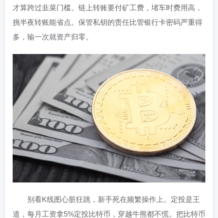
才算跨过韭菜门槛。链上转账要付矿工费，堵车时费用高，
挑半夜转账能省点。保管私钥的责任比管银行卡密码严重得
多，输一次就资产归零。
别看K线图心脏狂跳，新手死在频繁操作上。定投是王
道，每月工资拿5%定投比特币，穿越牛熊都不慌。把比特币