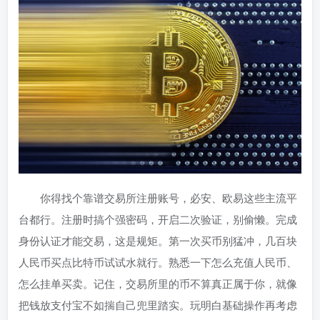
你得找个靠谱交易所注册账号，必安、欧易这些主流平
台都行。注册时搞个强密码，开启二次验证，别偷懒。完成
身份认证才能交易，这是规矩。第一次买币别猛冲，几百块
人民币买点比特币试试水就行。熟悉一下怎么充值人民币、
怎么挂单买卖。记住，交易所里的币不算真正属于你，就像
把钱放支付宝不如揣自己兜里踏实。玩明白基础操作再考虑