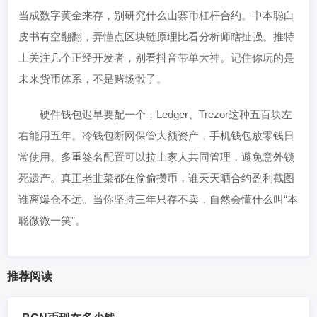
当成数字黄金来存，别研究什么山寨币杠杆合约。中本聪白
皮书有空翻翻，弄懂点区块链原理比看分析师瞎扯强。推特
上关注几个正经开发者，别看抖音带单大神。记住你玩的是
未来货币体系，不是赌场骰子。
硬件钱包迟早要配一个，Ledger、Trezor这种五百块左
右能用五年。冷钱包断网保管大额资产，手机钱包放零钱日
常使用。多重签名配置可以拉上家人共同管理，避免意外锁
死遗产。真正老韭菜都在偷偷攒币，谁天天晒合约盈利截图
谁离爆仓不远。当你坚持三年只存不卖，自然会懂什么叫“本
聪微微一笑”。
推荐阅读