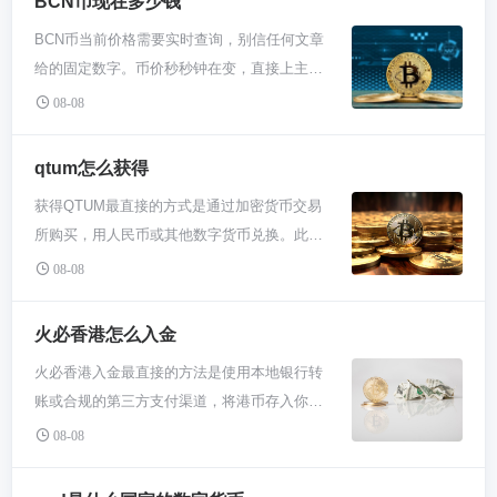
BCN币现在多少钱
BCN币当前价格需要实时查询，别信任何文章
给的固定数字。币价秒秒钟在变，直接上主流
交易所或市值网站（比如CoinMarketCap）
08-08
搜“Bytecoin (BCN)”看最新报价，这才是唯一
靠谱的方法。别懒，动手查一下你就知道了。
qtum怎么获得
为啥非得让你自己去查价呢？因为加密货币市
获得QTUM最直接的方式是通过加密货币交易
场是7x24小时全球交易的，价格波动特别快。
所购买，用人民币或其他数字货币兑换。此
我此刻告诉你的价格，可能到你看到的时候已
外，通过“挖矿”或参与网络生态任务也能获
经差了一大截。这不像股票有固定开盘收盘，
08-08
取，但对新手来说，直接在交易平台购买是最
币圈永远不打烊。所以养成习惯，看价格就用
快途径。 想搞到QTUM，最简单的方法就是去
工具，别依赖别人随口说的数字，那可能让你
火必香港怎么入金
交易所买。你找个靠谱的大平台，像必安、火
做错判断。 除了价格，BCN这个币本身你也得
火必香港入金最直接的方法是使用本地银行转
必这些，注册个账号，完成身份认证。然后往
稍微了解下。它是个老牌的隐私币，比门罗币
账或合规的第三方支付渠道，将港币存入你的
账户里充点钱，不管是人民币还是你已经有的
出现得还早，主打匿名交易。但老不代表一定
火必账户。关键在于完成身份认证，绑定与实
USDT、比特币都行，在交易区找到QTUM交
08-08
好，它这些年发展有点慢，社区热度也不比从
名信息一致的香港银行账户，然后通过平台指
易对，比如QTUM/USDT，下单买入就完事
前。你查价格的时候，顺便看看它的市值排
定的收款账户进行转账。整个过程需严格遵循
了。这个过程跟你网上购物差不多，选好价格