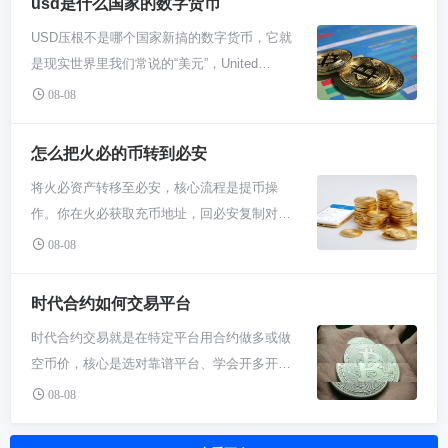
usd是什么国家的数字货币
名、交易量这些数据，如果排名很靠后、交易
平台指引，确保资金流转安全合规。 对于香港
数量，一点确认，QTUM就到你的账户里了。
量很小，那就要多留个心眼，这种币流动性可
USD压根不是哪个国家新搞的数字货币，它就
用户来说，火必入金的第一步是把账户身份验
除了直接买，你要是对技术有点兴趣，也可以
能有问题，买卖都不太容易。 对于新手，我的
是现实世界里我们常说的“美元”，United
证搞利索。你得准备好香港身份证和住址证
试试挖矿。QTUM用的是权益证明（PoS）机
建议是，即便查到了BCN的价格，也别急着
States Dollar的缩写。在币圈里，USD通常指
明，在APP里按步骤完成高级实名认证。别嫌
08-08
制，不用像比特币那样拼算力。你只需要在电
买。先把加密货币的基础玩法搞懂，比如怎么
与美元价值1:1挂钩的稳定币，比如USDT、
麻烦，这步不做，后面的入金出金全都玩不
脑上运行一个QTUM钱包节点，然后把你手里
用交易所、什么是钱包、私钥为啥不能丢。然
USDC这些，它们是数字货币，但价值瞄着真
转。认证通过后，你就能在充值页面看到专属
怎么把火必的币转到必安
的QTUM进行“质押”，就像是把钱锁进去帮忙
后拿点小钱，从比特币、以太坊这些主流币开
美元。所以标题的答案很直接：USD本身不是
于你的香港收款银行信息了，包括户名、账号
维护网络安全，作为回报系统会给你新产出的
始体验会更稳妥。BCN这类老币，水相对深，
将火必资产转移至必安，核心流程是提币操
数字货币，它代表美元；而币圈常说
和开户行，这些信息每次充值都可能不一样，
QTUM作为奖励。这个方法需要你手里先有点
等你看懂了市场节奏再研究也不迟。
作。你在火必获取充币地址，回必安复制对应
的“USD”指的是那些锚定美元的加密货币稳定
记得每次都先看一眼最新的。 绑卡和转账这
本金，并且要保持节点在线，适合不急着用
网络的地址，确认网络一致后发起转账。重点
币。 咱们得把这事儿掰扯清楚。USD这三个字
08-08
块，得特别注意用你本人名下的香港银行账户
钱、想长期支持网络的人。 时不时关注下
是地址和网络必须完全匹配，小额测试可规避
母，打根儿上就是“美元”的代号，是美国的法
来操作。网银转账或者FPS转数快都行，速度
QTUM官方的动态也挺好。他们生态里有些去
风险。 咱先打开必安，找到你要存的那个币
定货币，由美联储和美国政府背书。这跟咱们
时代合约如何交易平台
挺快的。转账时，千万要把平台给你的那个参
中心化应用（DApp）或者测试网络活动，可能
种，点充值。这时候系统会给你一个充值地
手里的人民币、兜里的欧元没啥本质区别，它
考号码准确填到备注里，这是系统自动给你上
会给早期参与的用户发点QTUM奖励，就像是
时代合约交易就是在特定平台用合约做多或做
址，还有一串Memo或者Tag（有些币需要）。
就是一张纸或者银行账户里的一个数字，只不
账的唯一凭证，填错了钱可能就卡在半路了。
做任务领福利。不过这种机会不是天天有，得
空币价，核心是选对靠谱平台、学会开多开
这个地址就像你的专属收件箱，千万别搞错。
过是全球用得最广的那张“纸”。所以当你听到
金额也要严格按照平台提示的数额来转，别多
你自己多留心官网和社群消息。这种方式拿到
空、管住仓位和止损。别想太复杂，就是押涨
特别注意要选对网络，比如你想转USDT，就
08-08
USD，第一反应就该是那个绿油油的钞票，而
也别少，不然系统对不上账，处理起来就慢多
的量可能不多，但能让你更深入地了解这个项
跌，但杠杆会放大盈亏，玩之前基本功得练
得看清是选TRC20还是ERC20，选错网络币可
不是什么高科技数字货币。 那为啥币圈总在说
了。 现在香港对虚拟资产交易所有明确的发牌
目到底在玩啥。 不管用哪种方式拿到QTUM，
熟。 时代合约平台怎么挑？你得看它成立时间
就丢了。 接着去火必。找到你的资产，点提