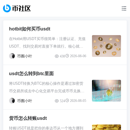
hotbit如何买币usdt
在Hotbit用USDT买币很简单：注册认证、充值
USDT、找到交易对直接下单就行。核心就三
步——有钱、找市场、开买，下面展开说说具
币圈小叶
2026-08-06
438
体操作。 第一步你得有个能用的Hotbit账号。
去官网或者下个App，用邮箱或手机号注册，
usdt怎么转到btc里面
别忘了做实名认证，现在平台基本都要求这
将USDT转换为BTC的核心操作是通过加密货
个，为的是安全合规。认证过程一般要传身份
币交易所或去中心化交易平台完成币币兑换。
证照片，跟着提示一步步走，快的话十几分钟
你只需将USDT充值到支持这两个币种的平
就搞定。注册完建议赶紧绑定二次验证，比如
币圈小叶
2026-08-05
524
台，在交易区找到USDT/BTC交易对，根据市
谷歌验证器，别嫌麻烦，这能防止账号被盗，
价或限价下单卖出USDT并买入BTC，最后将
币圈安全没小事。 账号弄好了就要搞点USDT
货币怎么转账usdt
获得的BTC提出到自己的私钥钱包即可。整个
进去。在Hotbit的资产页面找“充值”或“存款”，
转账USDT就是把你的泰达币从一个地方挪到
过程类似用美元兑换另一种外汇，关键在于选
选USDT这条。注意看清楚了，它可能有不同