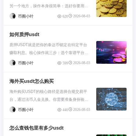
另一个地方，操作本身很简单：选好你要用的
择靠谱平台并确认交易对方向。 你得先有个能
的链，比如ERC20、TRC20，你得选跟你转出
网络，弄清楚收款地址，核对无误后付点矿工
处理这事的交易所账号，比如必安、欧易这些
钱包一致的链，不然币可能丢。充值时复制
币圈小叶
2026-08-03
620
费确认就完事了。最核心就两点：别选错链，
大平台。注册完别急着操作，把身份认证搞定
Hotbit给你的唯一地址，从别的平台或钱包转
地址一个字都不能错。 转账USDT第一步，你
才能提高充值提现额度。登录后找到你的
USDT过去，等网络确认后余额就显示了。一
如何质押usdt
得搞清楚它跑在哪条“路”上。USDT这玩意像个
USDT充值地址，从你的钱包或其他地方把
般几分钟到账，慢的时候个把小时也正常。
质押USDT就是把你的泰达币锁定在特定平台
多面手，能在好多条区块链上运行，什么以太
USDT打过去。记得选对链，比如TRC20或者
USDT到账就能买了。去交易市场，搜索你想
赚取利息。核心操作就三步：选个靠谱平台，
坊的ERC20、波场的TRC20、必安智能链的
ERC20，别搞错否则钱可能丢。等到账了，你
买的币，比如“BTC/USDT”这样的交易对。点
把USDT存进去，确认质押条款坐等收益。这
BEP20啥的。你转之前，务必弄清楚你和收款
的账户资产里就能看到USDT余额了，这才算
进去能看到买卖盘和图表，在买入区输入你想
币圈小叶
2026-08-03
599
和你把钱存银行拿利息差不多，只不过利率更
方用的是同一条链。这就像寄快递，你把包裹
准备好了弹药。 钱到位了就去交易区找
花多少USDT或者想买多少币，市价单是直接
高但伴随智能合约和平台风险。千万别把所有
塞进了顺丰的箱子，却指望中通给你送，那肯
USDT/BTC这个交易对。界面一般有个兑换页
按当前价成交，限价单可以自己设定价格挂
海外买usdt怎么购买
币都押进去，记得分散投资控制仓位。 你得先
定到不了。不同链之间的地址格式都不一样，
面，你输入想换的USDT数量，系统会显示能
单。新手用市价买最省心，确认数量无误点买
海外购买USDT的核心路径是选择合规交易平
搞清楚质押究竟是啥。简单说，就是你暂时把
转错了链，钱基本就找不回来了，这是新手最
拿到多少BTC。市价单就是按当前最好价格立
入，币就到你的现货账户了。买完最好提到自
台，通过法币入金兑换。你需要准备身份验证
USDT借给平台或协议使用，他们会付你租金
容易踩的坑。 第二步就是复制粘贴收款地址，
刻成交，省心；限价单是自己设定一个理想价
己钱包，别长期放交易所。 操作过程里眼睛放
材料，用银行卡、信用卡或地区支持的电子支
当报酬。这过程通常通过智能合约自动执行，
这步看着简单但最重要。你得像个强迫症一
格，挂单等着匹配。新手图快就用市价，想抠
亮点。买之前看看币的流动性和深度，有些小
币圈小叶
2026-08-03
440
付方式完成法币充值，随后在交易区用该法币
不需要你整天盯着。现在很多去中心化交易所
样，把那一长串字符从头到尾对好几遍，最好
细节就试试限价。下单前瞅一眼费率，有些平
币种买卖差价大，容易滑点。手续费也注意
购买USDT。整个过程注重选择受监管的平台
和借贷平台都提供这服务，比如一些主流协
用复制粘贴，千万别自己手打。地址是加密货
台持有平台币能打折，能省一点是一点。 成交
下，Hotbit有交易手续费，不过通常不高。最
怎么查钱包里有多少usdt
并妥善管理账户安全。 你得先找个靠谱的交易
议，选的时候重点看看平台口碑和资金规模，
币世界的银行账号，错一个字母，你的USDT
后BTC就在你的交易所账户里了，但这还不是
关键的是别乱FOMO，看到涨就一把梭，先小