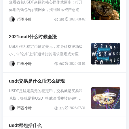
查看钱包USDT余额的核心操作就两步：打开
所，像Binance、ok交易所、Kraken这些在全
刚成立的小平台最好先观望。 具体操作起来其
就跑到陌生人兜里了，谁都帮你要不回来。有
最安全的。交易所毕竟不是自家保险柜，大额
资金试试水，熟悉了流程再考虑别的。行情波
你用的钱包App或网页，找到显示资产总览或
球都有业务的平台都行。直接用浏览器搜这些
实比想象中简单。连上你的加密钱包，找到平
些钱包支持扫描二维码，用这个更保险。记牢
资产建议转到自己掌控私钥的钱包。提现时填
动大，下单前再三确认价格和数量，手别抖。
对应币种的页面，数字就在那儿。如果是链上
名字，进去就是注册账号，邮箱手机号都填
台的质押页面，输入你想质押的USDT数量。
了，在币圈，任何让你私下发地址、私钥或者
上你的BTC钱包地址，再确认网络和手续费。
币圈小叶
2026-08-02
591
查询，就用区块浏览器输入钱包地址搜索。别
上。然后重点来了，海外平台通常需要做KYC
系统会明确显示预估年化收益和锁定期限，一
助记词的人，都是骗子。 最后一步就是确认和
小额可以选低手续费慢点到，着急就用快一点
慌，钱不会丢，只是看一眼。 咱们先讲最常用
认证，说白了就是上传护照、驾照或者身份证
定要逐字看完条款再点确认。链上交易需要支
支付矿工费了。填好金额，系统会告诉你需要
的费率。整个过程核心就这几步：充币、兑
2021usdt什么时候会涨
的方法，就是你用的那个钱包软件。不管是手
啥的，配合扫个脸。别嫌麻烦，这步能过滤很
付一点Gas费，所以最好挑网络不拥堵的时候
付多少手续费，也就是矿工费。这费用是给矿
换、提币，玩个一两回就熟了，根本不用怵。
USDT作为稳定币锚定美元，本身价格波动极
机上的imToken、Trust Wallet，还是电脑端的
多骗子平台，保护你自个儿的资金安全。认证
操作。成功后会收到质押凭证，后续收益通常
工帮你打包确认交易的辛苦钱，不是平台收
小，讨论其“上涨”通常指其需求激增或对应美
MetaMask，你打开App第一眼看到的那个总资
一般等个几小时或者一两天就能通过。 认证完
会实时显示在你的账户里。 别光盯着高收益数
的。通常波场TRC20链的费最便宜，到账也
元溢价。USDT的溢价往往在市场剧烈波动、
产页面，通常就叫“资产”或者“钱包”。你往下扒
了就该存钱了。在平台里找“买币”、“法币入
字，风险意识必须有。智能合约可能有漏洞，
快，几块钱人民币就够了；以太坊ERC20链的
币圈小叶
2026-08-01
667
避险情绪高涨或法币入金通道紧张时出现，例
拉扒拉，在代币列表里找USDT，旁边直接跟
金”或者“快捷买币”这类入口。你可以直接用银
平台说不定会跑路，市场剧烈波动也可能影响
费可能高点。钱少的话选便宜的链更划算。一
如2021年牛市期间因大量资金通过USDT涌入
着的就是余额数。要是列表太长，直接用搜索
行卡（Visa/Mastercard）刷卡买，不过可能会
你的本金安全。最稳妥的做法是把资金分散到
切都检查好，地址对、链对、金额对，那就大
usdt交易是什么币怎么提现
加密市场，其价格多次出现显著正溢价。关注
框输入“USDT”更快，这跟你平时找手机App一
收点手续费。也可以用SEPA（欧洲）或
两三个主流平台，别把所有鸡蛋放一个篮子
胆点确认吧。等网络上几个区块确认后，对方
USDT是锚定美元的稳定币，交易就是买卖和
其溢价行情，需紧盯市场整体趋势、主流交易
个道理。记得啊，不同链上的USDT是分开显
ACH（美国）这种本地转账，手续费低但到账
里。定期关注平台动态和社区反馈，发现不对
就能收到了。
兑换，提现是将USDT换成法币并转到银行
所价差及链上资金动向。 你得先搞明白USDT
示的，比如以太坊上的和波场上的，你得瞅清
慢点。有些地方还支持Apple Pay、Google
劲随时准备撤出。记住质押期间资金流动性会
卡。核心操作是：在交易所卖出USDT获得人
是啥。它就是个稳定币，理论上一直死盯着一
楚是哪个链的余额。 万一你忘了用哪个钱包，
Pay甚至PayPal，看平台支持情况。操作就是
受限，急用钱的时候可能取不出来。
币圈小叶
2026-07-31
372
民币，再直接提现到绑定的银行卡。整个过程
美元，不该有啥大涨大跌。所以大家问“USDT
或者想从第三方角度验证一下，那就得上区块
选好支付方式，输入你想充值的法币金额，按
关键是选择靠谱的交易所并完成身份验证和绑
什么时候涨”，其实问的是它在交易所里的实际
浏览器了。这玩意儿就像是区块链的公开账
提示走完付款流程就行。 钱到了平台账户里，
usdt都包括什么
定，提现时注意手续费和到账时间。 USDT也
交易价格什么时候能高过1美元，也就是出现