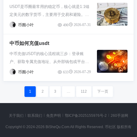
本。你把自己的钱包地址（那串像乱码的字
它还是法币，比如美元欧元。你得去交易区把
USDT是币圈最常用的稳定币，核心就是1:1锚
叫泰达币，你可以把它理解成数字货币里的“数
溢价。这东西在牛市里特别常见，一堆人急着
符）复制下来，打开比如etherscan.io（查以太
它换成USDT。一般在“交易”或“现货”页面，找
定美元的数字货币，主要用于交易和避险。它
字美元”，1 USDT基本等于1美元。它最大的用
拿钱冲进币圈买比特币、以太坊，最简单的方
坊链的）或者tronscan.org（查波场链的）。
到USDT的交易对，比如USD/USDT。输入你
不只有一种，而是有多种类型，主要区别在于
处就是在币圈当个中间人，比如你买比特币怕
法就是先把人民币或其他法币换成USDT。买
把地址粘贴到搜索栏一敲回车，这个地址里所
想用多少法币买USDT，或者直接输入想买的
币圈小叶
2026-07-31
490
发行在不同的区块链网络上，比如以太坊上的
价格波动太大，可以先换成USDT拿着，等想
的人太多，USDT一下子成了抢手货，价格就
有的资产明细，包括USDT的数量，就全都给
USDT数量，市价单能立马成交。点确认，
ERC-20 USDT、波场上的TRC-20 USDT等，
买啥的时候再用。交易USDT其实就是买卖这
被推高了，时不时能到1.01甚至1.02美元。
你列出来了，公开透明，谁也做不了假。这个
USDT就直接打到你的平台钱包里了。这就齐
中币如何充值usdt
你需要根据使用场景和手续费来选择。 咱们先
个稳定币本身，去交易所挂个单卖掉，或者直
2021年那种大牛市里，这种情况反反复复出现
方法特别适合当你把币提到钱包后，迟迟没在
活了。 钱到手了也别大意。要是打算长期拿
中币充值USDT的核心流程就三步：登录账
唠唠USDT到底是个啥。你可以把它想象成数
接用它换其他币，操作和玩股票软件买基金差
好几次。 那怎么抓住这种机会呢？你得看市场
App里刷新显示时，自己先来确认下到底到账
着，建议把USDT从交易所提到你自己的加密
户、获取专属充值地址、从外部钱包或平台转
字货币世界里的“美金代金券”。它的价值死死
不多。 怎么把USDT变成你卡里真正的钱呢？
情绪。当比特币咔咔猛涨，或者突然暴跌导致
没。 这里有个关键点新手特别容易懵：USDT
钱包，比如硬件钱包或者Trust Wallet这类自托
入并等待网络确认。关键在于确保充值的网络
盯住美元，目标是1个USDT就值1美元。这玩
这事儿得在支持法币交易的平台搞。比如你用
大家恐慌性抄底的时候，USDT的需求就爆
得看它是发在哪个区块链网络上的。同样的
币圈小叶
2026-07-29
633
管钱包。放在交易所总归是别人在管钥匙。每
类型与你转出平台的选择完全一致，比如都是
意儿最大的用处就是让你在币圈里有个避风
的交易所，先找到“法币交易”或“快捷买币”这种
了。你多留意几个主流交易所的USDT/USD交
USDT，可能在以太坊、波场、BNB Smart
次买完记得看看手续费明细，不同方式成本差
ERC20，地址一个字母都不能错。搞对这两
港。比特币那些币价格上蹿下跳的，当你觉得
区，把USDT按市价卖出成人民币（CNY）。
易对，比较一下价格，价差拉大了往往就是信
Chain好几个链上都有。你钱包里的余额，其
挺多。平时多留意平台公告，海外法规经常
1
2
3
…
112
下一页
点，钱基本就安全到账了。 你得先登录中币账
行情不对劲，就可以把手里的币换成USDT，
买家付款后，平台会把钱锁定在你的账户余额
号。另外，关注一下链上数据，看看大量
实是分链显示的。你在以太坊链上有100个，
变，别因为流程更新了你不知道而卡住。玩币
户，在“资产”或者“钱包”这类地方找“充值”或“充
相当于把资产换成了美元等值的稳定状态，等
里。这时候你就能操作提现了，选绑好的那张
USDT从Tether Treasury印出来往哪流，要是
在波场链上有50个，那你的总USDT就是150
圈，安全清醒永远是第一位，别图省事把身家
币”按钮。点了USDT之后，平台会给你生成一
机会来了再杀进去，特别方便。 那USDT都包
银行卡，输个金额确认一下，钱一般很快就到
都流进大交易所，那可能就是一波购买潮要来
个，但在单个链的视野里只能看到该链的数
都搁一个篮子里。
关于我们
联系我们
免责声明
鄂ICP备2025155976号-2
260手游网
个长长的专属地址和一串Memo/标签（如果充
括哪些种类呢？这可就多了去了，关键看它跑
账了。注意挑那些交易量大、信誉好的商家，
了。新手千万别把USDT当成比特币那种资产
量。所以查的时候，心里得清楚你当时是通过
值网络需要的话）。这个地址就像是你的专属
在哪个“公路”上。最老牌、最常用的就是以太
免得被卡住。 提现过程里，有几件小事儿得留
Copyright © 2024-2026 BiSheQu.Com All Rights Reserved. 币社区 版权所有
等着它自己暴涨，它的“涨”完全是供需关系引
哪个网络收的币，去对应的位置找就对了。 操
银行账号，千万要复制准确了。不同区块链网
坊上发的ERC-20 USDT，你去大多数交易所都
心：一是手续费，平台和银行两头可能都会收
起的短线现象。 玩这个溢价你得小心点。溢价
作时记住几个安全常识。查余额只需要地址，