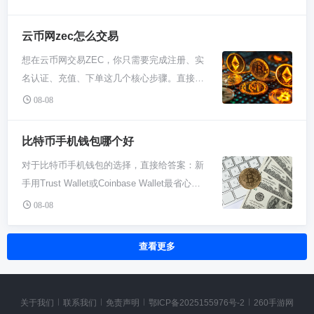
么参与。你持有某个项目的代币，就能去它们
的问题，通过扩大区块容量来提升效率。比特
这个动作，你账户里就只是个数字，没法真正
靠它们吸引点人流嘛。但种类绝对比不上一线
的治理论坛提案或投票。这有点像玩社区，你
币现金在币圈被广泛简称为BCH，是市场上主
去买卖别的币或者提出来用。所以，对任何新
云币网zec怎么交易
大所。对于新手来说，你在这儿主要是接触和
的话语权大小跟你手里的“票”成正比。多逛逛
流的数字货币之一，其目标是成为更适用于日
手来说，学会充值是一切操作的起点。 那具体
了解“平台币”这个概念——一个交易所自己发
Snapshot这类投票平台，你能直观看到成百上
想在云币网交易ZEC，你只需要完成注册、实
常支付场景的电子现金系统。 比特币现金这个
能干嘛呢？最主要的就是交易和投资。冲进去
行的、价值跟这个交易所发展深度绑定的数字
千个活跃的DAO在讨论啥、决定啥，这比任何
名认证、充值、下单这几个核心步骤。直接找
名字一听就和比特币有关系，没错，它就是从
的比特币可以直接在交易所里换成USDT、以
货币。玩这个，你得特别关注交易所本身的运
数字都更能让你感受以太坊的治理生态有多热
到平台上的ZEC交易对，比如ZEC/USDT，输
比特币分家出来的。早几年比特币社区吵得挺
08-08
太坊等其他几百上千种加密货币。这就等于你
营情况和口碑。 所以啊，别跑错了地方。如果
闹。 别被“自治”这个词吓到，它现在还有点理
入你想买入或卖出的数量和价格，确认下单就
凶，主要矛盾就是比特币交易太慢太贵了，等
有了“本钱”，可以开始炒币、定投，或者参与
你是想买一堆奇奇怪怪的山寨币或者新上的小
想化，背后其实是一堆人在博弈。大户的话语
行了。整个过程和用股票软件买卖股票差不
个确认能急死人。有群人就想着干脆把区块弄
比特币手机钱包哪个好
一些新项目的抢购。另外，很多平台上的理财
币种，雷遁大概率没戏。它就不是干这个的。
权往往更重，投票率也常不高。但它确实让全
多，关键是搞清楚基础操作流程和风险。 第一
大点，这样一区块能塞更多交易，不就快了
服务，比如存币生息、质押借贷，也得先有币
它的核心战略就是通过自己的平台币LDT来构
对于比特币手机钱包的选择，直接给答案：新
球陌生人能一起协作管钱和做事，这是革命性
步你得有个云币网的账户对吧。这就跟注册个
吗？但另一拨人不答应，觉得这么干不安全。
在账户里才能玩。不充值，这些赚取被动收入
建生态，把用户和平台利益捆一块儿。你在这
手用Trust Wallet或Coinbase Wallet最省心。
的。你想深入币圈，光炒币不行，得去几个喜
新游戏账号一样，去官网或者下个APP，填手
两边谈不拢，干脆在2017年8月1日各走各路，
的机会都跟你没关系。 除了投资，充值比特币
交易，LDT几乎是绕不开的环节，无论是付费
追求极致安全且有一定技术基础，选
欢的DAO里混混，投投票，感受下这种新模式
机号、设密码、收个验证码，分分钟就搞定
08-08
比特币现金就这样横空出世了。它保留了分叉
也是为了实际使用。现在有些网站、商家甚至
还是享受权益。 总结起来就一句话：在雷遁交
BlueWallet。别想太复杂，关键就两点：一是
是怎么运作的，这才是正经的“入门”。
了。不过记住啊，实名认证这一步可不能省，
前比特币的账本，拿着比特币的人自动就有了
游戏都支持比特币支付了。你冲了值，就能直
易所，主角是LDT，配角是几个主流币。它的
你自己能否保管好助记词，二是根据你日常交
现在国内外的正规平台基本都要求这个，传下
等量的BCH，所以当时不少人算是白捡了笔
查看更多
接花。更进阶一点，如果你想把币转移到自己
玩法相对单一，深度也不够广，对于新手来学
易频繁度来选。轻便、易上手、安全口碑好，
身份证照片，刷个脸，是为了大家资金安全，
钱。 分出来后BCH确实玩命搞扩容，区块大小
的冷钱包里安全保存，或者参与去中心化金融
习“平台币”这个特定门类算是个案例，但真要
这三点对新人最重要。 钱包分托管和非托管，
也防洗钱。搞定了认证，你才算拿到了交易入
直接提到8M，后来又到了32M，处理交易的能
里的一些操作，也得先从交易所充值或转账出
开始广泛玩转币圈，你还是得去那些更大、币
这好比钱是放自己兜里还是放别人那。托管钱
场券。 账户有了，里面没钱也白搭。下一步就
力比比特币强不少。你想啊，路宽了车跑得就
关于我们
联系我们
免责声明
鄂ICP备2025155976号-2
260手游网
来。所以，别看就是简单一个操作，它决定了
种更全的平台看看。搞清楚每个交易所的主打
包像交易所内置的，你不用记那串要命的助记