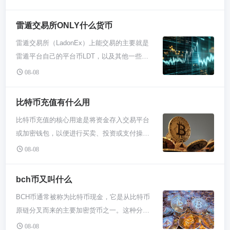
解它们比纠结数量更重要。 咱们先弄明白自治
组织是啥，在币圈这通常指DAO。你可以把它
雷遁交易所ONLY什么货币
想象成一个没有老板的线上公司，所有人靠代
雷遁交易所（LadonEx）上能交易的主要就是
码规则投票决定事情和分钱。以太坊上最早也
雷遁平台自己的平台币LDT，以及其他一些主
最出名的一个叫The DAO，虽然当年出过事，
流加密货币。你不可能在这个交易所里买卖所
但它把这种模式带火了。现在大部分你去交互
08-08
有的数字货币，它重点推的就是自己家的币。
的DeFi协议，背后基本都有个DAO在管，那些
别想复杂了，核心就这一个事儿。 雷遁交易
代币持有者就是股东，投票决定要不要调整手
比特币充值有什么用
所，这名字听着可能有点陌生，你可以把它理
续费、怎么花国库的钱。 具体有多少个？这真
比特币充值的核心用途是将资金存入交易平台
解成一个专门做特定生意的数字币小超市。它
没准数，每天都在冒新的出来，也有关门的。
或加密钱包，以便进行买卖、投资或支付操
不像那种啥币都有的巨型商城，它主推的就是
但主要分几大类：一类是管核心协议升级的，
作。它连接了现实货币与数字货币世界，是参
自己的“店币”，也就是LDT。这种模式在币圈挺
08-08
像管理以太坊金库的MolochDAO；另一大堆是
与交易、投资各类加密货币，或是使用加密服
常见的，交易所搞个自己的币，用来抵扣手续
管各种DeFi应用的，比如Uniswap、
务的基础步骤。 简单讲，比特币充值就像往微
费、参与投票什么的，想方设法增加用户粘
bch币又叫什么
Compound这些都有自己独立的DAO；还有专
信钱包或者支付宝里充钱。你的银行卡是传统
性。所以你上去一看，最显眼、最容易交易
门搞投资、做公益甚至买NFT的DAO。你不用
BCH币通常被称为比特币现金，它是从比特币
货币世界，而比特币钱包或者交易平台就是加
的，肯定是它自家这个币。 那除了LDT还能买
去记数字，知道它们是生态里干活的主力军就
原链分叉而来的主要加密货币之一。这种分叉
密世界。充值过程其实就是把银行卡里的人民
啥？通常也会有几样“硬通货”撑场面，比如比
行。 对新手来说，关键不是数数，而是搞懂怎
主要是为了解决比特币交易速度慢和手续费高
币换成比特币，然后存到你的平台账户里。没
08-08
特币（BTC）、以太坊（ETH）这种。毕竟得