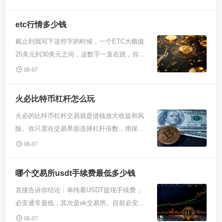
因素影响，实际交易价格会产生波动。理解其
背景比纠结具体数字更重要。 要想搞懂fil6的
etc行情多少钱
发行价，得先清楚它是啥。Filecoin主网没上线
截止到我写下这些字的时候，一个ETC大概值
那会儿，不少交易所为了满足大家想提前交易
25美元到30美元之间，这数字一直在跳，你得
的需求，就弄出了所谓的“期货”fil6。这个6代表
自己打开行情软件确认才行。ETC的价格取决
它需要在主网上线后分6个月线性解锁。当时
08-07
于整个大盘气氛、项目技术更新、矿工活动和
市场热度很高，所以早期社区和机构参与的价
市场资金流向，它不像主流币那么稳，波动起
格大概就在13美元附近。不过你得知道，这个
火必比特币杠杆怎么玩
来很刺激。 聊ETC的价格，你得先明白它是什
价可不是官方定的股票发行价，更像是市场早
火必的比特币杠杆交易就是借钱放大收益和风
么来头。ETC就是以太经典，当初以太坊搞硬
期参与者的一个成本参考。 等你真去交易所
险。你只需在交易界面选择杠杆倍数，用保证
分叉跑出来的“原链”，你可以把它看作以太坊
看，会发现fil6的交易价可能完全不是这个数。
金开多或开空，但必须密切关注强平价格，做
的“老版本”，坚持代码即法律那套。所以它的
08-07
币圈价格变动比翻书还快，全看买卖双方怎么
好止损。高杠杆意味着高波动，可能瞬间爆
价格驱动，除了跟着大饼比特币的节奏走，更
较劲。Filecoin主网跳票、项目新闻、比特币大
仓。 你要知道杠杆的本质是平台借你钱去玩。
多看它自己生态搞没搞出新东西，比如开发进
哪个交易所usdt手续费最低多少钱
盘涨跌，甚至是大佬的一条推特，都可能让价
比如说你有1000U，开个5倍杠杆做多，等于你
度、矿工支持度怎么样。新手看ETC价格，别
格坐过山车。所以别把那个发行价当圣旨，它
直接告诉你结论：单纯看USDT提现手续费，
拿了5000U去买入比特币。涨了10%，你的盈
光看数字，要先搞清楚它背后那点坚持和故
就是个历史参考点。真正要关心的是你交易那
必安通常最低，其次是ok交易所。目前必安
利就是500U，相当于本金直接赚50%。但反过
事。 那ETC这价格到底咋变的？跟过山车似
一刻市场的实时报价。 对于新手，这其实是个
TRC-20/USDT 提现手续费是1 USDT，有时免
来跌10%，你的亏损也是500U，本金瞬间少一
08-07
的。一方面整个币圈要是牛市，资金哗哗进