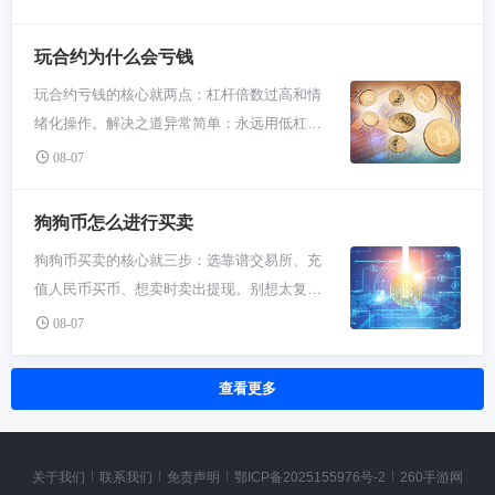
很好的观察案例。通过fil6你可以看到，币圈很
手续费；ok交易所同通道也是1 USDT起。但
半。这玩意儿就是个放大镜，开心和难受都给
来，它也能跟着涨；但要是碰上大盘拉胯，它
多资产的价格形成非常复杂，特别是这些有解
选择交易所不能只看这一项，还要考虑交易费
你加倍，所以别一上来就整太高倍数，新手先
玩合约为什么会亏钱
跌得也可能更猛。另一方面，它自己有啥技术
锁周期的期货。别光听别人说“发行价多少”，
率、入金成本、安全性和操作便利性，综合下
拿小钱试试水。 玩的时候最关键就是看强平价
升级、合作消息，或者挖矿难度调整，都会让
更重要的是理解背后的机制——为啥会有期
玩合约亏钱的核心就两点：杠杆倍数过高和情
来，主流平台通常更划算。 为啥大家都关心
格。这个价是平台给你划的生死线，市场价格
价格抖一抖。对新手来说，看ETC行情别老想
货？解锁规则对卖家心理有啥影响？把这些搞
绪化操作。解决之道异常简单：永远用低杠
USDT手续费呢？因为USDT就是币圈的“硬通
一碰到它，你的仓位就自动没了，保证金全
着马上暴富，多看看新闻，了解一下它社区在
明白了，以后遇到类似项目你就能心里有数，
杆，永不满仓，并设置严格的止盈止损。别幻
货”，买卖币、提现都绕不开它。手续费主要有
08-07
没。开仓之后系统会算好这个价给你显示出
干嘛，比光盯着K线图瞎猜强。 对于刚进场的
而不是只盯着一个数字看。 总而言之，在币圈
想一夜暴富，把合约当成高风险工具而非赌
两块：一是你把U从交易所提到自己钱包的手
来，你得把它当成命根子一样盯着。做多的时
朋友，想碰ETC可得留神。它的波动性比很多
玩，尤其是这些带复杂规则的资产，自己多做
场，你才有可能活下来并赚到钱。 杠杆这东
续费，二是用U交易时平台收的佣金。今天主
狗狗币怎么进行买卖
候，强平价比你的开仓价低很多；做空则相
主流币都大，可能一天之内就能让你心跳加
功课永远是第一位的。市场情绪和规则细节往
西，放大了收益，更放大了风险。你开10倍杠
要聊提现手续费。这费用不是交易所全拿走，
反。市场要是剧烈波动，可能分分钟就把你扫
速。千万别把所有家当都压上，拿点闲钱玩
狗狗币买卖的核心就三步：选靠谱交易所、充
往比一个孤零零的价格数字更重要。把目光放
杆，市场波动10%，你的本金就翻倍或者归
主要是给区块链网络的矿工费，比如你走以太
出去了，所以千万别满仓干，留点余地。 想活
玩，体验一下市场水温就挺好。真想玩，就去
值人民币买币、想卖时卖出提现。别想太复
长远点，理解整个项目的价值和风险，这才是
零。新手总想着高杠杆赚快钱，但市场随便一
坊网络（ERC-20），那gas费可能就得十几二
得久点，一定要设止损。别光想着赚多少，先
大点的交易所，资产安全永远是第一位。记
杂，跟着操作流程走，新手也能快速上手。 第
保护你本金并可能赚到钱的正道。
个波动就能让你出局。更可怕的是，交易所的
08-07
十刀，贵得离谱，新手千万别选错。 所以聪明
想好自己能亏多少。在下单的地方手动设个止
住，在币圈，活得久比赚得快重要多了，控制
一步你得找个能交易狗狗币的地方，就是交易
强平机制不会给你时间等待回调，爆仓就是一
人都知道走TRC-20波场网络，手续费通常就1
损单，价钱到了自动帮你平仓，免得你上头硬
好仓位，别跟着市场情绪瞎跑才算入门。
所。国内新手常用欧易或者必安这种大平台，
瞬间的事。所以，永远记住，用你亏得起的
个U，有时赶上活动还能免费。必安、ok交易
查看更多
扛。也别去碰那种几十上百倍的超高杠杆，那
为啥？因为相对省心，操作界面也适合咱中国
钱，开你能睡得着觉的低倍数，比如3倍、5
所、火必这些大所都支持。但这里有个坑：有
纯粹是赌命。杠杆是工具，不是你的赌具，用
人习惯。你直接去它们官网或者下个APP，用
倍，别去碰那些50倍、100倍的，那不是投
些小交易所可能宣传提现手续费低，但他们在
它来抓小机会放大收益可以，但仓位管理和风
手机号或邮箱注册个账号，别忘了做完实名认
资，是自杀。 另一个大坑就是情绪化交易。赚
交易费率上把你坑回来，比如买卖币的挂单吃
关于我们
联系我们
免责声明
鄂ICP备2025155976号-2
260手游网
险控制才是你爹，保本永远是第一位的。 在火
证，不然没法用人民币买卖。这步就跟注册个