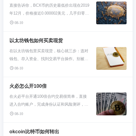
盘，中间是实时价格走势图，别被花花绿绿的
直接告诉你，BCX币的历史最低价出现在2019
能看到，但前提是你的币存在那里。 咱们先唠
线吓到，你只需要关注卖出区域。 卖出一般有
年12月，价格接近0.000002美元，几乎归零。
唠区块链浏览器这事儿，它就像币圈的“公开账
两种方式：市价卖出和限价卖出。市价卖就是
这种早期极低价格是特定市场环境下的产物，
本”。不管你是哪种ABC币，只要是正经的公链
08-10
马上出手，系统会按当前市场上最优的价格帮
不具备普遍参考意义。对于当下想入手的你，
项目，比如以太坊上的ERC-20代币，或者必安
你立刻成交，优点是快，缺点是价格可能比你
盯着这个历史低点没太大实际用处，更应该关
链上的BEP-20代币，都有对应的区块链浏览
以太坊钱包如何买卖现货
瞄着的稍微低一点点。限价卖就是你自己定个
注其当前流动性、项目进展和整体市场趋势，
器。你不用注册，完全公开。操作特简单，找
价格挂出去，比如比特币现在6万，你觉得能
在以太坊钱包里买卖现货，核心就三步：选对
历史最低价不代表未来还能买到。 咱们得先搞
到正确的浏览器网址（这个很关键，别进钓鱼
涨到6万2，那就挂6万2卖，等市场价格涨到这
钱包、存入资金、找到交易平台操作。别被复
懂，你问“最低多少”是啥心态。是不是想着抄
网站），把你存ABC币的那个钱包地址粘贴进
个数才会成交。新手要是图省心，直接用市价
杂概念吓到，其实和用手机银行转账、购物差
个历史大底？我跟你讲，币圈这种历史最低
08-10
去，敲下回车，你的余额、每笔进账出账的历
单就行，别纠结那点差价。 挂单前务必看仔
异不大，关键是用靠谱的工具并保护好私钥。
价，就像中彩票，过去了就没了。BCX那时候
史，全都清清楚楚列出来。这方法最铁，直接
细，填对卖出数量。你可以选择卖全部，或者
你得先有个正经的以太坊钱包，比如
的价格，是项目刚起步，没几个人知道，市场
火必怎么开100倍
上链查，谁都说不了谎。 当然，对新手来说，
只卖一部分。价格和数量确认无误后，点那
MetaMask或交易所自带钱包。这就像你的数
一片熊市砸出来的。你现在看到的任何币价图
可能觉得区块链浏览器界面有点复杂，全是代
个“卖出”按钮。搞定之后，这笔卖单会出现在
在火必平台开通100倍合约交易很简单，直接
字货币银行卡，装资产用的。重点来了，一定
表，那根针探到最底下的价格，往往就是一瞬
码和哈希值。那更省事儿的方法就是用你存放
你的订单历史里。钱不会立刻到你法币账户，
进入合约账户，完成身份认证和风险测评，选
要记好那串助记词，打死别告诉任何人。没了
间的事，流动性极差，可能就几美元的交易
ABC币的钱包软件或者交易所APP。比如你用
而是变成USDT等稳定币回到你的交易钱包。
择USDT或币本位合约，调整杠杆倍数至100倍
它，钱包里的钱可就真找不回了。钱包准备好
08-10
量，普通人根本抓不住。所以别老做梦能买到
的是MetaMask、TP钱包这类去中心化钱包，
如果你想提现成人民币，还得通过法币通道把
即可。注意高杠杆风险巨大，务必做好资金管
后，你得往里存点“本钱”，比如ETH或者稳定
那种价格，没用。 那看啥才有用呢？你得看它
打开App，选中对应的币种网络，资产页面直
稳定币换成钱再提出来，这一步通常不在交易
理和止损设置。 很多人以为开100倍杠杆特别
币USDT。可以从必安这类大交易所买点
okcoin比特币如何转出
现在活得好不好。BCX这个项目本身有没有在
接显示余额。要是你的ABC币放在像必安、欧
所主交易界面，得去“钱包”或“提现”那里操作。
复杂，其实就几步。你先登陆火必账号，没有