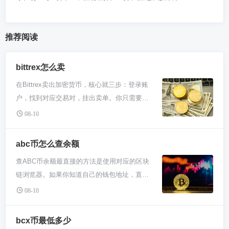
推荐阅读
bittrex怎么卖
在Bittrex卖出加密货币，核心就三步：登录账
户，找到对应交易对，挂出卖单。你只需要决
定卖多少、按市价快速成交还是挂限价单等待
08-10
理想价格，确认后交易就完成了。卖出操作本
身不复杂，难点在于对市场时机的判断和手续
abc币怎么查余额
费等细节的了解。 你得先登录你的Bittrex账
查ABC币余额最直接的方法是使用对应的区块
号，确保要卖的那个币在你钱包里有余额。然
链浏览器。如果你知道自己的钱包地址，直接
后去交易市场，大部分操作在网页或App的“交
把它复制到ABC币所属公链的区块链浏览器搜
易”界面完成。直接在搜索框里输入你想卖的
08-10
索框里查询，余额和交易记录一目了然。这是
币，比如你要卖比特币，就找BTC/USDT这样
最权威、去中心化的查看方式。用中心化交易
的交易对。这个界面通常一边是买盘一边是卖
bcx币最低多少
所或钱包APP查看余额会更方便，登录账户就