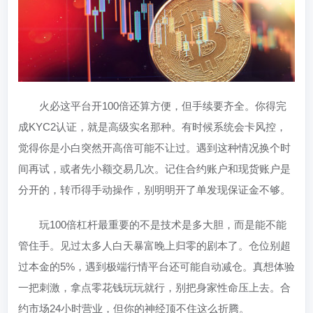
火必这平台开100倍还算方便，但手续要齐全。你得完
成KYC2认证，就是高级实名那种。有时候系统会卡风控，
觉得你是小白突然开高倍可能不让过。遇到这种情况换个时
间再试，或者先小额交易几次。记住合约账户和现货账户是
分开的，转币得手动操作，别明明开了单发现保证金不够。
玩100倍杠杆最重要的不是技术是多大胆，而是能不能
管住手。见过太多人白天暴富晚上归零的剧本了。仓位别超
过本金的5%，遇到极端行情平台还可能自动减仓。真想体验
一把刺激，拿点零花钱玩玩就行，别把身家性命压上去。合
约市场24小时营业，但你的神经顶不住这么折腾。