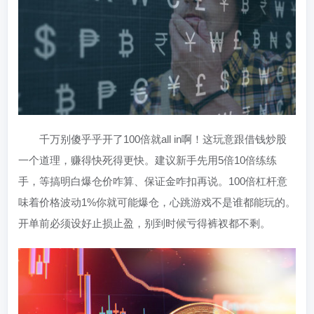
千万别傻乎乎开了100倍就all in啊！这玩意跟借钱炒股
一个道理，赚得快死得更快。建议新手先用5倍10倍练练
手，等搞明白爆仓价咋算、保证金咋扣再说。100倍杠杆意
味着价格波动1%你就可能爆仓，心跳游戏不是谁都能玩的。
开单前必须设好止损止盈，别到时候亏得裤衩都不剩。