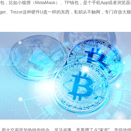
包，比如小狐狸（MetaMask）、TP钱包，是个手机App或者浏
ger、Trezor这种硬件U盘一样的东西，私钥从不触网，专门存放
用大交易所加热钱包组合，灵活省事。真要攒了点“家底”，觉得放