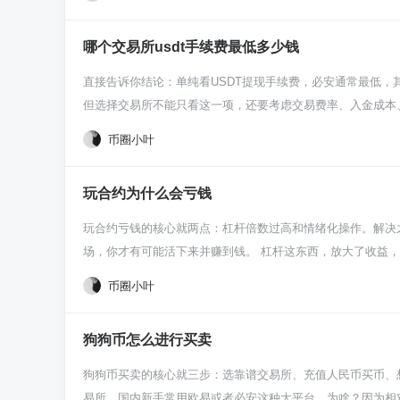
最关键就是看强平价格。这个价是平台给你划的生死线，市场
一样盯着。做多的时候，强平价比你的开仓价低很多；做空则
哪个交易所usdt手续费最低多少钱
损。别光想着赚多少，先想好自己能亏多少。在下单的地方手
杆是工具，不是你的赌具，用它来抓小机会放大收益可以，但
直接告诉你结论：单纯看USDT提现手续费，必安通常最低，其次是o
方向，输入金额开干就行。但脑子得清醒，杠杆市场24小时
但选择交易所不能只看这一项，还要考虑交易费率、入金成本、
力亏回去。玩杠杆除了胆大，更得心细。
的“硬通货”，买卖币、提现都绕不开它。手续费主要有两块：
币圈小叶
所全拿走，主要是给区块链网络的矿工费，比如你走以太坊网络（
络，手续费通常就1个U，有时赶上活动还能免费。必安、o
玩合约为什么会亏钱
来，比如买卖币的挂单吃单费率给你调高。所以别捡了芝麻丢
0.1%左右，但你如果用他们的平台币（比如必安的BNB）
玩合约亏钱的核心就两点：杠杆倍数过高和情绪化操作。解决
卡，用久了能省不少。 所以给你个实在建议：新手别光盯着那1
场，你才有可能活下来并赚到钱。 杠杆这东西，放大了收益，
续费省点钱。最重要的是把资产安全放第一位，别为了省几毛
一个波动就能让你出局。更可怕的是，交易所的强平机制不会
币圈小叶
道。
倍、5倍，别去碰那些50倍、100倍的，那不是投资，是自
加码甚至逆势扛单。这完全是赌徒心理。合约市场专治各种不
狗狗币怎么进行买卖
觉”和“希望”替你操盘，那铁定完蛋。 很多新手根本不懂合
则吧？知道永续合约怎么算费，知道自己的仓位在什么价位会
狗狗币买卖的核心就三步：选靠谱交易所、充值人民币买币、
别把所有的钱都扔进合约。你得有个总体的资金规划，比如只
易所。国内新手常用欧易或者必安这种大平台，为啥？因为相