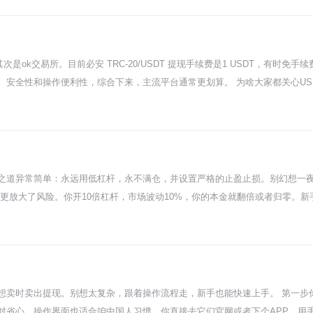
价格一碰到它，你的仓位就自动没了，保证金全没。开仓之后系统会算好这个
相反。市场要是剧烈波动，可能分分钟就把你扫出去了，所以千万别满仓干，留
动设个止损单，价钱到了自动帮你平仓，免得你上头硬扛。也别去碰那种几十
仓位管理和风险控制才是你爹，保本永远是第一位的。 在火必操作其实挺简单
k交易所。目前必安 TRC-20/USDT 提现手续费是1 USDT，有时免手续
不停，你不可能一直盯盘。最好是提前把策略想明白，挂好单，该吃吃该睡睡。
安全性和操作便利性，综合下来，主流平台通常更划算。 为啥大家都关心USD
一是你把U从交易所提到自己钱包的手续费，二是用U交易时平台收的佣金。今
ERC-20），那gas费可能就得十几二十刀，贵得离谱，新手千万别选错。 所
k交易所、火必这些大所都支持。但这里有个坑：有些小交易所可能宣传提现手续
西瓜，优先选必安这种综合成本低的。 除了提现费，真正花钱的大头其实是交
付手续费，通常能打个七八折。另外有些平台搞层级费率，你交易量大或者持仓
之道异常简单：永远用低杠杆，永不满仓，并设置严格的止盈止损。别幻想一
个U的提现费较劲。先去必安或ok交易所这种一线所开户，充值时选TRC-2
更放大了风险。你开10倍杠杆，市场波动10%，你的本金就翻倍或者归零。
钱去那些没听过的野鸡交易所，到时候本金没了哭都来不及。玩币是个长期过
给你时间等待回调，爆仓就是一瞬间的事。所以，永远记住，用你亏得起的钱，
杀。 另一个大坑就是情绪化交易。赚了点就飘，觉得自己是股神，开始重仓猛干
服，它会无限放大你的人性弱点。你必须得像机器一样执行纪律，进场前就想好
约的机制，比如资金费率、标记价格、强平价格，稀里糊涂就进场了。这不叫投
被平掉。连规则都不懂就下场，就像蒙着眼睛过马路，不被撞才怪。花点时间
想卖时卖出提现。别想太复杂，跟着操作流程走，新手也能快速上手。 第一步
用10%的闲钱来玩合约，其他的老老实实买现货。这样就算合约亏光了，也不伤
对省心，操作界面也适合咱中国人习惯。你直接去它们官网或者下个APP，用