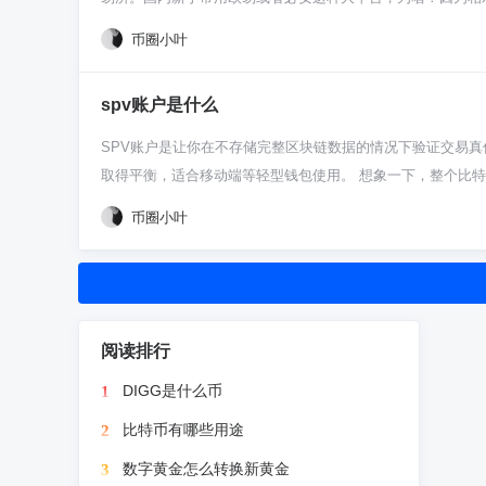
定生死”的想法，市场永远在，但本金没了，你就真的出局了
实名认证，不然没法用人民币买卖。这步就跟注册个网购账号差
币圈小叶
微信、支付宝或者银行卡付款。你设定好想用多少人民币买狗
充值真的没啥两样。 币到手了，你可以选择放着等升值，也可
spv账户是什么
币，然后再把稳定币换成人民币提现到你的银行卡。记住，买
码，别告诉任何人。交易所的币严格来说不算完全在你手里，
SPV账户是让你在不存储完整区块链数据的情况下验证交易
气氛就行。买卖操作本身没难度，难点在于你能不能管住自己
取得平衡，适合移动端等轻型钱包使用。 想象一下，整个比
爆了，同步一次数据可能得几天。SPV账户就是来解决这个傻
币圈小叶
值，还有前一页的链接。靠着这些信息，你的钱包就能向网络里
自己抱着整个大账本翻。 这么做的好处巨明显。你的手机钱
虽然你没存全部数据，但想骗过你得同时控制住网络上大量诚
中心化机构。日常用的手机钱包，像比特派、IMToken里
查询你自己干不了。比如你想查历史上所有跟某个地址相关的
阅读排行
理论上有种“女巫攻击”的风险，就是坏人弄一大堆假节点只
DIGG是什么币
1
SPV钱包，轻便快捷够安全，日常收发币完全没问题，先把
比特币有哪些用途
2
数字黄金怎么转换新黄金
3