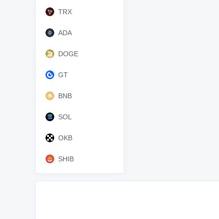
TRX
ADA
DOGE
GT
BNB
SOL
OKB
SHIB