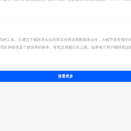
。活下去，才有机会看到明天的行情。
不多，按提示填资料就行。 搞定了账号，接着就是充钱。在交易所里找到“买币
狗币，系统会按实时价格算出你能拿到多少币。付完款，狗狗币就直接存到你
以转到其他钱包。如果想卖出变现，就在交易页面找到“卖出”或者“交易”区，把
卖价格是市场实时波动的，别光盯着操作，大概看看行情再下手会稳当点。 玩
要是量大了可以考虑提到自己掌握私钥的钱包。市场波动大，别把所有家当都
真伪的工具。它通过下载区块头信息而非全部交易数据来运作，大幅节省存储空
的手和心态。
特币区块链就是个超级厚的账本，每笔交易都记在上面。如果每个用户都得把这
问题的。它不抄完整账本，只抄每页账本的“摘要”，也就是区块头。这摘要里
的全节点问：“帮我查查某某给我的转账，记没记在账本里？” 得到确认回复
包体积小得可怜，同步速度快如闪电，基本连上网络就能用。它验证交易的方式
查看更多
实节点，这几乎不可能。所以，SPV是一种信任他人的验证方式，但信任的是
很多币种都默认用这种模式，对新手来说完全无感，方便得一匹。 当然，它也不
交易，或者验证一条没跟你直接相关的交易，SPV钱包就抓瞎了，它得去问全
回复你的查询来骗你。不过放心，现实里这需要巨大成本，概率低到可以忽略。
这当成你接触区块链的默认选择准没错。