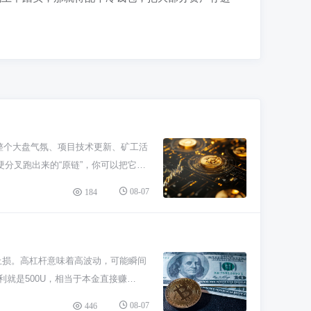
于整个大盘气氛、项目技术更新、矿工活
分叉跑出来的“原链”，你可以把它看
开发进度、矿工支持度怎么样。新手看
08-07
184
哗哗进来，它也能跟着涨；但要是碰上大
情别老想着马上暴富，多看看新闻，了
让你心跳加速。千万别把所有家当都压
多了，控制好仓位，别跟着市场情绪瞎
止损。高杠杆意味着高波动，可能瞬间
利就是500U，相当于本金直接赚
数，新手先拿小钱试试水。 玩的时候
08-07
446