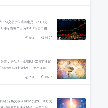
价给你显示出来，你得把它当成命根子
点余地。 想活得久点，一定要设止
上百倍的超高杠杆，那纯粹是赌命。杠
，选好币对，点杠杆交易，确定倍数和
费；ok交易所同通道也是1 USDT起。
记住，所有靠运气赚的钱，都可能凭实
T手续费呢？因为USDT就是币圈
天主要聊提现手续费。这费用不是交易
08-07
945
以聪明人都知道走TRC-20波场网
费低，但他们在交易费率上把你坑回
易手续费。现在主流所都是现货交易
多，费率还能再降。这就好比超市会员
夜暴富，把合约当成高风险工具而非赌
0通道入U，平时交易记得用平台币付手
新手总想着高杠杆赚快钱，但市场随便
程，省心、安全、综合成本低才是王
开你能睡得着觉的低倍数，比如3
08-07
200
；亏了点就上头，一心只想回本，不断
在哪里止损，赚多少该走。别让“感
资，叫送钱。玩之前，起码得搞懂游戏规
学习基础，比你盲目交易重要一百倍。
你得找个能交易狗狗币的地方，就是交
筋动骨，心态才能稳。千万别有“一把
手机号或邮箱注册个账号，别忘了做完