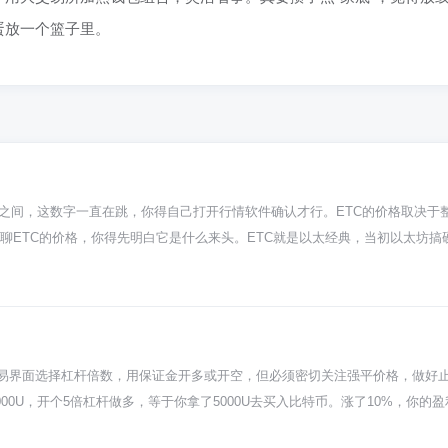
蛋放一个篮子里。
美元之间，这数字一直在跳，你得自己打开行情软件确认才行。ETC的价格取决
聊ETC的价格，你得先明白它是什么来头。ETC就是以太经典，当初以太坊搞硬
驱动，除了跟着大饼比特币的节奏走，更多看它自己生态搞没搞出新东西，比如
 那ETC这价格到底咋变的？跟过山车似的。一方面整个币圈要是牛市，资金
、合作消息，或者挖矿难度调整，都会让价格抖一抖。对新手来说，看ETC行
朋友，想碰ETC可得留神。它的波动性比很多主流币都大，可能一天之内就能
大点的交易所，资产安全永远是第一位。记住，在币圈，活得久比赚得快重要
易界面选择杠杆倍数，用保证金开多或开空，但必须密切关注强平价格，做好
0U，开个5倍杠杆做多，等于你拿了5000U去买入比特币。涨了10%，你的盈
少一半。这玩意儿就是个放大镜，开心和难受都给你加倍，所以别一上来就整太高倍