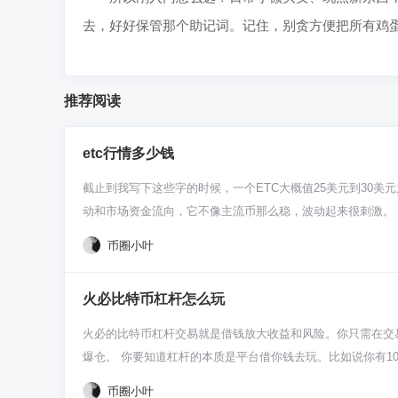
去，好好保管那个助记词。记住，别贪方便把所有鸡
推荐阅读
etc行情多少钱
截止到我写下这些字的时候，一个ETC大概值25美元到30
动和市场资金流向，它不像主流币那么稳，波动起来很刺激。 
作以太坊的“老版本”，坚持代码即法律那套。所以它的价格
币圈小叶
ETC价格，别光看数字，要先搞清楚它背后那点坚持和故事。
盘拉胯，它跌得也可能更猛。另一方面，它自己有啥技术升级
火必比特币杠杆怎么玩
解一下它社区在干嘛，比光盯着K线图瞎猜强。 对于刚进场的
上，拿点闲钱玩玩，体验一下市场水温就挺好。真想玩，就去
火必的比特币杠杆交易就是借钱放大收益和风险。你只需在交
跑才算入门。
爆仓。 你要知道杠杆的本质是平台借你钱去玩。比如说你有100
50%。但反过来跌10%，你的亏损也是500U，本金瞬间
币圈小叶