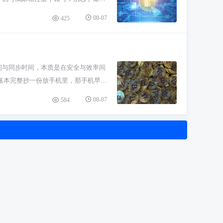
”或“一键买币”这种入口，通常能用
08-07
425
交易所的钱包里了，整个过程跟玩手游
狗狗币挂单出售换成USDT这类稳定
这个一定要注意保管好账号和资金密
投进去，拿点闲钱体验下流程感受感受
间与同步时间，本质是在安全与效率间
账本完整抄一份放手机里，那手机早就
包含了关键信息，比如这一页的哈希
08-07
584
，你就知道这笔钱是真的到账了，不用
，依赖于整个比特币网络的算力安全。
整个去中心化网络的力量，而不是某个
是万能的。因为你只存了摘要，有些高级
节点。安全上，虽然篡改交易极难，但
对刚进圈的朋友，记住结论就行：用