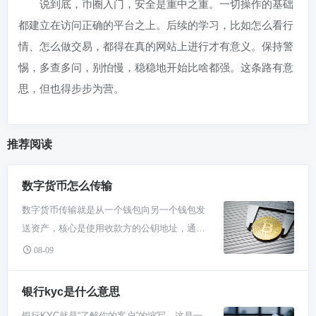
说到底，币圈入门，安全是重中之重。一切操作的基础
都建立在访问正确的平台之上。后续的学习，比如怎么看行
情、怎么做交易，都得在真的网站上进行才有意义。保持警
惕，多查多问，别怕慢，稳稳地开始比啥都强。这条路有意
思，但也得步步为营。
推荐阅读
数字货币怎么传输
数字货币传输就是从一个钱包向另一个钱包发
送资产，核心是使用收款方的公钥地址，通过
区块链网络确认交易。你只需要拥有自己的钱
08-09
包私钥，输入对方地址和金额，支付矿工费后
等待网络确认即可完成。整个过程公开透明且
银行kyc是什么意思
不可逆转，关键在于保管好私钥并确保地址准
银行KYC就是“了解你的客户”的缩写，这是一