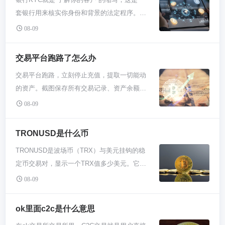
确。 咱先把这事儿拆明白喽。数字货币传输不
套银行用来核实你身份和背景的法定程序。简
像银行转账需要账号姓名，它纯粹就是地址对
单讲，你去开银行卡时提供的身份证、住址证
地址的操作。你钱包里那串看着乱码的字符就
08-09
明、人脸识别等步骤，就是KYC。在币圈交易
是你的地址，相当于银行账号。想给别人转
所注册时要求的实名认证，本质上也是同一回
币，就把他的地址复制过来，填好金额，点发
交易平台跑路了怎么办
事。它的核心就两点：确认你是谁，以及你的
送。这时候系统会从你的私钥生成数字签名来
交易平台跑路，立刻停止充值，提取一切能动
钱从哪里来，目的是打击洗钱和金融犯罪。 你
证明这操作确实是你本人干的，然后把这笔交
的资产。截图保存所有交易记录、资产余额和
肯定纳闷，为啥搞这么麻烦？这可不是银行或
易扔到区块链网络里等着被打包。别小看这步
平台沟通证据。第一时间联合其他受害者报警
交易所故意为难你。这是全球法律规定的硬性
08-09
骤，私钥可千万不能丢也不能告诉别人，这玩
并寻求法律帮助，同时在各社群和媒体曝光该
要求，特别是反洗钱和反恐融资这块。金融机
意就是控制你资产的唯一钥匙。 发送完可不是
平台，防止更多人受损。你的核心动作就是：
构不做好KYC，分分钟被重罚甚至关门。对你
TRONUSD是什么币
立马就到账了。矿工们得把这笔交易和其他一
取证、报警、抱团、公开。 发现平台APP打不
个人来说，这套流程虽然有点繁琐，但其实是
堆交易打包成一个区块，然后全网节点都要吭
TRONUSD是波场币（TRX）与美元挂钩的稳
开或者客服集体消失，别傻等。马上用手机录
个保护。它像一道防火墙，把来路不明的黑钱
哧吭哧地计算验证。这就是为啥转账总要等几
定币交易对，显示一个TRX值多少美元。它不
屏，从登录开始，把资产页面、订单记录、甚
和可疑人物挡在外面，让整个金融环境更干
分钟甚至更久，尤其是网络挤的时候。这段时
是一个独立的币种，而是你在交易所里看到的
至之前的聊天记录全扫一遍。这些截图和视频
08-09
净，你的资产放在里面也相对更安全些。别嫌
间你的交易就在“待确认”状态晃悠着。等区块
价格标示，就像“苹果股价”一样，帮你直观知
是你以后追讨的唯一家当。平时就该养成习
烦，这是规矩。 具体到操作上，KYC一般要你
被确认链接到主链上，对方钱包那边余额才会
道TRX的美元价值并进行交易。 咱们先掰扯清
惯，别把所有鸡蛋放一个篮子里，更别迷信高
ok里面c2c是什么意思
提供三样东西：身份证明（身份证或护照）、
变。这个过程里你付的矿工费就起大作用了，
楚TRONUSD里的两个东西。TRON就是孙宇
息诱惑，那些承诺“稳赚不赔”的平台，十个有
住址证明（水电账单或银行账单）、还有生物
给得痛快点儿矿工优先帮你处理，想省钱那就