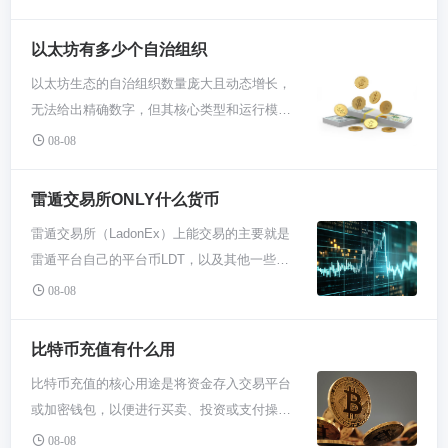
TIME激励用户参与，并提供质押、治理和生态
内应用价值流转等功能。简单说，这是一个结
以太坊有多少个自治组织
合了社区自治和基础金融服务的加密项目。 咱
以太坊生态的自治组织数量庞大且动态增长，
们聊聊Time币到底在玩什么。你可以把它想象
无法给出精确数字，但其核心类型和运行模式
成一个大家共同维护的“数字合作社”。项目方
清晰。这些组织是项目发展的关键驱动力，理
TimeChain Labs搭了个台子，上面有去中心化
08-08
解它们比纠结数量更重要。 咱们先弄明白自治
交易、质押生息这些基础DeFi玩法，但治理权
组织是啥，在币圈这通常指DAO。你可以把它
不是公司说的算，而是交给了持有TIME代币的
雷遁交易所ONLY什么货币
想象成一个没有老板的线上公司，所有人靠代
社区。你手里有币，就能参与投票决定项目怎
雷遁交易所（LadonEx）上能交易的主要就是
码规则投票决定事情和分钱。以太坊上最早也
么发展，路线图啊、资金用去哪啊，大伙商量
雷遁平台自己的平台币LDT，以及其他一些主
最出名的一个叫The DAO，虽然当年出过事，
着来。这模式挺Web3的，就是想着把权力从
流加密货币。你不可能在这个交易所里买卖所
但它把这种模式带火了。现在大部分你去交互
08-08
少数人手里分给所有参与者。 那TIME代币自
有的数字货币，它重点推的就是自己家的币。
的DeFi协议，背后基本都有个DAO在管，那些
己有啥用？用处多着呢。最直接的就是“钱生
别想复杂了，核心就这一个事儿。 雷遁交易
代币持有者就是股东，投票决定要不要调整手
比特币充值有什么用
钱”，你把币拿去质押，帮忙维护网络安全或者
所，这名字听着可能有点陌生，你可以把它理
续费、怎么花国库的钱。 具体有多少个？这真
提供流动性，系统就会给你更多的TIME作为奖
比特币充值的核心用途是将资金存入交易平台
解成一个专门做特定生意的数字币小超市。它
没准数，每天都在冒新的出来，也有关门的。
励，这算是个被动收入。然后呢，在它整个生
或加密钱包，以便进行买卖、投资或支付操
不像那种啥币都有的巨型商城，它主推的就是
但主要分几大类：一类是管核心协议升级的，
态里，TIME就是通用“粮票”，未来要是出了游
作。它连接了现实货币与数字货币世界，是参
自己的“店币”，也就是LDT。这种模式在币圈挺
08-08
像管理以太坊金库的MolochDAO；另一大堆是