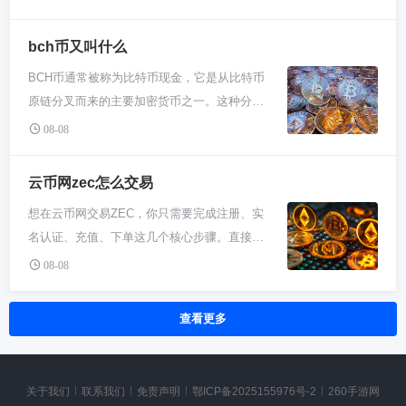
戏、社交应用，都能拿它来交易或者解锁权
与交易、投资各类加密货币，或是使用加密服
常见的，交易所搞个自己的币，用来抵扣手续
管各种DeFi应用的，比如Uniswap、
益。它不只是个炒来炒去的符号，项目是希望
务的基础步骤。 简单讲，比特币充值就像往微
费、参与投票什么的，想方设法增加用户粘
bch币又叫什么
Compound这些都有自己独立的DAO；还有专
把它变成生态里的硬通货。 对这个项目你得有
信钱包或者支付宝里充钱。你的银行卡是传统
性。所以你上去一看，最显眼、最容易交易
门搞投资、做公益甚至买NFT的DAO。你不用
点数。币圈项目满天飞，社区驱动听着美好，
BCH币通常被称为比特币现金，它是从比特币
货币世界，而比特币钱包或者交易平台就是加
的，肯定是它自家这个币。 那除了LDT还能买
去记数字，知道它们是生态里干活的主力军就
但也可能因为意见不一导致发展慢或者混乱。
原链分叉而来的主要加密货币之一。这种分叉
密世界。充值过程其实就是把银行卡里的人民
啥？通常也会有几样“硬通货”撑场面，比如比
行。 对新手来说，关键不是数数，而是搞懂怎
而且DeFi这块虽然收益可能不错，但智能合约
主要是为了解决比特币交易速度慢和手续费高
币换成比特币，然后存到你的平台账户里。没
08-08
特币（BTC）、以太坊（ETH）这种。毕竟得
么参与。你持有某个项目的代币，就能去它们
漏洞、市场暴跌这些风险一个都不少。别光看
的问题，通过扩大区块容量来提升效率。比特
这个动作，你账户里就只是个数字，没法真正
靠它们吸引点人流嘛。但种类绝对比不上一线
的治理论坛提案或投票。这有点像玩社区，你
宣传的高收益，入手前最好去研究下他们的技
币现金在币圈被广泛简称为BCH，是市场上主
去买卖别的币或者提出来用。所以，对任何新
云币网zec怎么交易
大所。对于新手来说，你在这儿主要是接触和
的话语权大小跟你手里的“票”成正比。多逛逛
术文档、社区氛围，看看团队是不是在踏实做
流的数字货币之一，其目标是成为更适用于日
手来说，学会充值是一切操作的起点。 那具体
了解“平台币”这个概念——一个交易所自己发
Snapshot这类投票平台，你能直观看到成百上
想在云币网交易ZEC，你只需要完成注册、实
事。记住，看懂再动，别拿关键钱去赌。 怎么
常支付场景的电子现金系统。 比特币现金这个
能干嘛呢？最主要的就是交易和投资。冲进去
行的、价值跟这个交易所发展深度绑定的数字
千个活跃的DAO在讨论啥、决定啥，这比任何
名认证、充值、下单这几个核心步骤。直接找
看Time币的未来？这东西真说不好。它成不
名字一听就和比特币有关系，没错，它就是从
的比特币可以直接在交易所里换成USDT、以
货币。玩这个，你得特别关注交易所本身的运
数字都更能让你感受以太坊的治理生态有多热
到平台上的ZEC交易对，比如ZEC/USDT，输
成，得看社区能不能真正凝聚起来搞出实用的
比特币分家出来的。早几年比特币社区吵得挺
08-08
太坊等其他几百上千种加密货币。这就等于你
营情况和口碑。 所以啊，别跑错了地方。如果
闹。 别被“自治”这个词吓到，它现在还有点理
入你想买入或卖出的数量和价格，确认下单就
产品，光有概念肯定走不远。毕竟现在同类项
凶，主要矛盾就是比特币交易太慢太贵了，等
有了“本钱”，可以开始炒币、定投，或者参与
你是想买一堆奇奇怪怪的山寨币或者新上的小
想化，背后其实是一堆人在博弈。大户的话语
行了。整个过程和用股票软件买卖股票差不
目太多了，没两把刷子很快就被埋了。对于新
个确认能急死人。有群人就想着干脆把区块弄
一些新项目的抢购。另外，很多平台上的理财
查看更多
币种，雷遁大概率没戏。它就不是干这个的。
权往往更重，投票率也常不高。但它确实让全
多，关键是搞清楚基础操作流程和风险。 第一
手，你可以把它当作了解DeFi和DAO治理的一
大点，这样一区块能塞更多交易，不就快了
服务，比如存币生息、质押借贷，也得先有币
它的核心战略就是通过自己的平台币LDT来构
球陌生人能一起协作管钱和做事，这是革命性
步你得有个云币网的账户对吧。这就跟注册个
个样本，小额体验下质押投票啥的没问题。但
吗？但另一拨人不答应，觉得这么干不安全。
在账户里才能玩。不充值，这些赚取被动收入
建生态，把用户和平台利益捆一块儿。你在这
的。你想深入币圈，光炒币不行，得去几个喜
新游戏账号一样，去官网或者下个APP，填手
核心还是那句话：在币圈，任何项目都得持续
两边谈不拢，干脆在2017年8月1日各走各路，
的机会都跟你没关系。 除了投资，充值比特币
关于我们
联系我们
免责声明
鄂ICP备2025155976号-2
260手游网
交易，LDT几乎是绕不开的环节，无论是付费
欢的DAO里混混，投投票，感受下这种新模式
机号、设密码、收个验证码，分分钟就搞定
观察，动态调整你的判断。