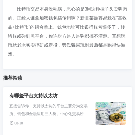
比特币交易本身没毛病，恶心的是3M这种挂羊头卖狗肉
的。正经人谁拿加密钱包搞传销啊？新韭菜最容易栽在"高收
益+比特币"的组合拳上。钱包地址可比银行账号狠多了，转
错账或碰到黑平台，你连对方是人是狗都搞不清楚。真想玩
币就老老实实挖矿或定投，旁氏骗局玩到最后都是跑得快游
戏。
推荐阅读
有哪些平台支持以太坊
直接告诉你，支持以太坊的平台主要分为交易
所、钱包和金融应用三大类。中心化交易所像
必安、Coinbase是买卖ETH最主流的地方；去
08-10
中心化交易所如Uniswap让你自己掌控资产进