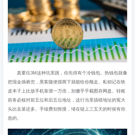
真要往3M这种坑里跳，你先得有个冷钱包。热钱包就像
把现金揣裤兜，黑客随便摸两下就能给你顺走。私钥记在铁
皮本子上比放手机靠谱一万倍，别傻乎乎截图存网盘。转账
前务必核对前五位和后五位地址，这行当里搞错地址的冤大
头比韭菜还多。手续费别抠搜，堵在链上三五天的时候有你
急的。