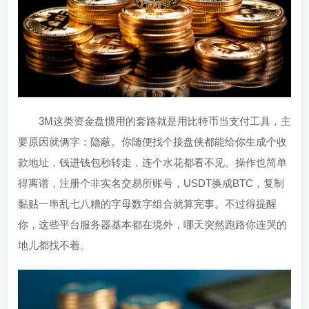
3M这类资金盘惯用的套路就是用比特币当支付工具，主
要原因就俩字：隐蔽。你随便找个接盘侠都能给你生成个收
款地址，钱进钱包秒转走，连个水花都看不见。操作也简单
得离谱，注册个非实名交易所账号，USDT换成BTC，复制
黏贴一串乱七八糟的字母数字组合就算完事。不过得提醒
你，这些平台服务器基本都在境外，哪天突然跑路你连哭的
地儿都找不着。