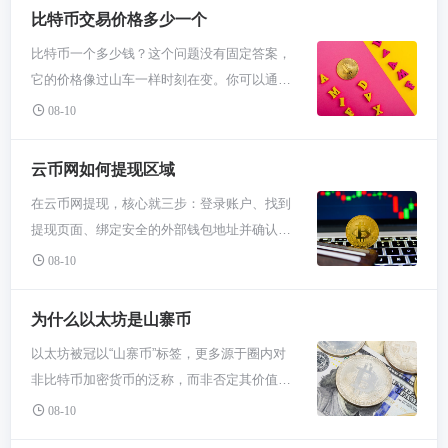
行兑换。钱包方面，MetaMask是小狐狸钱
比特币交易价格多少一个
包，几乎成了连接以太坊生态的标配；硬件钱
比特币一个多少钱？这个问题没有固定答案，
包Ledger则提供顶级冷存储安全。此外，
它的价格像过山车一样时刻在变。你可以通过
Compound等DeFi平台支持你用ETH进行借贷
任何主流加密货币交易所（如必安、欧易）或
生息。选择哪个，全看你是要交易、储存还是
08-10
金融数据网站（如CoinMarketCap）实时查询
赚取收益。 第一类必须聊聊中心化交易所。你
到精确的当前价格。记住，这个价格是全球市
新手刚入门，想用法币买点ETH，必安、
云币网如何提现区域
场买卖双方博弈的结果，下一秒就可能不同。
Coinbase、Kraken这些大牌子是最常去的。它
在云币网提现，核心就三步：登录账户、找到
想知道比特币现在卖几个钱，最简单就是打开
们操作界面友好，就跟你在网上银行转账买东
提现页面、绑定安全的外部钱包地址并确认发
手机App。像必安、欧易这些大交易所，首页
西差不多，支持支付宝、银行卡这些常用支付
送。整个过程就是把你云币网账户里的数字货
上那个最大的数字就是当前价格。你也能在
08-10
方式。你把钱充进去，按市价或限价下单，
币，转到你自己的另一个钱包里，比如欧易或
CoinGecko这类网站看到更全的数据，包括历
ETH就到你的交易所账户里了。不过记住，存
必安，或者你的硬件钱包。提现前务必确认接
史走势。现在一个比特币可能值好几万美金，
为什么以太坊是山寨币
在这里头的币，严格来说平台在帮你保管，所
收地址绝对正确，链类型必须匹配，并准备足
听起来挺吓人，但好消息是你不用整个买。很
以别把所有身家都放上面，适合放点经常要交
以太坊被冠以“山寨币”标签，更多源于圈内对
够的手续费。别提到支付宝或微信，那不行。
多平台都支持碎片化购买，哪怕只买100块钱
易的。 第二块是钱包，这是你真正“拿住”以太
非比特币加密货币的泛称，而非否定其价值。
提现这事儿，你得先搞清楚你要提的是哪种
人民币也能上车，就当体验一下。 比特币价格
坊的地方。小狐狸MetaMask你得重点认识，
这个称号背后，反映的是它与比特币的竞争关
币。比特币、以太坊还是USDT？每种币走
08-10
为啥老是上蹿下跳？核心就俩字：供需。总共
它是个浏览器插件和手机APP，让你能直接和
系及市场多元现状。本质上，以太坊是具备智
的“路”可不一样，专业点说就是区块链网络。
就2100万个，挖矿越来越难，这叫供应有限。