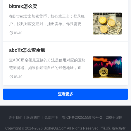
无数以太坊应用互动，点点鼠标就能授权交
能合约功能的开创性平台，其技术路径与定位
比如USDT，常见的有TRC20和ERC20两条
bittrex怎么卖
需求那边就热闹了，大机构入场、各国政策变
易。但它属于“热钱包”，连着网总有点风险。
和比特币截然不同。 一说“山寨”，很多人觉得
路，选错了你的币可就丢了，再也找不回来。
化、甚至马斯克发条推特都可能引起疯抢或抛
所以当你ETH攒多了，考虑搞个Ledger或
在Bittrex卖出加密货币，核心就三步：登录账
是冒牌或没价值，但在币圈这词早变味了。比
所以在云币网的提现页面选择币种后，一定要
售。市场情绪一上头，价格分分钟暴涨暴跌。
Trezor这种硬件钱包，长得像U盘，私钥离线
户，找到对应交易对，挂出卖单。你只需要决
特币是第一个数字货币，后来出现的其他币常
看看网站让你选什么网络，然后确保你外面接
所以你别看今天可能是6万美金，一周后跌到5
保存，黑客完全摸不着，安全级别拉满。记
定卖多少、按市价快速成交还是挂限价单等待
被统称山寨币，这就像手机里苹果先出来，安
08-10
收的钱包地址支持同一条网络。这是最重要的
万或者涨到7万都不稀奇，这玩意儿波动起来
住，助记词千万亲手抄好，别截屏存网盘！ 再
理想价格，确认后交易就完成了。卖出操作本
卓小米也叫“山寨手机”一样，只是按出生顺序
一步，马虎不得。 接下来就是操作了。登录云
心脏不好还真受不了。 对于新手，盯着价格看
就是去中心化交易所和DeFi平台了。
身不复杂，难点在于对市场时机的判断和手续
乱叫。以太坊虽然出生晚，但自己搞了一套智
abc币怎么查余额
币网，一般在“资产”或“钱包”里能找到“提
不如先搞懂基础操作。别一上来就想着All in暴
Uniswap、SushiSwap这类DEX挺有意思，你
费等细节的了解。 你得先登录你的Bittrex账
能合约系统，能运行程序，这比单纯转账的比
现”或“提币”按钮。点进去，选好币种和网络，
富，那跟赌博没啥区别。建议先用小钱在交易
查ABC币余额最直接的方法是使用对应的区块
不用注册，直接用小狐狸钱包就能连上去，把
号，确保要卖的那个币在你钱包里有余额。然
特币复杂多了。所以这称呼更多是历史习惯，
然后把你外部钱包的地址一字不差地复制粘贴
所开个户，试着买几十上百块的比特币，感受
链浏览器。如果你知道自己的钱包地址，直接
ETH换成其他各种代币，全程自己掌控私钥。
后去交易市场，大部分操作在网页或App的“交
不涉及技术高低。 以太坊和比特币根本不是一
过来。这里强烈建议你先提个小额测试一下，
下怎么充值、下单、查看资产。这个过程重点
把它复制到ABC币所属公链的区块链浏览器搜
玩熟了之后，可以去Compound、Aave这些地
易”界面完成。直接在搜索框里输入你想卖的
08-10
回事。比特币的目标是做成数字黄金，主打储
确认成功了再动大资金。手续费是矿工收的，
不是赚钱，而是熟悉游戏规则。实在拿不准，
索框里查询，余额和交易记录一目了然。这是
方，把你的ETH存进去当作抵押品，借出其他
币，比如你要卖比特币，就找BTC/USDT这样
值和去中心化支付。以太坊则想做世界计算
网络堵的时候会贵点，系统通常会显示，你照
定投是个笨办法但能平滑风险，比如每周固定
最权威、去中心化的查看方式。用中心化交易
资产，或者反过来赚取利息。这就像个自动化
的交易对。这个界面通常一边是买盘一边是卖
机，让人们能在上面开发应用，比如去中心化
查看更多
付就行，别为了省这点钱选太低导致卡住。 钱
投点小钱，管它涨跌，长期拿着看看。 把比特
所或钱包APP查看余额会更方便，登录账户就
银行，但收益和风险都自己担着，开始玩的时
盘，中间是实时价格走势图，别被花花绿绿的
金融和NFT。一个像是金条，一个像是搭建乐
转出去不是立马到的，需要区块链网络确认。
币价格当成一个观察市场的窗口就行，别被它
能看到，但前提是你的币存在那里。 咱们先唠
候拿小钱试试水，gas费（网络手续费）贵的
线吓到，你只需要关注卖出区域。 卖出一般有
高积木的平台。功能不同，比谁更“正宗”没意
等个几分钟到几个小时都正常，急也没用。去
牵着鼻子走。真正要花功夫学的是怎么安全地
唠区块链浏览器这事儿，它就像币圈的“公开账
时候别硬上。
两种方式：市价卖出和限价卖出。市价卖就是
义。市场需要多种角色，以太坊填上了比特币
关于我们
联系我们
免责声明
鄂ICP备2025155976号-2
260手游网
提现记录里查状态就行。记住，千万别把币提
存储你的币，比如从交易所提到自己钱包是什
本”。不管你是哪种ABC币，只要是正经的公链
马上出手，系统会按当前市场上最优的价格帮
做不到的空白，这才是它厉害的地方。 虽然顶
到任何交易所标注的“充值”地址，那是两码
么意思。还有分清比特币和那些乱七八糟的山
Copyright © 2024-2026 BiSheQu.Com All Rights Reserved. 币社区 版权所有
项目，比如以太坊上的ERC-20代币，或者必安
你立刻成交，优点是快，缺点是价格可能比你