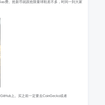
当Gas费。抢新币就跟抢限量球鞋差不多，时间一到大家
ub上。买之前一定要去CoinGecko或者