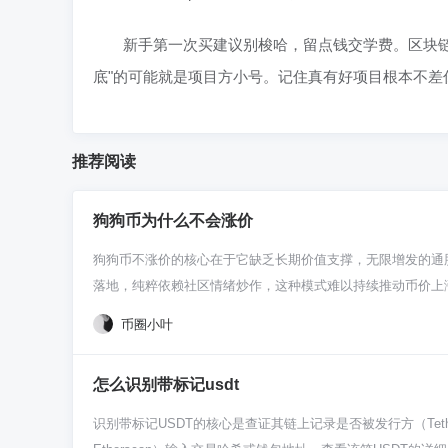
新手第一次买建议别梭哈，留点钱交学费。区块
底"的可能就是项目方小号。记住真有好项目根本不差
推荐阅读
狗狗币为什么不会涨价
狗狗币不涨价的核心在于它缺乏长期价值支撑，无限增发的通
落地，纯粹依赖社区情绪炒作，这种模式难以持续推动币价上
多，东西多了自然就不值钱了。比特币为啥能涨？总量就210
币圈小叶
太现实。 再说说它的用处，或者说基本没什么实际用处。狗狗
能搞DeFi、NFT、智能合约，狗狗币除了转账打赏还能干
怎么识别带标记usdt
了。前两年马斯克在推特上喊一嗓子，价格就能窜上天，但这玩
波接一波，资金都被分流了，狗狗币没有新故事可讲，老玩家
识别带标记USDT的核心是查证其链上记录是否被发行方（T