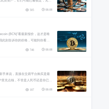
不要接收此类资产，它们可能已被锁定，无法
USDT打上了“异常”标签。最常见的
08-08
505
钱包里也动不了，既不能转给朋友，也
览器”的工具。比如你常用的是以太坊
你收钱的钱包地址。在交易详情页面，仔
眼，别怀疑，这钱就是被标记了，有问题。 养
in (BCN)”看最新报价，这才是唯
儿能造假。你必须亲自、亲自、再亲自去
。我此刻告诉你的价格，可能到你看到
的结果才是真的，其他都是浮云。
你做错判断。 除了价格，BCN这
08-08
746
热度也不比从前。你查价格的时候，顺
对于新手，我的建议是，即便查到了
以太坊这些主流币开始体验会更稳妥。
对新手来说，直接在交易平台购买是最
户里充点钱，不管是人民币还是你已经
数量，一点确认，QTUM就到你的账户
08-08
187
在电脑上运行一个QTUM钱包节点，然
里先有点本金，并且要保持节点在线，
动，可能会给早期参与的用户发点