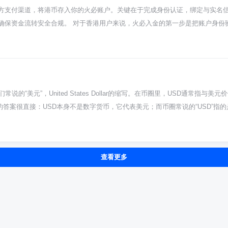
有，得你自己多留心官网和社群消息。这种方式拿到的量可能不多，但能让你更深
方支付渠道，将港币存入你的火必账户。关键在于完成身份认证，绑定与实名
，如果打算长期拿着，别嫌麻烦，最好转到你自己控制的钱包里，比如硬件钱包或
确保资金流转安全合规。 对于香港用户来说，火必入金的第一步是把账户身份
。币圈机会多，坑也不少，保管好自己的资产永远是第一课。
这步不做，后面的入金出金全都玩不转。认证通过后，你就能在充值页面看到专
次都先看一眼最新的。 绑卡和转账这块，得特别注意用你本人名下的香港银行账
码准确填到备注里，这是系统自动给你上账的唯一凭证，填错了钱可能就卡在
了。 现在香港对虚拟资产交易所有明确的发牌制度，火必香港是朝着合规方向
账可能会被银行问几句，正常解释就行。也别想着用别人的卡转或者搞些奇怪
美元”，United States Dollar的缩写。在币圈里，USD通常指与美元
常半小时内就能到你火必账户里了。如果超过这个时间还没到，先别慌。第一，
的答案很直接：USD本身不是数字货币，它代表美元；而币圈常说的“USD”指
直接找火必客服帮忙查。平时多关注一下平台公告，有时候银行系统维护或者
美元”的代号，是美国的法定货币，由美联储和美国政府背书。这跟咱们手里的
的那张“纸”。所以当你听到USD，第一反应就该是那个绿油油的钞票，而不是
USD来指代那些“稳定币”。你可以把它们理解成美元在区块链网络上的“分身”
查看更多
号称自己银行里存着等值的真美元，保证你1个USDT随时能换回1美元。它们在币
懂这个区别太重要了。你拿真金白银买的USDT，它本质是一种私人公司发行
的美元法律地位天差地别。所以，稳定币有它的便利，但也存在公司倒闭、储
稳定币。你想买比特币、以太坊，大部分时候都得先用人民币换成USDT之类的
港”。但你得记住，它再稳也是加密货币，钱包私钥丢了、转错地址了，照样找