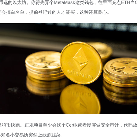
e币选的以太坊。你得先弄个MetaMask这类钱包，往里面充点ETH
还会搞白名单，提前登记过的人才能买，这种还算良心。
快跑。正规项目至少会找个Certik或者慢雾做安全审计，代码放GitH
欢在不知名小交易所突然上线割韭菜。