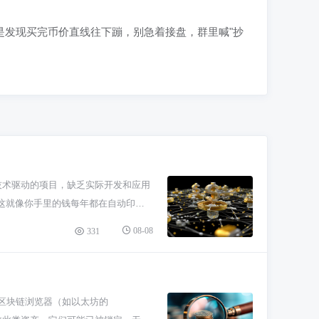
是发现买完币价直线往下蹦，别急着接盘，群里喊"抄
技术驱动的项目，缺乏实际开发和应用
这就像你手里的钱每年都在自动印更
不成长期稀缺资产，指望它持续上涨不
08-08
331
功能。你想想，现在那么多新公链，都
 最后看市场情绪，它太依赖炒作和消息
热点去了。你看现在 meme 币一
过区块链浏览器（如以太坊的