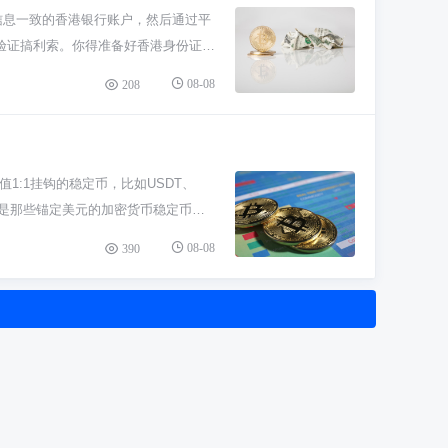
入地了解这个项目到底在玩啥。 不管
信息一致的香港银行账户，然后通过平
者官方的Qtum Core钱包。私钥
验证搞利索。你得准备好香港身份证和
属于你的香港收款银行信息了，包括户
08-08
208
户来操作。网银转账或者FPS转数快
半路了。金额也要严格按照平台提示的
走的。所以你用银行转账入金，资金安
的操作，很容易触发风控导致账户被限
价值1:1挂钩的稳定币，比如USDT、
去银行查查转账是否成功了；第二，核
的是那些锚定美元的加密货币稳定币。
渠道升级，可能会临时调整入金方式，
人民币、兜里的欧元没啥本质区别，它
08-08
390
什么高科技数字货币。 那为啥币圈总
或者“数字借条”。最出名的就是泰达公
圈充当了计价、交易和避险的工具，相当
的加密货币，它的价值完全依赖于发行
备出问题等风险，它不等于你银行里的
稳定币，再去交易。它价格稳，避免了
不回来，该有的风险一点不少，操作的