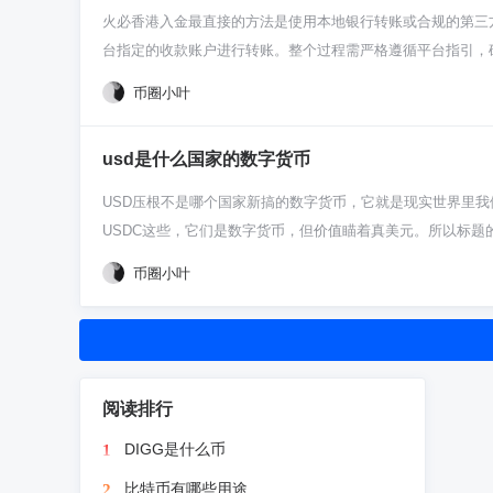
QTUM奖励，就像是做任务领福利。不过这种机会不是天天
火必香港入金最直接的方法是使用本地银行转账或合规的第三
用哪种方式拿到QTUM，安全都是头等大事。从交易所买来的币
台指定的收款账户进行转账。整个过程需严格遵循平台指引，
和助记词就是你的命根子，谁都不能给，最好用笔抄下来藏好
住址证明，在APP里按步骤完成高级实名认证。别嫌麻烦，
币圈小叶
名、账号和开户行，这些信息每次充值都可能不一样，记得每
都行，速度挺快的。转账时，千万要把平台给你的那个参考号
usd是什么国家的数字货币
数额来转，别多也别少，不然系统对不上账，处理起来就慢多
全比较有保障，但这同时也意味着反洗钱风控很严格。大额转
USD压根不是哪个国家新搞的数字货币，它就是现实世界里我们常说的“
制。记住，合规是唯一的捷径。 钱转到平台指定账户后，通
USDC这些，它们是数字货币，但价值瞄着真美元。所以标题
对转账信息和备注有没有填错；第三，把转账凭证截图下来，
咱们得把这事儿掰扯清楚。USD这三个字母，打根儿上就是“
币圈小叶
跟着最新指引走就不会出错。
就是一张纸或者银行账户里的一个数字，只不过是全球用得最广
在说USD呢？这是因为加密货币市场里，大家为了方便，直接用
司发的USDT，还有Circle公司发的USDC。这些稳定币
于连接传统美金和加密货币的一座桥。 对于刚进场的新手，搞
公司是否真的有那么多的美元储备做担保。这跟美国政府担保
阅读排行
美金存款，心里得有个数。 混币圈，你几乎离不开这些USD
DIGG是什么币
1
比特币那种上蹿下跳的刺激，让你在市场里有个暂时的“避风
时候可得多留神。
比特币有哪些用途
2