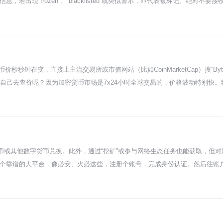
信息，若出现“frozen”、“blacklisted”或类似警示，即代表被标记。绝对
T本身有个星星记号，而是在区块链这个公开大账本上，Tether公司给某些特定的
T会被冻结。就像你的银行卡被银行冻结了一样，这些被标记的USDT躺在你
自己的本金安全。 那具体怎么操作呢？超级简单，你需要用到一个叫“区块链浏
T的那笔交易的“交易哈希”（一串长长的字母数字组合）复制进去搜索。或者直接查
面上醒目地提示“Frozen”或者“Address blacklisted”之类的字
钟在变，直接上主流交易所或市值网站（比如CoinMarketCap）搜“Byteco
人打交道时。别光看对方在微信或Telegram上给你发的转账截图，那玩意
自己去查价呢？因为加密货币市场是7x24小时全球交易的，价格波动特别快
之前，花上一分钟查一下，能帮你避开99%的潜在麻烦。记住，只有链上显示
远不打烊。所以养成习惯，看价格就用工具，别依赖别人随口说的数字，那可能让
出现得还早，主打匿名交易。但老不代表一定好，它这些年发展有点慢，社区
易量很小，那就要多留个心眼，这种币流动性可能有问题，买卖都不太容易。 
比如怎么用交易所、什么是钱包、私钥为啥不能丢。然后拿点小钱，从比特币、
。
币或其他数字货币兑换。此外，通过“挖矿”或参与网络生态任务也能获取，但
你找个靠谱的大平台，像必安、火必这些，注册个账号，完成身份认证。然后往账
QTUM/USDT，下单买入就完事了。这个过程跟你网上购物差不多，选好价格
。QTUM用的是权益证明（PoS）机制，不用像比特币那样拼算力。你只需要
护网络安全，作为回报系统会给你新产出的QTUM作为奖励。这个方法需要你手
M官方的动态也挺好。他们生态里有些去中心化应用（DApp）或者测试网络活