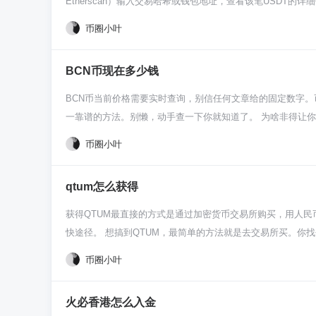
Etherscan）输入交易哈希或钱包地址，查看该笔USDT的详细
转移和交易。 你得先明白“带标记”是啥意思。这可不是说USD
币圈小叶
就是因为涉嫌黑钱、黑客盗取或者被执法部门要求，这些USD
不能拿去交易。所以识别它，就是为了躲开这些“死钱”，保护
BCN币现在多少钱
上的USDT，那就打开Etherscan网站。把你收到USD
细看看关于这个USDT代币的部分。如果一切正常，那就没事。但如果页
BCN币当前价格需要实时查询，别信任何文章给的固定数字。币价秒秒
成这个检查习惯特别重要，尤其是进行大额交易或者跟不熟悉的
一靠谱的方法。别懒，动手查一下你就知道了。 为啥非得让你
链上核实一遍。这是币圈保护自己的基本功。接收任何USDT
的时候已经差了一大截。这不像股票有固定开盘收盘，币圈永
币圈小叶
个币本身你也得稍微了解下。它是个老牌的隐私币，比门罗币
便看看它的市值排名、交易量这些数据，如果排名很靠后、交
qtum怎么获得
BCN的价格，也别急着买。先把加密货币的基础玩法搞懂，
BCN这类老币，水相对深，等你看懂了市场节奏再研究也不迟
获得QTUM最直接的方式是通过加密货币交易所购买，用人民
快途径。 想搞到QTUM，最简单的方法就是去交易所买。
有的USDT、比特币都行，在交易区找到QTUM交易对，比如
币圈小叶
里了。 除了直接买，你要是对技术有点兴趣，也可以试试挖矿
后把你手里的QTUM进行“质押”，就像是把钱锁进去帮忙维
火必香港怎么入金
适合不急着用钱、想长期支持网络的人。 时不时关注下QTU