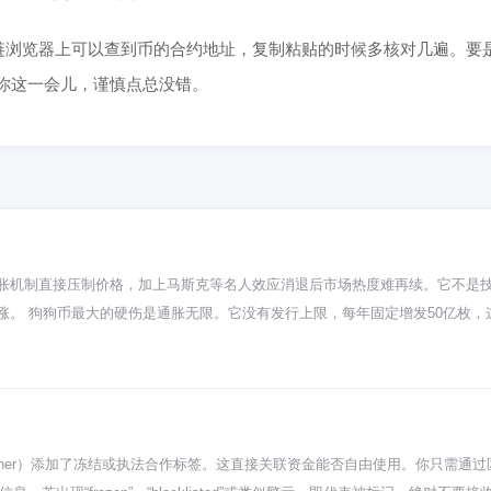
链浏览器上可以查到币的合约地址，复制粘贴的时候多核对几遍。要
你这一会儿，谨慎点总没错。
胀机制直接压制价格，加上马斯克等名人效应消退后市场热度难再续。它不是
涨。 狗狗币最大的硬伤是通胀无限。它没有发行上限，每年固定增发50亿枚，
0万枚，挖完就没了，稀缺性摆在那儿。狗狗币这种无限“撒钱”的模式，根本构
币就是个初代的“玩笑币”，诞生得早，技术架构老旧，本身就没规划什么复杂
啥？没应用场景，纯粹靠社区信仰和名人喊单，这阵风过去了，价格自然就凉了。
意儿能天天喊吗？热度一过，市场发现这币除了热度啥也没有，资金就跑去追新
也逐渐失去耐心，价格当然就趴着不动了。
ether）添加了冻结或执法合作标签。这直接关联资金能否自由使用。你只需通