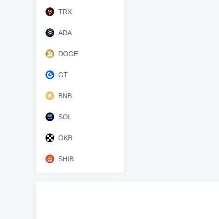
TRX
ADA
DOGE
GT
BNB
SOL
OKB
SHIB