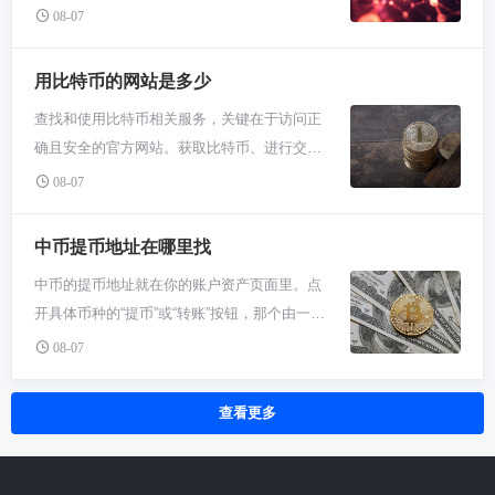
劲，突然有大笔资金异常进出，或者系统被黑
你只需要做一件事：打开任何一家主流加密货
现在公开ICO平台不好找了？早些年各种乱七
08-07
器一家独大。你在上面发布作品，更像是把你
客盯上了。项目方为了保住大家的资产，会马
币交易所（比如必安、欧易）或行情网站（比
八糟的网站都能搞众筹，结果骗子项目一堆，
的内容“注册”在一个全球共享的网络里，用
上关掉交易功能，先检查清楚再说。这种情况
如CoinMarketCap），查看最新的BTC/USDT
卷钱跑路的太多。后来全球监管收紧，很多国
用比特币的网站是多少
LBC代币来标注价格或设置成免费。这给了创
其实是负责任的体现，总比出了问题跑路强
或BTC/CNY报价，然后用这个价格乘以17，就
家明确叫停未经许可的公开ICO。所以你现在
作者极大的自主权，粉丝也用LBC直接支持
吧？你作为用户，这时候别乱点不明链接，也
查找和使用比特币相关服务，关键在于访问正
能立刻得到总价值。举个例子，如果当前一个
满网络搜，那些老古董平台要么关了，要么就
你，过程简单直接，没有中间商抽成。 那LBC
别听信小道消息，一切以官方公告为准。保持
确且安全的官方网站。获取比特币、进行交易
比特币是5万美元，那么17个比特币就是85万
不对普通用户开放。别费劲去找那些了，坑比
代币具体怎么用呢？对你来说，如果你是内容
点耐心，安全比什么都重要。 说到底，在币圈
或查询链上信息，都有对应的核心网站。例
美元。别猜，直接去查实时牌价，这是最准
08-07
机会多。现在正规军主要分两大派：一个是中
消费者，想看某个付费电子书或独家视频，你
混就得适应这种突发状况。项目暂停交易不是
如，购买比特币可通过合规交易所官网如
的。 比特币这玩意儿没个固定价格，它就像股
心化交易所自家的发射台，另一个是去中心化
就得花点LBC去解锁。如果你是创作者，你发
世界末日，关键是你的应对方法对不对。别把
Coinbase、Binance或欧易ok交易所；查看实
票似的，24小时在全球各个交易所里不停交
中币提币地址在哪里找
的启动平台。 先说交易所的Launchpad，比如
布内容时需要抵押一小部分LBC，这算是网络
所有鸡蛋放一个篮子里，平时多了解一下项目
时价格与资讯常用CoinMarketCap；进行链上
易，价格随时浮动。可能你刷个短视频的功
必安、ok交易所、Bybit这些大交易所都有。这
的“存储押金”，确保你认真玩。更有意思的
中币的提币地址就在你的账户资产页面里。点
背景，看看团队靠不靠谱。真遇到了就按流程
转账则需使用你个人比特币钱包的应用界面或
夫，价格就变了好几十美金。所以“17个比特币
就像大商场里的品牌专卖店，项目上线前交易
是，你可以给自己的视频设置观看价格，收入
开具体币种的“提币”或“转账”按钮，那个由一长
来：查公告、转资产、等通知。圈子就是这
网页。绝对不要轻信来路不明的链接，所有重
多少钱”这种问题，真没法给个固定数。你得习
所已经帮你看过合同、查过团队背景，不是随
直接进你钱包。平台还有个类似算法推荐的机
串数字和字母组成的字符串就是你的专属提币
样，波动大、变数多，保持冷静才能拿得住、
要操作都应通过手动输入或可靠渠道核实的网
08-07
惯用实时行情来看，而且不同交易所之间价格
便什么阿猫阿狗都能上。你只需要在交易所有
制，但你花钱用LBC去“推广”自己的内容，让
地址。千万别填错，否则资产可能永久丢失。
走得远。多看看老玩家的经验，自己慢慢就摸
址进入。 想买比特币？你得找加密货币交易
可能还有细微差别，一般大家会看几个大平台
账户，持有他们家的平台币（比如BNB）就能
它更容易被看到，这比看平台脸色的推荐算法
找提币地址，第一步就是登录中币账户。进去
出门道了。
所。这就像股票市场的券商平台。全球常用的
的均价。别觉得麻烦，玩币圈第一课就是学会
查看更多
参与抽签或投入。对新手来说，这是最省心、
要可控得多。 说到投资或参与，你得明白LBC
以后，别在首页瞎逛，直接找到“资产”或者“钱
有Binance、Coinbase，国内用户可能更熟悉
看实时价格，这比啥都重要。 那具体怎么算
门槛相对低的路子，起码项目跑路的概率小很
的价值和风险。它的价格完全由市场供需决
包”这个大类，点进去。里面会列出你持有的所
欧易ok交易所。你直接浏览器搜这些名字，认
呢？超级简单。你先找个靠谱的行情网站，
多，操作界面也友好。 另一条路是去中心化启
定，跟平台的使用热度直接相关。用的人多，
有币种，像BTC、ETH这些。看到你想提的那
准带“官方”认证的链接点进去就行。在这些网