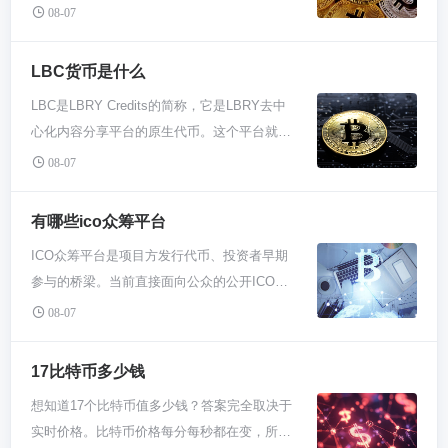
应对突发的合规审查或规避法律风险，主动或
08-07
被动暂停交易；也可能是平台监测到异常波动
或安全隐患，紧急刹车保护用户资产。别慌，
LBC货币是什么
第一时间去该项目官网、社交媒体查看公告，
LBC是LBRY Credits的简称，它是LBRY去中
这是获取真实进展的唯一可靠渠道。同时，把
心化内容分享平台的原生代币。这个平台就像
资产从交易钱包转移到个人冷钱包，确保资产
去中心化的YouTube或喜马拉雅，创作者可以
控制权在手，再耐心等待官方后续通知。 遇到
08-07
自由发布视频、音频、电子书等内容，而LBC
BCX不让交易，先别自己吓自己。这圈子项目
就是驱动整个生态运转的“燃料”。你用它来打
暂停交易挺常见的，很多时候是平台为了应付
有哪些ico众筹平台
赏创作者、购买内容或支付发布费用。项目核
突如其来的政策审查。各国对数字货币的监管
ICO众筹平台是项目方发行代币、投资者早期
心是挑战传统中心化内容平台的垄断，把控制
说变就变，要是项目方感觉风头不对，立马暂
参与的桥梁。当前直接面向公众的公开ICO平
权还给用户。它不依赖任何中心公司运营，代
停交易是最稳的操作，免得惹上麻烦。这时候
台已大幅减少，受监管的安全代币发行
码和规则开源透明。 咱们聊聊LBRY这个平台
08-07
你去吵去骂没啥用，不如打开他们的官网或者
（STO）平台和去中心化启动板成为主流。对
本身。你可以把它想象成一个基于区块链的“内
推特看看，一般都会发详细说明。你手里的币
于新手，核心选择是合规的CEX
容集市”。传统的视频网站，你的账号、作品和
17比特币多少钱
要是还在交易所放着，赶紧提到自己钱包里更
Launchpad（如必安Launchpad）和去中心化
收益都捏在运营公司手里，他们说封就封。
踏实，等风头过了再看情况。 另外一个常见原
想知道17个比特币值多少钱？答案完全取决于
的IDO平台（如DAOMaker、Polkastarter），
LBRY不一样，它用区块链技术把内容存储和
因是平台自己发现问题了。比如交易数据不对
实时价格。比特币价格每分每秒都在变，所以
它们提供审核过的项目，降低诈骗风险。 为啥
分发的信息记录在公开账本上，没有中央服务