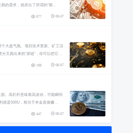
有钱押在一个项目上，更别借钱来投。
前交易的需求，就弄出了所谓的“期
过你得知道，这个价可不是官方定的股票
08-07
877
卖双方怎么较劲。Filecoin主网
真正要关心的是你交易那一刻市场的实
别光听别人说“发行价多少”，更重要的
个数字看。 总而言之，在币圈玩，尤
于整个大盘气氛、项目技术更新、矿工活
理解整个项目的价值和风险，这才是保
分叉跑出来的“原链”，你可以把它看
开发进度、矿工支持度怎么样。新手看
08-07
188
哗哗进来，它也能跟着涨；但要是碰上大
情别老想着马上暴富，多看看新闻，了
让你心跳加速。千万别把所有家当都压
多了，控制好仓位，别跟着市场情绪瞎
止损。高杠杆意味着高波动，可能瞬间
利就是500U，相当于本金直接赚
数，新手先拿小钱试试水。 玩的时候
08-07
447
价给你显示出来，你得把它当成命根子
点余地。 想活得久点，一定要设止