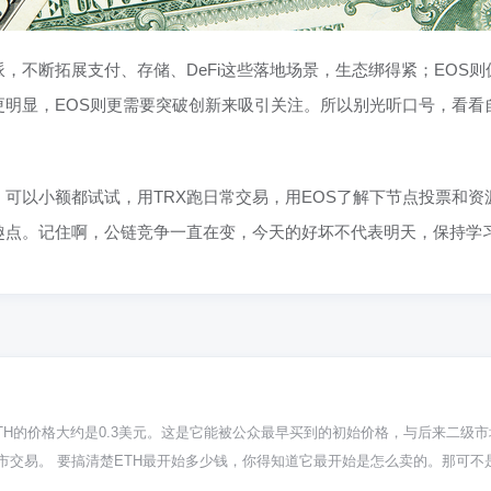
派，不断拓展支付、存储、DeFi这些落地场景，生态绑得紧；EOS
更明显，EOS则更需要突破创新来吸引关注。所以别光听口号，看
可以小额都试试，用TRX跑日常交易，用EOS了解下节点投票和
趣点。记住啊，公链竞争一直在变，今天的好坏不代表明天，保持学
个ETH的价格大约是0.3美元。这是它能被公众最早买到的初始价格，与后来二
市交易。 要搞清楚ETH最开始多少钱，你得知道它最开始是怎么卖的。那可
天。那会儿你用比特币去买ETH，大约1个比特币能换到2000个ETH。按当时