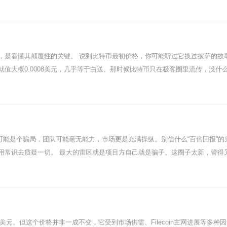
格，你可以理解为出厂价。 这个三毛钱的门槛价，对于后来涨到几千美金一个的
来说太陌生了，风险极大。所以早期敢掏钱支持的，都是些真正懂技术、信这
。 ETH上了交易所之后，价格那就是市场说了算了，跟最初的0.3美元就没直
指的就是众筹价。了解这个不光是为了知道历史，更是让你明白，任何巨额涨幅
点，是看懂其颠覆性的关键。 说到比特币最初价格，你可能听过它换过披萨的故事。
值大概0.0008美元，几乎等于白送。那时候比特币只在极客圈里流传，没什
啥最初能这么便宜？因为当时这东西太新、太虚了，没人知道它以后能当钱用。
始人中本聪自己都没想到它能发展成金融资产。那时候持有比特币的人，大多
背后，其实是越来越多人开始接受比特币“数字黄金”的概念，觉得它总量有限
从无到有的东西，共识建立起来，价格就可能发生奇迹。当然了，风险也一直
可能是个骗局，团队可能毫无能力，市场更是充满操纵。别信什么“百倍回报”
用常识去质疑一切。 最大的雷区就是项目方自己就是骗子。这圈子太新，管得
么产品，就想趁着热度从你口袋里掏钱。等钱凑够了，团队直接消失，官网、社
 就算团队不是骗子，他们也可能压根没能力把承诺的东西做出来。白皮书画的那
很多团队就是几个程序员脑子一热凑起来的，经验、资源全都没有。最后项目
场被巨鲸和庄家玩得团团转，你一个小散户就是炮灰。项目上线后，价格很容易
刻砸盘套现，价格瞬间崩掉，把你套在山顶上。流动性还差得要命，你想割肉
13.15美元。但这个价格并非一成不变，它受到市场供需、Filecoin主网进展等