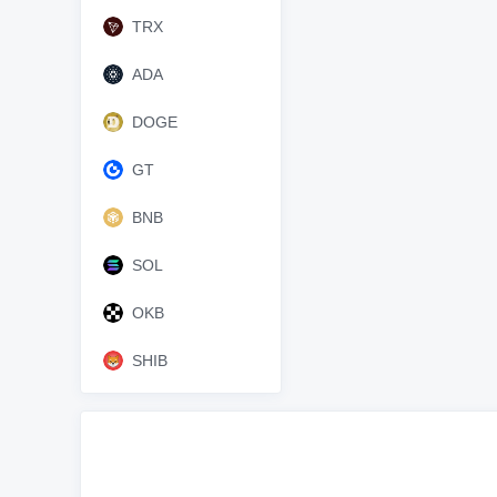
TRX
ADA
DOGE
GT
BNB
SOL
OKB
SHIB