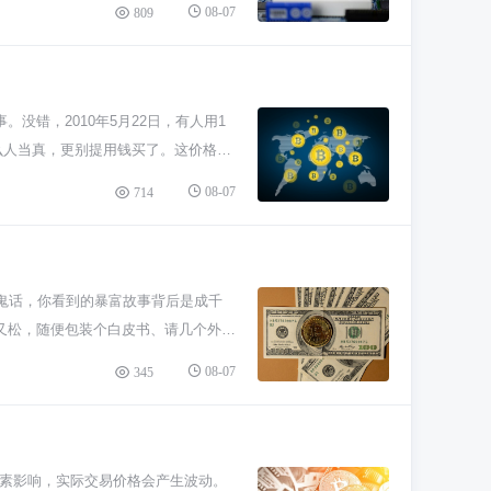
08-07
809
ETH来说，简直像做梦一样。但当时
个理念的极客和冒险家。他们用比特币
接关系了。刚上线那会儿，价格也在几美
的背后，最初都源自一个不起眼甚至充
没错，2010年5月22日，有人用1
么人当真，更别提用钱买了。这价格说
电脑挖矿也很简单，普通人根本没意识
08-07
714
就是觉得这技术思想挺酷，压根不是为
能抗通胀。早期那种白送价，一去不复
跟着，别光看贼吃肉不见贼挨打。
的鬼话，你看到的暴富故事背后是成千
又松，随便包装个白皮书、请几个外国
群一夜全关，你这钱找谁要去？这种纯
08-07
345
个大饼，什么颠覆金融、改变世界，听
要么迟迟落不了地，要么做出来个没人
被操纵。庄家手里捏着大量低成本甚至
都跑不掉。你以为在抄底，其实只是在
多种因素影响，实际交易价格会产生波动。