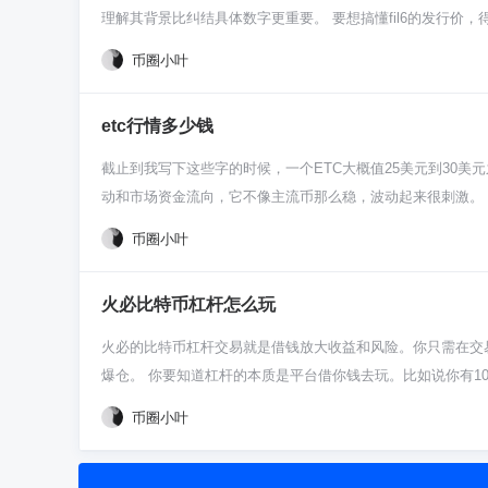
接盘。 别光听别人喊单，自己动动手，花点笨功夫。去看看
理解其背景比纠结具体数字更重要。 要想搞懂fil6的发行价，
你得假设投出去的钱已经没了，这样你才能冷静判断。这个市
货”fil6。这个6代表它需要在主网上线后分6个月线性解锁
币圈小叶
发行价，更像是市场早期参与者的一个成本参考。 等你真去交易所
跳票、项目新闻、比特币大盘涨跌，甚至是大佬的一条推特，
etc行情多少钱
时报价。 对于新手，这其实是个很好的观察案例。通过fil
是理解背后的机制——为啥会有期货？解锁规则对卖家心理有
截止到我写下这些字的时候，一个ETC大概值25美元到30
其是这些带复杂规则的资产，自己多做功课永远是第一位的。
动和市场资金流向，它不像主流币那么稳，波动起来很刺激。 
护你本金并可能赚到钱的正道。
作以太坊的“老版本”，坚持代码即法律那套。所以它的价格
币圈小叶
ETC价格，别光看数字，要先搞清楚它背后那点坚持和故事。
盘拉胯，它跌得也可能更猛。另一方面，它自己有啥技术升级
火必比特币杠杆怎么玩
解一下它社区在干嘛，比光盯着K线图瞎猜强。 对于刚进场的
上，拿点闲钱玩玩，体验一下市场水温就挺好。真想玩，就去
火必的比特币杠杆交易就是借钱放大收益和风险。你只需在交
跑才算入门。
爆仓。 你要知道杠杆的本质是平台借你钱去玩。比如说你有100
50%。但反过来跌10%，你的亏损也是500U，本金瞬间
币圈小叶
最关键就是看强平价格。这个价是平台给你划的生死线，市场
一样盯着。做多的时候，强平价比你的开仓价低很多；做空则