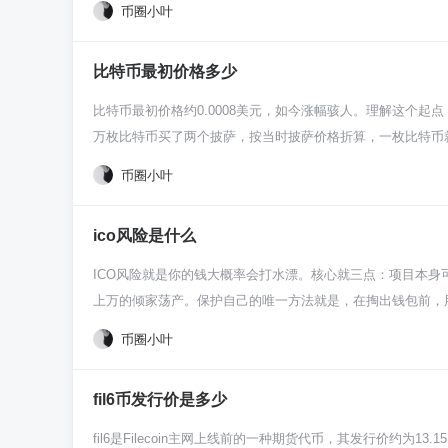
币圈小叶
概0.3美元，或者差不多两块钱人民币。这个就是最源头的价
可不是什么稳赚的买卖，区块链和智能合约这概念对大多数人
比特币最初价格多少
换了一堆当时看来是“空气”的ETH，这需要极大的眼光和勇气
元徘徊，波动得很。所以咱们现在常说的“最初价格”，严格
比特币最初价格约0.0008美元，如今涨幅骇人。理解这个起
满质疑的开始，风险与机遇从一开始就是并存的。
万枚比特币买了两个披萨，按当时披萨价格折算，一枚比特币就
白了就是社区内部自己定的，没啥市场供需，纯属好玩。 为
币圈小叶
到它的价值。你可以把它理解为一种实验性质的数字玩具，创
赚钱。 从几乎零价到今天这个数，这个过程太疯狂了。这暴涨
ico风险是什么
返了。了解这段历史，你就明白币圈波动为啥这么猛——一个
ICO风险就是你的钱大概率会打水漂。核心就三点：项目本身
上万的倾家荡产。保护自己的唯一方法就是，在掏出钱包前，
面孔站台，一个“革命性”项目就出炉了。他们根本不想做什
币圈小叶
粹的骗局在ICO里多得是，你冲进去就是给人家送年终奖。
着热血沸腾，但实现起来需要极强的技术、资金和运营能力。
fil6币发行价是多少
用的废品，那你买的代币就跟游戏币没区别，一分不值。 市
零成本的代币，先拉盘吸引你眼红跟风，等你一进场，他们立
fil6是Filecoin主网上线前的一种期货代币，其发行价约为