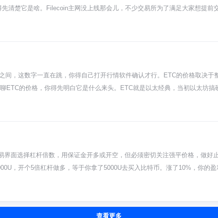
团队背景是不是真的，项目代码有没有在更新，社群讨论的质量怎么样。别把所
得先清楚它是啥。Filecoin主网没上线那会儿，不少交易所为了满足大家想提
场里，活得久比赚得快重要一万倍。
。当时市场热度很高，所以早期社区和机构参与的价格大概就在13美元附近。不
看，会发现fil6的交易价可能完全不是这个数。币圈价格变动比翻书还快，全看买
都可能让价格坐过山车。所以别把那个发行价当圣旨，它就是个历史参考点。
6你可以看到，币圈很多资产的价格形成非常复杂，特别是这些有解锁周期的期货。
啥影响？把这些搞明白了，以后遇到类似项目你就能心里有数，而不是只盯着一
美元之间，这数字一直在跳，你得自己打开行情软件确认才行。ETC的价格取决
市场情绪和规则细节往往比一个孤零零的价格数字更重要。把目光放长远点，
聊ETC的价格，你得先明白它是什么来头。ETC就是以太经典，当初以太坊搞硬
驱动，除了跟着大饼比特币的节奏走，更多看它自己生态搞没搞出新东西，比如
 那ETC这价格到底咋变的？跟过山车似的。一方面整个币圈要是牛市，资金
、合作消息，或者挖矿难度调整，都会让价格抖一抖。对新手来说，看ETC行
朋友，想碰ETC可得留神。它的波动性比很多主流币都大，可能一天之内就能
大点的交易所，资产安全永远是第一位。记住，在币圈，活得久比赚得快重要
易界面选择杠杆倍数，用保证金开多或开空，但必须密切关注强平价格，做好
0U，开个5倍杠杆做多，等于你拿了5000U去买入比特币。涨了10%，你的盈
少一半。这玩意儿就是个放大镜，开心和难受都给你加倍，所以别一上来就整太高倍
价格一碰到它，你的仓位就自动没了，保证金全没。开仓之后系统会算好这个
相反。市场要是剧烈波动，可能分分钟就把你扫出去了，所以千万别满仓干，留
查看更多