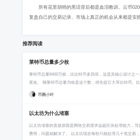
所有花里胡哨的黑话背后都是血泪教训。云币02
复盘自己的交易记录。市场上真正的机会从来都是安
推荐阅读
莱特币总量多少枚
莱特币总量8400万枚，比比特币多四倍，这是其核心设计
更改。 聊莱特币总量为啥是这个数，得先提它大哥比特币。比特
是比特币的四倍，没太多复杂理由，就是想让单枚币价看起来更
币圈小叶
律，谁都改不了，这点你得放心。 这8400万枚可不是一下
四年左右会“减半”，一开始奖励50个莱特币，现在已经是第
以太坊为什么堵塞
年左右，这8400万枚莱特币才会被彻底挖完。所以说，现在
值基础——稀缺性。你想想，要是这东西跟游戏币似的无限增
以太坊堵塞的直接原因是网络交易需求远超区块处理能力，导致
到底咋走，还得看市场认不认可、大家用不用它。对新手来说，
费用，问题就解决了。 以太坊现在每秒只能处理几十笔交易
莱特币全部挖完那天，矿工就没新区块奖励可拿了。那他们还