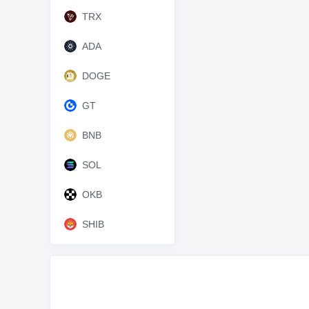
TRX
ADA
DOGE
GT
BNB
SOL
OKB
SHIB