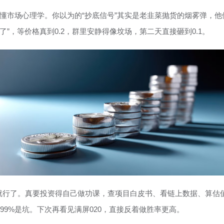
搞懂市场心理学。你以为的“抄底信号”其实是老韭菜抛货的烟雾弹，
就完了”，等价格真到0.2，群里安静得像坟场，第二天直接砸到0.1。
就行了。真要投资得自己做功课，查项目白皮书、看链上数据、算估
99%是坑。下次再看见满屏020，直接反着做胜率更高。