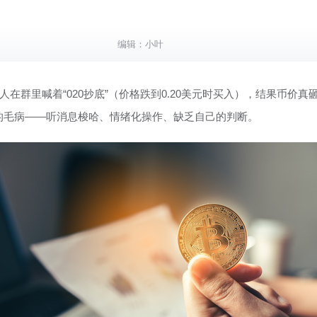
编辑：
小叶
在群里喊着“020抄底”（价格跌到0.20美元时买入），结果币价真
的毛病——听消息梭哈、情绪化操作、缺乏自己的判断。