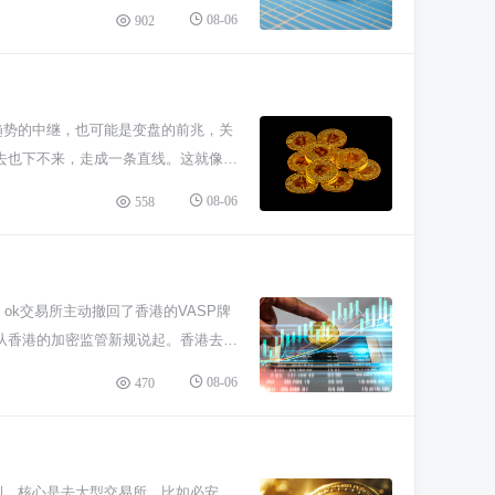
一旦行情波动大或者有热门NFT发售，
08-06
902
知道这个机制存在就行，它让莱特币成
堆交易打包成一个小包裹，最后在以太坊主
，主路自然就不堵了。 以太坊自己也
，每条车道都可以并行处理交易，那吞
靠 Layer2 救急，长期靠底层升
趋势的中继，也可能是变盘的前兆，关
去也下不来，走成一条直线。这就像拔
一看横盘就着急，觉得没行情，其实这
08-06
558
太猛或者跌得太凶，大家需要喘口气歇
是市场自己没方向了，大家都懵懵的，
下突破，或者继续横着。要是横盘之后
光。所以横盘的时候别光看着，得提前
k交易所主动撤回了香港的VASP牌
究，看看图表上的支撑位压力位在哪
从香港的加密监管新规说起。香港去年
了再说。记住，横盘是市场的常态之
细，特别是只许专业投资者玩，不让普
08-06
470
说他们不行，更像是“哎，你这球场
该交易交易，资产安全得很。这次调整
就是公司根据不同地方的规矩调整策
规是头等大事。与其硬挤进一个限制多
到。核心是去大型交易所，比如必安