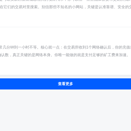
在优化自己的全球布局，把子弹用在刀刃上。对其他交易所也是个信号，以后想
这类平台，在它们的交易对里搜索。别信那些不知名的小网站，关键是认准靠谱、安全
略灵活的，用着才长久放心。
不常见。它可能指的是一些借着雄安新区政策或建设热点来宣传的项目发行的代
字就冲。你得先弄明白这项目到底干啥的，背后团队是谁，有没有实际技术或
个全球头部交易所。你下个必安或欧易的App，注册完成身份验证，把钱充值进
拼音，看看有没有对应的交易对。要是这些大所都找不到，那这币的流动性可能
要的：安全永远是第一位。别去网上搜个链接就点，小心假网站骗光你的币。一
通常几分钟到一小时不等。核心就一点：在交易所收到1个网络确认后，你的充
暴富，更可能一夜归零。你投进去的钱，必须是亏光了也不影响生活的闲钱。
确认数，真正关键的是网络本身。你唯一能做的就是支付足够的矿工费来加速。
择大型可靠交易所 → 完成注册认证 → 用USDT寻找交易对购买。整个过程
区块链上发起一笔转账，然后全球的矿工节点来打包确认这笔交易。这个等待打
帮你避开很多雷。记住，你的钱你做主，但前提是你得真的搞清楚自己在干嘛
但要是遇上NFT发售或者行情剧烈波动这种网络拥堵的大场面，那等上半个小时
就算一次确认。交易所为了绝对防篡改，通常会要求多个确认（比如12个或以
查看更多
的账户里显示余额，允许你买卖了。所以你看到账户有钱了但还不能提，别慌，那
矿工费）。在钱包发起转账时，别直接用默认的“慢速”选项。现在钱包一般都有“
就像高峰期打车，加个小费更容易叫到车。千万别为了省那点点手续费选最低档
并且核对好几遍地址和网络（比如ERC20）。别往智能合约地址乱转，也别选
，先去区块链浏览器查查转账状态，比干等着刷新交易所页面靠谱多了。