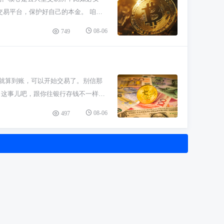
在全球玩，得一个个市场琢磨透，不能
的交易平台，保护好自己的本金。 咱们
币。这类项目风险可不小，很多可能是
08-06
749
应用支撑。别光看名字唬人就掏钱，那
去（一般是买USDT这种稳定币），
极差，或者根本就是野鸡项目，我劝你
定认准交易所的官方网址。还有，投资
值就算到账，可以开始交易了。别信那
千万别借钱、贷款来玩这个，那就是赌
 这事儿吧，跟你往银行存钱不一样。
里，保持怀疑和学习的心态比啥都强。币
包确认的过程，就是你充值的核心时
08-06
497
。
甚至更久也不稀奇。 那交易所页面显
上）才让你提现。但为了让你快速交
是交易所在进行后续安全确认，跟你
快速”甚至“自定义”模式，你稍微多花
，卡在那边半天不到账，耽误行情才是
错了网络（比如把ETH转到波场链