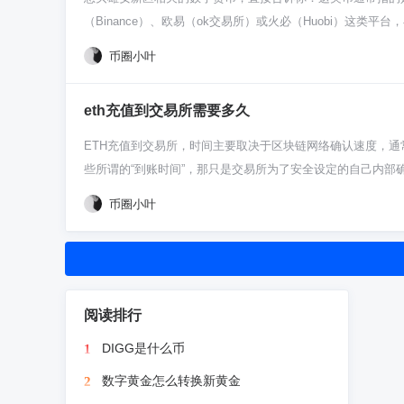
的市场，不如集中资源服务好更广阔的用户。ok交易所这是
（Binance）、欧易（ok交易所）或火必（Huobi）
一刀切。对咱们用户来说，挑交易所就得挑这种重视合规、策
先理清楚一个事，“雄安新区的币”这说法在正经币圈里其实
币圈小叶
蹭热度的山寨币。所以你在买之前，脑子得清醒点，别一听名
跟扔水里听响差不多。 具体去哪买呢？最靠谱的地方还是那几
eth充值到交易所需要多久
然后在交易区的搜索框里，尝试搜一下“雄安”相关的英文或
直接放弃，别费那个劲了。 对新手上路，我得唠叨几句最重
ETH充值到交易所，时间主要取决于区块链网络确认速度，
这种概念币风险极高，价格波动能把你心脏吓出来，可能一夜
些所谓的“到账时间”，那只是交易所为了安全设定的自己内部
博，不是投资了。 总的来说，流程就是：确认项目信息 → 选
ETH充值可不是点个按钮钱就“飞”过去了。它本质上是你在
币圈小叶
圈机会多，坑更多，每一步都多查查资料，多问问老韭菜，能
间。网络要是空闲，矿工费给得够，可能两三分钟就搞定了。
示的“确认中”是啥意思呢？简单说，区块链上出一个新区块，
易，绝大多数交易所在收到1-2个网络确认后，就会先在你
充值成功无关。 所以怎么搞能快一点？重点就是调高Gas费（
点零头ETH作为Gas，矿工就更愿意优先打包你的交易。这
阅读排行
真亏。 另外得长个心眼，只复制交易所给你的唯一充值地址，
DIGG是什么币
1
上），那样你的币可就真找不回来了，神仙也救不了。充值前
数字黄金怎么转换新黄金
2