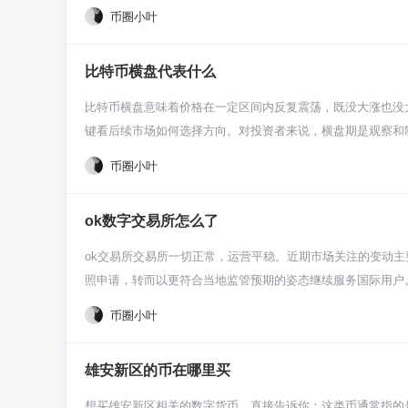
个，大家挤在一起只能慢慢等。谁出的 gas 费高，矿工或
币圈小叶
式，理论上只要链上有足够的交易需求，大家愿意付手续费，
网络马上就会堵得水泄不通。 那怎么解决呢？最主流的方法就是用 L
了一个真正有始有终、能自我维持的经济系统。
网上只提交一次结算，这瞬间就能把处理速度提上去，费用也
比特币横盘代表什么
在努力升级，这就是以太坊 2.0。它要从原来的工作量证明
吐量不就上来了吗？这个升级过程虽然漫长，但确实是长远解决拥
比特币横盘意味着价格在一定区间内反复震荡，既没大涨也没
级。作为用户，现在要省心省钱，直接去用各种 Layer2 
键看后续市场如何选择方向。对投资者来说，横盘期是观察和
河比赛两边僵持住了，谁也赢不了谁。这时候市场里看涨的和
币圈小叶
阶段挺重要的，你得看看它是在大涨大跌之后横盘，还是横了
歇，市场也得消化一下。也可能是都在等什么大消息，比如新
ok数字交易所怎么了
不知道接下来该往哪走。这时候交易量通常会变小，显得有点
放量冲破上面的压力位，那很可能要开始一波上涨。要是跌穿
ok交易所交易所一切正常，运营平稳。近期市场关注的变动主
想好对策，比如价格突破哪个位置你就跟，跌破哪个位置你就
照申请，转而以更符合当地监管预期的姿态继续服务国际用户
儿，检查一下自己的仓位是不是太冒险了。也别老想着去猜方
开始搞虚拟资产服务商发牌制度，等于给你发个“官方认证”。
币圈小叶
一，不用焦虑，把它当成下一次机会来临前的准备期就行。
通散户交易好多主流币。这规矩跟ok交易所想给全球所有用
规则只让穿特定球鞋踢，我脚型不合，那先不进场了，在别的场
雄安新区的币在哪里买
主要涉及的是香港地区的牌照，ok交易所在全球其他地方的
略，把精力更集中在能大展拳脚的国际市场。所以别慌，不是
想买雄安新区相关的数字货币，直接告诉你：这类币通常指的