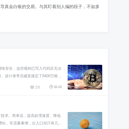
指导真金白银的交易。与其盯着别人编的段子，不如多
网络安全，这些规则已写入代码且无法
。设计者李启威直接定了8400万枚，
就像比特币的2100万一样，属于铁
08-06
231
护网络来获取新区块奖励。这个奖励每
导致通胀。算下来，大概要到2142
是个大事儿。它直接关系到莱特币的价
。当然啦，这只是理论上的优势，币价
片技术。简单说，提高处理速度、降低
真设计的，哪些可能就是瞎搞的。 等
费站，车流量暴增，出入口却只有几
来激励矿工了。这也是学比特币的模