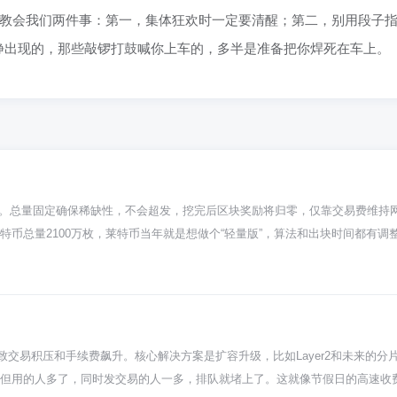
0教会我们两件事：第一，集体狂欢时一定要清醒；第二，别用段子
静出现的，那些敲锣打鼓喊你上车的，多半是准备把你焊死在车上。
之一。总量固定确保稀缺性，不会超发，挖完后区块奖励将归零，仅靠交易费维持
币总量2100万枚，莱特币当年就是想做个“轻量版”，算法和出块时间都有调整
“亲民”一点，流通起来感觉更轻松。这个数字从诞生那刻起就锁死在协议里了，
子变出来的，全靠挖矿慢慢产出。跟比特币一样，莱特币也靠矿工打包交易、维
好几次减半了，奖励越来越少。这么设计就是为了控制发行速度，防止一下子全出来
市面上流通的莱特币，绝大部分都是已经挖出来的。 总量固定这事儿，在币圈
发，那还值啥钱？正因为总量封顶，大家才愿意相信它长期可能保值甚至升值
交易积压和手续费飙升。核心解决方案是扩容升级，比如Layer2和未来的分
记住“总量固定”是理解很多主流数字货币的关键一步，能帮你分辨哪些币是认
，但用的人多了，同时发交易的人一多，排队就堵上了。这就像节假日的高速收
乐意干活吗？别担心，设计里早就想好了。到时候网络安全就全靠交易手续费