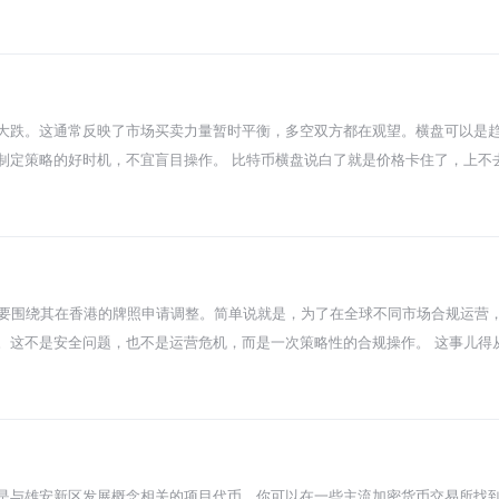
者验证节点就优先打包谁的交易，结果手续费就被卷得越来越高。所以你会发现，
整个系统就能一直转下去。不过那都是百八十年后的事情啦，现在咱们只需要
ayer2 扩容方案。比如 Arbitrum、Optimism 这些链，它们把一大
便宜太多了。你也可以理解成在高速旁边修了很多条平行的辅路，车流被分散了
转向权益证明，并且引入分片技术。分片相当于把一条大马路分成几十条小车道
堵的根本办法，到时候用户体验会大大改善。 总之，拥堵是成长中的烦恼。短期
大跌。这通常反映了市场买卖力量暂时平衡，多空双方都在观望。横盘可以是
应用就对了。整个生态都在忙着解决这个问题，未来速度会更快，费用也会更便宜。
制定策略的好时机，不宜盲目操作。 比特币横盘说白了就是价格卡住了，上不
看跌的人都挺犹豫，买的人和卖的人差不多，价格就定在那里磨叽。好多新手
很久，这意思可不一样。 为啥会出现横盘呢？原因多了去了。可能是之前涨得
的法规啊、大机构的动作啊，消息没出来之前谁都不想先动。还有一种情况就
冷清。 横盘之后会咋样？这事谁也说不死，但无非就三种结果：往上突破、往
了下面的支撑位，那下跌可能就来了。最磨人的就是一直横，把你的耐心都磨
要围绕其在香港的牌照申请调整。简单说就是，为了在全球不同市场合规运营，o
跑或者观望。 对咱们普通玩家来说，横盘期不是放假。你可以趁这时间好好研
。这不是安全问题，也不是运营危机，而是一次策略性的合规操作。 这事儿得
向，市场经常打脸。不如设好止损止盈，该干嘛干嘛去，等市场自己走出方向
好多交易所都冲去申请，ok交易所也去了。但后来发现，香港的牌照要求得很
户提供完整服务的路子不太一样。所以琢磨了一下，他们决定先不申请了。这不是
子照样踢”。 对你普通用户有啥影响呢？基本没影响！你该用APP用APP，
业务照旧跑得嘎嘎快。你的币还在自己钱包里，提现充值也没毛病。说白了，这
啥黑天鹅事件。 那为啥要这么干？其实挺聪明的。现在全球监管都在收紧，合
是与雄安新区发展概念相关的项目代币，你可以在一些主流加密货币交易所找