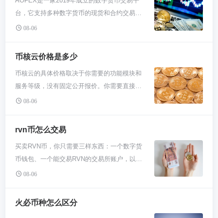
AOFEX是一家2019年成立的数字货币交易平
台，它支持多种数字货币的现货和合约交易。
这个平台以提供丰富的交易品种和“期权”等特
08-06
色产品而吸引用户。不过，对于新手来说，需
要知道它在部分国家或地区可能存在合规性争
币核云价格是多少
议，并非对所有用户开放。它的核心就是让你
币核云的具体价格取决于你需要的功能模块和
买卖各种加密货币，并进行一些高风险的衍生
服务等级，没有固定公开报价。你需要直接联
品投资。在决定使用前，务必做好功课。 说白
系他们的销售团队，根据你的业务规模和定制
了，AOFEX就是个炒币的地儿。你可以把它想
08-06
需求获取详细报价单。简单来说，就是“按需付
象成一个专门买卖比特币、以太坊这些数字货
费”，从几千到几十万美金一年都有可能。 想
币的“大集市”。在这个集市里，你能用钱买到
rvn币怎么交易
知道币核云价格，结果发现网上根本搜不到一
各种不同的加密货币，也能把手里的币卖掉换
买卖RVN币，你只需要三样东西：一个数字货
个明确数字，对吧？这感觉有点像你去4S店问
成钱。除了这种最基础的“现货”买卖，AOFEX
币钱包、一个能交易RVN的交易所账户，以及
一辆车多少钱，销售先问你打算怎么用、有什
还搞了不少花活儿，比如合约交易和期权。合
一些用来购买的USDT或BTC。核心流程就三
么配置要求，不会直接甩个底价。币核云也是
08-06
约交易就是你可以赌某个币未来是涨还是跌，
步：选个靠谱交易所注册充值，用USDT或
这么回事，它是个给交易所或项目方用的技术
用杠杆放大你的本金，赚得快亏得也快；期权
BTC兑换RVN，最后把买到的RVN提到你自己
方案，里面有现货、合约、流动性这些不同模
火必币种怎么区分
就更复杂一点，像是给未来某个时间点的币价
的私人钱包里保管。别把币一直放交易所，安
块。你要开个小菜摊还是要搞个大型超市，需
买个保险或者下个注。所以，这个网站主要服