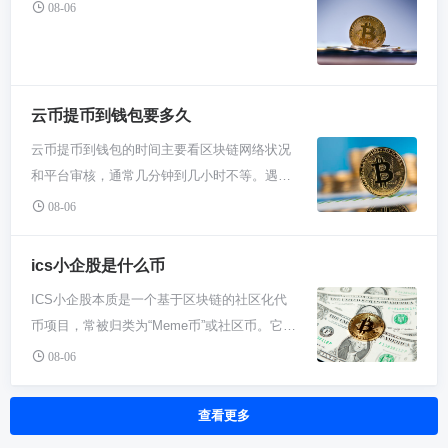
全第一。 你得先找个能交易RVN的地方，像必
08-06
要的“厨具”和“场地”规模完全不同，价格自然天
务的，是那些已经对币圈有了一些了解，想玩
安、Bybit这些大交易所都行。注册账号跟注册
差地别。所以第一步，就是去官网填个联系方
点更刺激的交易者。 为啥要单独提这个平台
个普通网站没啥区别，就是填邮箱、设密码、
式，让他们的销售和你聊。 通常他们会根据几
呢？因为它有些特点。一方面，它上线的交易
通过实名认证。搞定了之后，你得往交易所里
个关键东西来算钱。比如你的预计用户量和交
币种有时候比较“新”或者“小众”，有些在其他大
充点钱。最省事的法子是用法币买点USDT这
云币提币到钱包要多久
易流量，这决定了服务器和技术的投入成本。
平台买不到的币，这里可能会有。这对于想追
种稳定币，因为大部分交易所里，RVN都是跟
再比如你需不需要法币入金通道、要不要做合
云币提币到钱包的时间主要看区块链网络状况
逐一些新项目的人来说有点吸引力。但另一方
USDT或者BTC配对交易的。充好钱，你的准
约交易，这些高级功能都是单独算钱的模块。
和平台审核，通常几分钟到几小时不等。遇到
面，这种“上新”速度也意味着风险可能更高，
备工作就齐活了。 接下来就是下单买卖了。进
还可能包括一些定制开发，比如把你的品牌UI
网络拥堵或平台繁忙，偶尔可能需要更长时
因为一些小币种流动性差，价格容易被操控，
08-06
到交易所的交易页面，找到RVN/USDT这个交
完全嵌进去，这种个性化服务就更贵了。他们
间。关键是确认提币地址正确，耐心等待即
波动也巨剧烈。另外，AOFEX大力推的期权交
易对。你想现在就买，就用市价单，系统会按
一般会给你几个套餐选项，从基础版到全功能
可。 提币时间这事儿吧，真没法掐着表算死。
易，在圈内也算是个特色，但期权这东西理解
ics小企股是什么币
当下最好的价格帮你成交。要是你心里有个目
版，丰俭由人。 作为新手，你可能会觉得这不
云币这类平台处理提币请求一般挺快，他们那
起来有门槛，操作不当分分钟本金都能亏光，
标价位，那就用限价单，挂个单等着市场价碰
ICS小企股本质是一个基于区块链的社区化代
透明。但其实在To B的企业服务里这很常见，
边审核通过后，基本就算完事了。但钱不是直
绝对不是新手该碰的东西，老手也得掂量着
到你的价格再买。买的时候稍微看一眼深度
币项目，常被归类为“Meme币”或社区币。它并
尤其是技术服务。直接问价格不如先想清楚自
接从他们口袋飞到你钱包的，得走上那么一
来。 最重要的事来了：安全问题。投资数字货
图，避开那种没啥人买卖、价格波动太猛的时
非像BTC或ETH那样的主流加密货币，其价值
己到底要做什么。你如果只是了解，可以要个
段“区块链高速路”。这条路时不时会堵车，特
币，平台靠不靠谱是天大的事。AOFEX在国际
08-06
刻。成交后，RVN币就会出现在你的交易所账
核心在于特定社区的共识与赋能生态，价格波
基础版报价感受一下；真想启动项目，那就得
别是像比特币、以太坊这些热门链，用的人一
上运营，但它具体受哪里监管、牌照是否齐
户里。 最重要的一步来了：别偷懒，把你的
动大且依赖社区运营热度。对于新手而言，理
准备和销售详细沟通你的商业计划了。记住，
多，排队确认的交易就挤成堆，你的提币就得
全，这些信息对于普通用户来说可能并不透
查看更多
RVN从交易所提走！在交易所账户里找到“提
解其高风险、强社区驱动的特性是关键。 很多
除了产品本身的价格，后续的技术维护、升级
跟着排队，这时候等上个把钟头甚至更久都不
明。历史上，币圈出现过不少小平台跑路或者