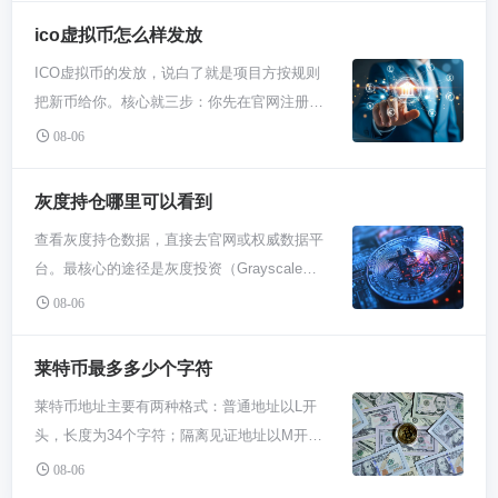
具体怎么操作呢？装个像MetaMask这样的插
国外比较靠谱的比特币网站不少，像
同，而且巨危险。炒币需要的是清醒的头脑和
ico虚拟币怎么样发放
件钱包，别急着创建新钱包，仔细找找“导入账
Coinbase、Binance（必安）这种，全球用户
冷静的判断，药物只会扰乱你的神经，让你做
户”这个按钮。点进去，会看到一个输入框，把
ICO虚拟币的发放，说白了就是项目方按规则
多，操作也方便。你第一步就是打开它们的官
出冲动的傻决定，比如全仓杀进一个空气币。
你那串明文私钥原封不动地贴进去，确认后就
把新币给你。核心就三步：你先在官网注册，
网或者下载App，找到注册按钮，一般用邮箱
结果呢？不是爆仓就是被割，回头身体也垮
能看到对应的账户和资产了。手机钱包也类
把支持的钱包地址填好；然后按要求支付
或者手机号就能开搞。填个用户名，设个强密
08-06
了。币圈确实有让人肾上腺素飙升的时刻，但
似，TokenPocket、imToken这些老牌钱包
ETH、USDT这类指定代币参与认购；结束
码，别忘了勾选同意那些服务条款，虽然没几
那得是你研究明白一个项目，或者踩准了节奏
的“添加资产”或“导入钱包”菜单里，通常也藏
后，项目方会直接把新币打到你的钱包，或者
个人细看，但流程得走。提交之后，检查下邮
灰度持仓哪里可以看到
赚钱的时候，这种正儿八经的成就感，跟药物
着“私钥导入”的入口。记住，整个操作过程最
让你在官网申领。记得全程只用官网和可靠钱
箱，点开验证链接，账号就算初步激活了，整
半毛钱关系都没有。 那真正的“兴奋剂”是啥？
好在没联网的设备上预备好，减少被窥屏的风
查看灰度持仓数据，直接去官网或权威数据平
包，任何私聊要你转账的都是骗子。 你得先搞
个过程跟注册个普通网站没啥两样，别想得太
是知识啊兄弟！你得去搞懂比特币到底是啥玩
险。 安全这事我得再叨叨两句。只要你用了明
台。最核心的途径是灰度投资（Grayscale
清楚项目方定的发放规矩。每个ICO玩法不一
复杂。 账号有了，但想买卖比特币或者提现，
意儿，区块链怎么运作的，为啥有人说它有价
文私钥导入，就等于把家门钥匙直接暴露了。
Investments）的官方网站，其“产品”页面详细
样，有的按比例发，有的分批解锁，白皮书里
08-06
基本上都得过KYC这一关。也就是身份认证，
值。这个过程就像打游戏升级，你每弄懂一个
所以能不用这方式就别用，助记词备份才是正
列出了旗下各信托基金的持仓总量和资产规
都会写明白。先注册项目官网账号，把自己常
传一下身份证或者护照的照片，有时候还要自
概念，比如私钥、DeFi、减半，就像解锁了一
道。如果非用不可，一定要确保你贴私钥的那
模。此外，像CoinGecko、非小号等大型加密
用的加密货币钱包地址，比如MetaMask这
莱特币最多多少个字符
拍一下。这不是网站找你麻烦，主要是为了防
个新技能包，心里那叫一个踏实和敞亮。这种
台设备干净，没病毒，周围也没人偷看。导入
货币数据网站也提供实时或每日更新的灰度信
种，准确绑定上去。这步千万仔细，地址填错
洗钱和诈骗，全球正规平台都这样。按要求把
通过学习积累来的认知，才是你面对市场涨跌
莱特币地址主要有两种格式：普通地址以L开
成功后，尽快把资产转移到全新的、由助记词
托持仓数据汇总，方便你快速查阅。 灰度投资
币就再也找不回来了。很多项目会要求你用
资料拍清楚点，提交后等审核，快的话几小
不慌的底气。比任何外界的化学刺激都管用，
头，长度为34个字符；隔离见证地址以M开
生成的钱包里，那个明文私钥的旧账户就别再
自己家的官网就是最一手的信息源。你直接搜
ETH或者稳定币来支付认购，所以钱包里得提
时，慢点可能一两天。过了这关，你的账号功
而且这本事谁也偷不走。 说到底，在币圈活下
头，长度为39个字符。记住这两个标准长度就
留大额资产了，把它当作一个临时过渡的中转
Grayscale Investment 进他们官网，找
08-06
前准备好这些。 到了认购时间，按官网提示操
能就全开了，充钱、交易都行，这才是完整的
去并且玩得转，靠的是策略和心态管理。设定
行，多一个或少一个字符的地址都是无效的。
站，用完最好就废弃掉。