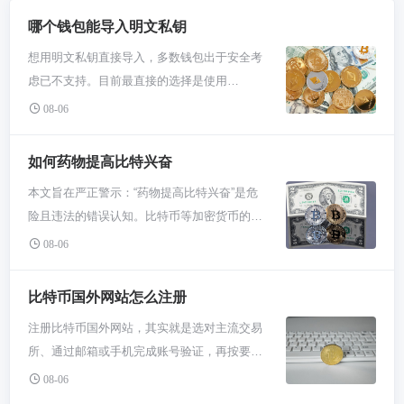
哪个钱包能导入明文私钥
想用明文私钥直接导入，多数钱包出于安全考
虑已不支持。目前最直接的选择是使用
MetaMask等浏览器插件钱包的“导入账户”功
08-06
能，或像TokenPocket这类支持“私钥导入”的移
动端钱包。核心操作是在创建或添加账户时，
如何药物提高比特兴奋
找到“导入私钥”选项并粘贴，但务必在绝对安
本文旨在严正警示：“药物提高比特兴奋”是危
全的离线环境下进行。 明文私钥就是一长串由
险且违法的错误认知。比特币等加密货币的价
字母数字组成的字符，它是你资产的最高权限
值波动源于市场、技术与共识，与任何药物刺
钥匙。以前很多钱包都允许直接粘贴导入，但
08-06
激无关。追求所谓“药物兴奋”不仅有害身心健
现在大家安全意识强了，这么干的风险太大，
康，更可能让你卷入诈骗或法律风险。真正
万一你电脑有木马，私钥一粘贴就可能被瞬间
比特币国外网站怎么注册
的“兴奋点”应来自理性学习市场知识、理解区
盗走。所以现在不少钱包都改用助记词来导
注册比特币国外网站，其实就是选对主流交易
块链技术与合理规划投资，任何寻求捷径的非
入，那东西相对安全点。但你还是能找到一些
所、通过邮箱或手机完成账号验证，再按要求
法手段都只会通向损失与毁灭。 哥们儿，咱得
支持直接导入私钥的，尤其在需要快速恢复单
完成身份认证（KYC）即可。整个过程简单直
把话彻底说透。你听说的那种靠药物来“提升状
08-06
个账户而非整套助记词时，这功能还挺关键。
接，核心是准备好身份材料和注意账户安全。
态”、更好地炒币赚钱的路子，百分百是条死胡