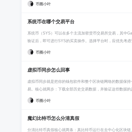
挺清晰的。你得先找个正经交易所，别去那些乱七八糟的网站。像是
币圈小叶
填邮箱、设密码。不过接下来一步很关键，就是身份验证。你
和诈骗，保护你自己钱的安全。通常审核需要几个小时到一两
系统币在哪个交易平台
有的还能在便利店用现金充值，比如在Lawson或Famil
你想买的金额或者想买多少比特币，市价单或者限价单看你自
系统币（SYS）可以在多个主流加密货币交易所交易，其中Gate
额尝试，熟悉整个流程。 买是买到了，但别以为就完事了。
验证后，即可进行SYS的买卖操作。选择平台时，应优先考
人钱包里。硬件钱包像Ledger，或者手机上的软件钱包都
的。系统币本身是个老牌项目，主打的是区块链底层技术，比
币圈小叶
用笔抄下来保管好，丢了谁也帮不了你。平时多关注点日本的
自己的一批忠实开发者和社区。所以当你去买SYS的时候，你买的
些平台呢？很简单，安全又省心。新手刚进来最容易踩的坑就
虚拟币同步怎么回事
多，你买卖SYS的时候流动性也好，不会出现想卖却没人接
操作呢？你进了交易所，比如Gate.io，在交易对里搜“SYS
虚拟币同步就是把你的钱包软件和整个区块链网络的数据保持
了。第一次买别全仓梭哈，先小金额试试水，熟悉一下从买币
易。核心就两步：下载全部历史交易数据，并验证这些数据的
了买币只是第一步，管理资产更重要。如果你不打算频繁交易，最
成一场超大规模的“抄作业”。整个比特币或者以太坊网络，
币圈小叶
keys, not your coins”（不是你的私钥，币就
空本子。那你咋知道谁有多少钱，交易对不对呢？你得把从开
+核对”的过程，就是区块链的同步。你的钱包软件在后台拼
魔幻比特币怎么分清真假
才算完。 为啥会感觉同步慢得让人抓狂？主要是数据量太大
速要是普通水平，下载这么大个数据库就得花上好几天。而且
分清比特币真假核心就两条：真比特币运行在去中心化区块链