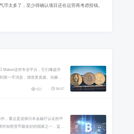
头空气币太多了，至少得确认项目还在运营再考虑投钱。
 Maker这些专业平台，它们像超市
拿到第一手消息，感觉更直接。但麻烦
官网玩，眼睛得放亮点，白皮书、团队
08-07
621
像“精品超市”，它们会上架一些自己审核过
平台审核也有漏网之鱼，你自己该做的
目要解决什么问题，团队是不是在认真
捷径，多学多看才是避免被割的最好办
操作，重点是选择日本金融厅认证的平
是全球对加密货币最友好的国家之一，监管