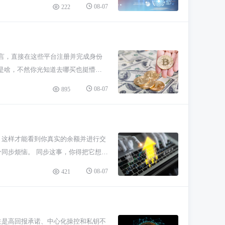
心。注册的时候就跟平常注册网站差不多，
08-07
222
账单。这事儿别嫌麻烦，是为了防洗钱
买币。日本交易所一般支持银行转账，
币了。操作就和在网上购物差不多，输入
个交易所的平台钱包里。新手建议先小
新手而言，直接在这些平台注册并完成身份
买的金额不小，最好考虑提到自己的私
是啥，不然你光知道去哪买也挺懵
留意手续费，而且钱包的助记词一定要
圈不算那种天天上热门的妖币，但也有
08-07
895
么推荐Gate.io和KuCoin这
水漂。这几个大站运营时间久，用户
者别的币进去就能换了。 具体怎么
，稳定。你用USDT就能直接买系统币
，这样才能看到你真实的余额并进行交
都给它打开，安全措施不怕多。 别忘
同步烦恼。 同步这事，你得把它想象
官方钱包。这叫“Not your
件，就像个新来的插班生，手里只有个
08-07
421
身比看价格曲线更有用。
一笔账是不是符合规则。这个“抄写
本地数据和全网最新数据完全一致，这
，有好几百个GB甚至更大。你家的网
新人第一次打开核心钱包，看到进度条
往是高回报承诺、中心化操控和私钥不