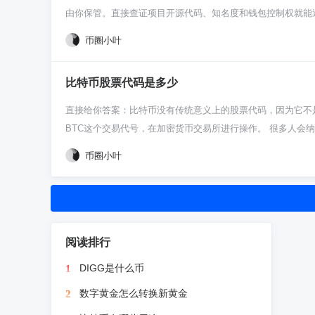
龟速前进，电脑风扇呼呼狂转，就觉得是不是坏了。别担心，
由你保管。直接查证项目开源代码、知名度和钱包控制权就能
在常用的手机钱包，比如像imToken、MetaMask这些
住，真的比特币不需要谁给你背书承诺，代码和网络就在那摆
币圈小叶
你把私钥或者助记词往里一导入，资产和记录立马就显示出来
真的比特币价格波动剧烈，没人敢给你打包票。 分清真假的直
额。但对于追求绝对安全和去中心化的老手来说，自己运行一
件钱包这些。如果某个“比特币项目”要求你把币存到他们提
断过网。硬盘空间一定要留足，最好比当前区块链体积多出一
比特币股票代码是多少
私钥谁就是主人。 再教你看名字和营销话术。真的比特币就叫Bi
试重启钱包软件，或者去项目官网找个更新的节点地址列表添
半有问题。真的比特币网络升级会有全球技术社区讨论，绝不是某
直接给你答案：比特币没有传统意义上的股票代码，因为它不是
重要。
相对靠谱。 最后警惕那些“搬砖套利”、“量化交易”的邀请
BTC这个交易代号，在加密货币交易所进行操作。 很多人会
共识和长期持有，而不是拉人头分红。记住一条：太容易赚的
不发财务报表。它更像是一种数字资产，好比黄金，黄金也没有
币圈小叶
易所。 那美股里的GBTC、IBIT这些是啥？它们算是“曲
像普通股票一样交易了。比如你买了IBIT，就相当于间接持
比特币，你得认准“BTC”这个代号。在任何一个加密货币交
更刺激，而且得自己保管好资产。千万别把股票代码的思路完全
与，找GBTC这类ETF代码；想直接在币圈冲浪，就去交易
阅读排行
开很多初级陷阱。
DIGG是什么币
1
数字黄金怎么转换新黄金
2