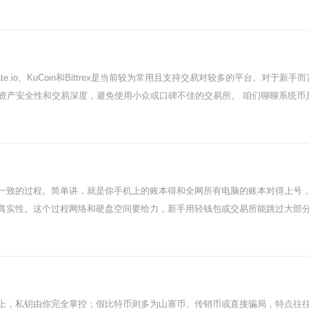
bitFlyer、Coincheck这些，都是拿了日本金融厅牌照的，用起来放
得按网站要求拍一下在留卡、驾照或者护照，可能还要个住址证明，比如水电
天，通过之后你的账户就真正能用了。 验证完账户，接下来就得往里充钱才能
yMart的收银台操作。把日元充进你在交易所的钱包，然后就能到交易界面找比特
己选择，确认一下价格和手续费，点购买就成交了。比特币会直接存到你在这
.io、KuCoin和Bittrex是当前较为常用且支持交易对较多的平台。对于
比特币放在交易所，理论上不是完全由你掌控。所以如果你打算长期持有，或者
虑资产安全性和交易深度，避免使用小众或口碑不佳的交易所。 咱们聊聊系统币
行。这相当于把现金从银行取出来放自己保险箱，安全性高一个级别。不过提币要
如侧链、智能合约这些，你可以把它理解成一个想搭建生态的基础链。它在币
相关新闻和政策，买卖比特币的收益可能需要报税，这一点自己心里要有数。
其实是一个技术型项目的价值预期，而不是单纯炒个热度，这点心里得有个数。 为什
是跑到一些听都没听过的小交易所去，那些地方说不定哪天就跑路了，币全打
盘的情况。注册流程都差不多，准备好邮箱和身份证，按步骤完成认证，充点钱或
”，通常能看到SYS/USDT这样的配对。USDT就是泰达币，相当于币圈的“美元”
一致的过程。简单讲，就是你手机上的账本得和全网所有电脑的账本对得上号
到把币提到自己钱包的整个过程。整个过程里，平台提供的二次验证、资金密码
真实性。这个过程网络和硬盘空间要给力，新手用轻钱包或交易所能跳过大部分
好把买的系统币从交易所提到你自己的数字钱包里，比如支持SYS的硬件钱包或者
其实就是全球成千上万台电脑都维护着一份一模一样的账本。你新装一个钱包软
不是你的），放自己手里最踏实。市场波动大，别被短期涨跌牵着走，多花时间了解项目本
学第一天到现在所有同学记的账，全都一字不落地抄到自己本子上，还得核对每
命地从网络上其他节点那里拉取数据，验证每一笔交易、每一个区块，直到你的
了。比特币运行了十几年，以太坊交易又超级频繁，整个账本已经是个庞然大物
不光要下载，还得用电脑算力去严格验证，这又吃了不少CPU资源。所以很多
上，私钥由你完全掌控；假比特币则多为山寨币、传销币或直接骗局，特点往