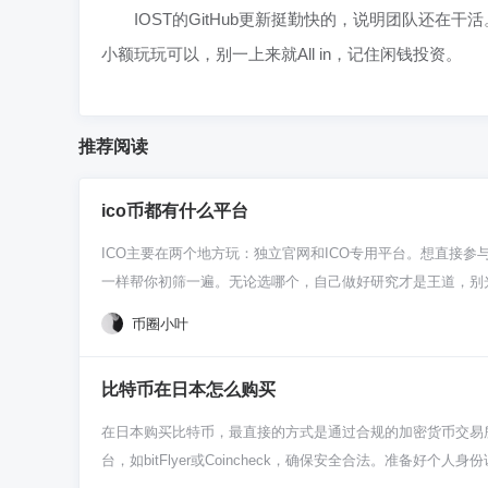
IOST的GitHub更新挺勤快的，说明团队还
小额玩玩可以，别一上来就All in，记住闲钱投资。
推荐阅读
ico币都有什么平台
ICO主要在两个地方玩：独立官网和ICO专用平台。想直接参与项
一样帮你初筛一遍。无论选哪个，自己做好研究才是王道，别光
也在这儿，你得自己判断这官网是不是真的，项目靠不靠谱。
币圈小叶
背景、社区动态都得扒拉清楚，不然容易踩坑。 新手怕麻烦，直接用I
的项目，帮你挡掉一些明显的雷。你用起来也方便，注册、看
比特币在日本怎么购买
功课还是不能少，别完全依赖平台的“推荐”。 记住啊，平台
做事，代币有啥实际用处。别光听别人喊“下一个百倍币”就
在日本购买比特币，最直接的方式是通过合规的加密货币交易
法。
台，如bitFlyer或Coincheck，确保安全合法。准