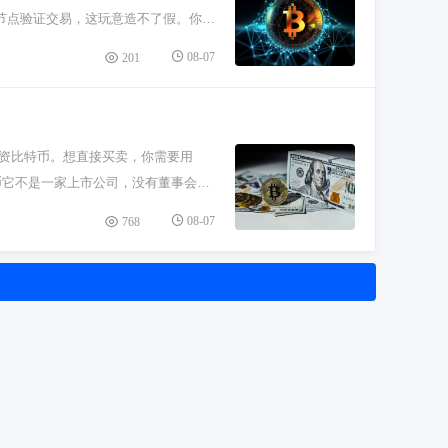
新手完全不用自己死磕全节点同步。现
节点验证交易，这玩意造不了假。你记
的交易，数据量很小，瞬间就能同步好。
本可以判定是假借比特币名号的骗局。
08-07
201
连同步是啥都不用知道，登录就看到余
或者写在纸上，像MetaMask、硬
见。检查下网络是否稳定，是不是中途
真比特币世界里，私钥即资产，谁控制
看看。如果卡在某个区块很久，可以尝
.0”、“官方分叉”还承诺高额分红的多
慢慢研究全节点。玩币嘛，工具顺手最
类正规网站查排名和项目信息，前几名的
投资比特币。想直接买卖，你需要用
人的收益。真的比特币增值靠的是市场
币它不是一家上市公司，没有董事会也
场在必安、ok交易所这些加密货币交
08-07
768
。美国证监会批准后，它们就能在股市里
管钱包和私钥那些麻烦事。 真要直接玩
里面的玩法和股票差别挺大，价格波动
以总结一下思路：想通过股市间接参
进入币圈不会被笑的第一课，能帮你避