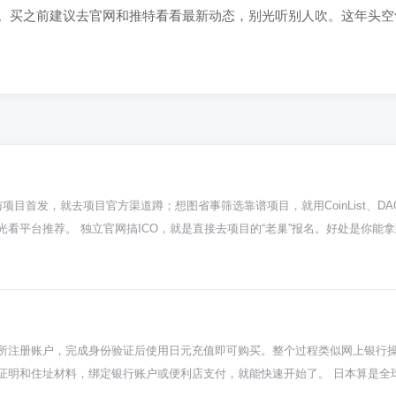
在干活。买之前建议去官网和推特看看最新动态，别光听别人吹。这年
目首发，就去项目官方渠道蹲；想图省事筛选靠谱项目，就用CoinList、DAO
看平台推荐。 独立官网搞ICO，就是直接去项目的“老巢”报名。好处是你能
这就像路边有个新店开业大酬宾，你得自己琢磨它会不会卷款跑路。所以，去
CO平台更省心。像CoinList、Binance Launchpad这类地方，有点
项目、投钱基本一个地方搞定。不过，别以为上了平台的项目就百分百稳了，
只是给你提供了个场地和工具，真金白银砸进去之前，研究功夫得做足。看看项
脑袋一热。管它是什么平台，最终是你自己的钱，自己负责。投资这事儿，没有
所注册账户，完成身份验证后使用日元充值即可购买。整个过程类似网上银行
备好个人身份证明和住址材料，绑定银行账户或便利店支付，就能快速开始了。 日本算