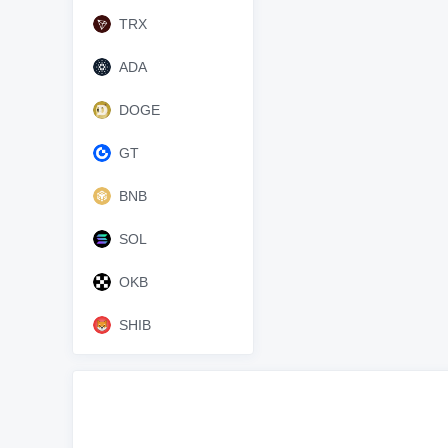
TRX
ADA
DOGE
GT
BNB
SOL
OKB
SHIB