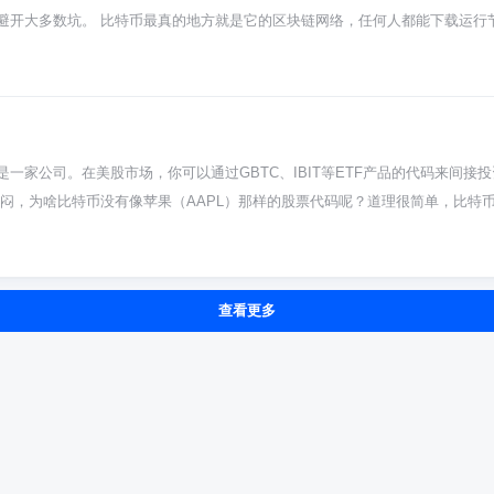
这是正常现象，它正在老老实实地下苦力呢。 那有没有省事的办法？当然有！
避开大多数坑。 比特币最真的地方就是它的区块链网络，任何人都能下载运行
，大部分都是“轻钱包”。它们取了个巧，不用下载整个区块链，只关心和你地址相关
着，谁都能用。那些要你注册账户、把钱打给个人地址、声称稳赚不赔的，基
了。更省心的是直接用中心化交易所，账本完全由交易所的服务器帮你管，你
接方法是查它用什么钱包。真的比特币必须用非托管钱包，私钥你自己记在脑子里
个全节点，完成完整的同步，才是掌握自己资产的根本。 同步失败或卡住很常
供的平台账户里，私钥他们掌管，那这绝对是假的，本质上和网游充值没区别。
倍的空间。防火墙或杀毒软件有时候会误判钱包连接行为，可以试着临时关掉
tcoin（BTC），其他带各类前缀后缀的很可能都是山寨币。那些宣传“比特币2
加进去。实在搞不定，别硬扛，直接用轻钱包或网页钱包先操作着，等有空再
个团队悄悄搞突然发布。别被花哨宣传唬住，直接去CoinMarketCap这
一家公司。在美股市场，你可以通过GBTC、IBIT等ETF产品的代码来间接
，号称用比特币生更多比特币。这种往往是传销盘或者资金盘，用后来者的钱补前
纳闷，为啥比特币没有像苹果（AAPL）那样的股票代码呢？道理很简单，比特
钱轮不到新手，所有叫你快速翻倍的基本都是盯着你本金的骗子。
股票代码对吧。所以直接去股票软件里搜“比特币代码”是搜不到的，它的主战
线救国”的工具。这些都是比特币现货ETF，你可以理解成专门持有比特币的基金
有了该基金背后的比特币。这对习惯炒美股的朋友来说，确实更方便，不用直接
查看更多
易所，BTC就是比特币的交易符号。你充值、买卖、提现，操作的都是BTC。这
套过来，它不是一股一股的，最小单位可以细分到“聪”，一亿分之一哦。 所
所搞BTC。千万别混了，这完全是两条不同的路。搞清楚这个基本区别，算是你