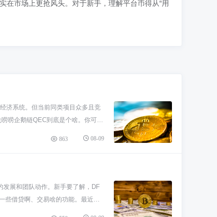
实在市场上更抢风头。对于新手，理解平台币得从“用
建经济系统。但当前同类项目众多且竞
先唠唠企鹅链QEC到底是个啥。你可以
法其实不新鲜，就是之前挺火
08-09
863
个链和它的代币活力就会很弱，这是它最
“钱”，甚至是参与治理投票的凭证。这
很容易就变成“挖提卖”（挖出来就卖
险和机会。币圈新东西层出不穷，像
的发展和团队动作。新手要了解，DF
双重经验？技术靠不靠谱？现在发展到
打一些借贷啊、交易啥的功能。最近市
用不影响生活的闲钱，并且做好研究，
时更新代码、推进之前吹过的牛。如果