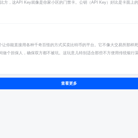
方，这API Key就像是你家小区的门禁卡。公钥（API Key）好比是卡面
，绝对不能泄露。当你用一些交易机器人或者分析软件的时候，你就得把这套钥匙
钥匙的过程不难，在你OK交易所账户的“安全设置”或“API管理”里就能找
：如果你是新手，尽量先只给“读取”权限，先熟悉一下，千万别一股脑把所有
只显示一次，你必须复制保存到绝对安全的地方，比如离线的本子上或者密码管
期更新（删除旧Key创建新Key）也是个好习惯。 别随便在来历不明的网站或
是一个让你能直接用各种千奇百怪的方式买卖比特币的平台。它不像大交易所那样
正规的交易工具上使用。如果你的Key不小心泄露了，或者怀疑有风险，别犹
间做个担保人，确保双方都不被坑。这玩意儿特别适合那些不方便用传统银行
比特币闲鱼”。你想买币，就上去看看谁在卖，挑个价格合适、支付方式你也觉
钱按卖家的要求打过去，然后你的比特币会被Paxful平台暂时锁在“托管”里
人来说安全感足了很多。 那它跟必安、欧易那些大交易所有啥不一样？最大区
查看更多
打交道，价格、支付方式都是你俩自己商量着来。所以价格可能更灵活，有时候还
提供了个场子，但具体怎么交易，还得靠你自己判断。 用这东西有啥要注意的
付款过程都尽量在Paxful的聊天框里进行，别被对方忽悠到微信或者QQ上
说。记住，平台担保只在规矩内有用，自己太马虎的话，神仙也难救。