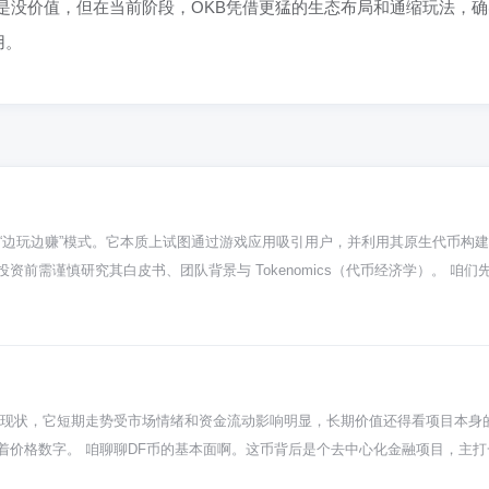
是没价值，但在当前阶段，OKB凭借更猛的生态布局和通缩玩法，确
用。
“边玩边赚”模式。它本质上试图通过游戏应用吸引用户，并利用其原生代币构
前需谨慎研究其白皮书、团队背景与 Tokenomics（代币经济学）。 咱们
独立的链。它的卖点就是让你在玩游戏的时候，能赚到链上的代币QEC。这想
底怎么样，关键得看它上面的游戏好不好玩、吸不吸引人。如果游戏没人玩，那这
生态里，QEC可能是你玩游戏赚的奖励，也可能是用来买游戏里道具、土地啥的
玩家赚的币是哪里来的？会不会无限增发导致币价越来越低？如果设计得不好，
它的白皮书，看看代币怎么产生、怎么消耗，团队手里留了多少。 最后说说风
看现状，它短期走势受市场情绪和资金流动影响明显，长期价值还得看项目本身
爆款游戏，那整个链就盘活了。但风险也很明显：团队有没有做游戏和区块链的
着价格数字。 咱聊聊DF币的基本面啊。这币背后是个去中心化金融项目，主
对于新手来说，这种项目波动通常很大，千万别看着名字有意思就冲，最好是
常。你要看的话，得多去他们的官网或者社区瞧瞧，看看开发者们是不是还在按