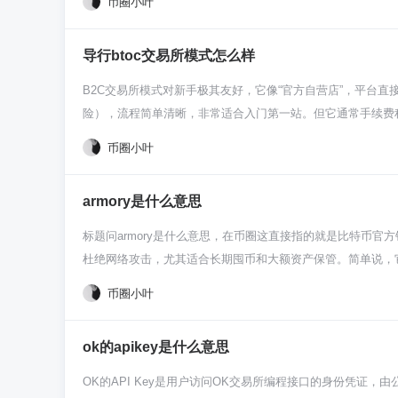
币圈小叶
或者干脆先当个观察者，看看它后续的发展再说。
生态没啥新东西，光靠喊口号，那肯定是不太稳当的。 再看
人了。你得明白，很多小市值的币都这样，容易被大资金带着
导行btoc交易所模式怎么样
好。 那新手该怎么对待它呢？简单说就仨字：别上头。先把
喊“暴富”就冲。币圈机会多，坑也不少，第一步永远是保住本
B2C交易所模式对新手极其友好，它像“官方自营店”，平台
不能在激烈的竞争中真的做出实用功能，吸引真实用户和资金
险），流程简单清晰，非常适合入门第一站。但它通常手续费稍
了。
就是Business to Customer，交易所自己当大
币圈小叶
人来成交。这对新手来说巨方便，就跟在淘宝买东西一样，看
的地方在哪儿？首要就是简单，不用学啥挂单吃单的复杂操作
armory是什么意思
点，感觉上更靠谱，出了啥问题至少能找到客服（虽然可能回
易慌。 当然啦，天下没有免费的午餐。这种省心的代价，一
标题问armory是什么意思，在币圈这直接指的就是比特币官
说白了资产控制权在平台手上。这就得选那些信誉顶尖的大所
杜绝网络攻击，尤其适合长期囤币和大额资产保管。简单说，它就
所以，如果你是个纯粹新手，就想先小资金试试水，熟悉买卖
它的核心玩法是“冷存储”。你的私钥生成和交易签名全在一
币圈小叶
解并尝试去中心化钱包和交易所，体会真正“自己掌握私钥”
钥，再牛的网络攻击也白搭。对于新手来说，你刚开始可能用不上
百的控制权，不用信赖任何第三方。但代价就是复杂，它的设
ok的apikey是什么意思
能真就把币锁死了。所以圈里常开玩笑说，用Armory的人是真正信奉“No
它们把安全和易用做了更好的平衡。Armory更像是一个时
OK的API Key是用户访问OK交易所编程接口的身份凭证，由
打算长期持有大量比特币，并且肯花时间学习，深入折腾一下Ar