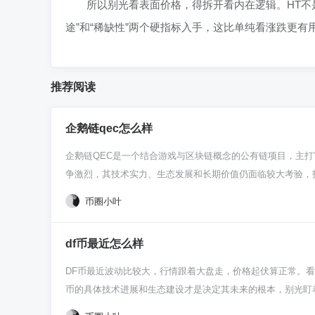
所以别光看表面价格，得拆开看内在逻辑。HT不
途”和“稀缺性”两个硬指标入手，这比单纯看涨跌更有
推荐阅读
企鹅链qec怎么样
企鹅链QEC是一个结合游戏与区块链概念的公有链项目，主打
争激烈，其技术实力、生态发展和长期价值仍面临较大考验，投资
把它理解成一个专门为游戏打造的区块链平台，它自己有一条
币圈小叶
的“GameFi”概念，把打游戏和金融结合了。所以，它到
需要过的一关。 然后咱们瞅瞅它的代币QEC有啥用。在这个
df币最近怎么样
就涉及到一个关键点：它的经济模型设计得合不合理。比如，
掉），价格撑不住。所以看这类项目，别光听宣传，得去翻翻
DF币最近波动比较大，行情跟着大盘走，价格起伏算正常。
QEC这样的项目非常多。它的机会在于，如果真能出一两款
币的具体技术进展和生态建设才是决定其未来的根本，别光盯
哪一步了，是只有个网站概念，还是已经有能玩的测试版了？
场整体都挺动荡的，比特币一抖，DF币也跟着晃悠，这很正