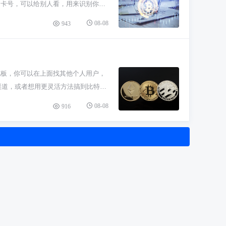
上的卡号，可以给别人看，用来识别你的
给它，它才能帮你干活。但记住，给了钥
08-08
943
到。创建的时候，系统会让你选权限，比
权限都开放，特别是提币权限，那个风
理器。千万别截图发到网上或者存电脑
软件里输入你的API Key。很多钓
死板，你可以在上面找其他个人用户，
豫，立马去平台把它删了，重新生成一
渠道，或者想用更灵活方法搞到比特币
得顺眼的人。支付方式那叫一个多，得
08-08
916
。等你确认收到钱，平台才会把币放给
别就是，大交易所是你跟平台做生意，
能捡到漏。但这也意味着你得花点心
不？最重要就是盯着对方的信誉分和交
去，不然出了问题平台可不好帮你。还