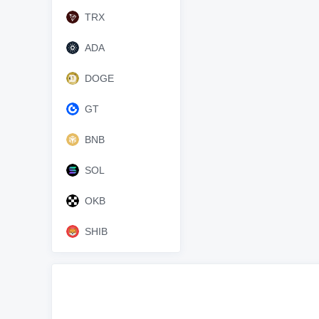
TRX
ADA
DOGE
GT
BNB
SOL
OKB
SHIB