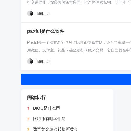
行交易操作，你必须像保管密码一样严格保密私钥。 咱们打个比
身份。而私钥（Secret Key）就是开门的那个加密芯片
币圈小叶
匙就等于给了操作权限，所以你得确保对方绝对可靠。 创建这串
如只让看账户（读取）还是允许买卖交易。这里有个关键建议
paxful是什么软件
险太高。 保管这套钥匙是天大的事。私钥一旦生成，平台就
里容易找的地方。网络上盯着你这把钥匙的黑客可多了。另外，定
Paxful是一个挺有名的点对点比特币交易市场，说白了就
鱼网站就专门模仿交易所页面骗你这个。只在你完全信任的、
用微信、支付宝、礼品卡甚至银行转账来交易，它自己就在中
套，这是最直接有效的止损办法。
的新手。 这软件用起来是啥感觉呢？你可以把它想象成一个“
币圈小叶
有三百多种吧，从线上支付到线下现金都有。你俩谈妥了，你把
买家。这么一来，想耍赖皮骗钱或者骗币就不太容易了，对新
平台给你报价。而Paxful是让你跟全世界另一个真人直接
思，看看卖家的信誉评价好不好，交易时多留个心眼。它给你
易记录看，尽量选那些完成交易多、好评率高的老用户。聊天和
阅读排行
有，开始最好先做几笔小额的交易，熟悉了整个流程和感觉再
DIGG是什么币
1
比特币有哪些用途
2
数字黄金怎么转换新黄金
3