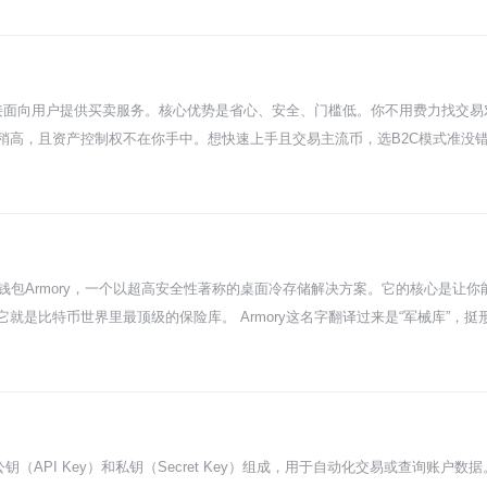
看价格表现。DF币这阵子的K线图，上上下下画得跟心电图似的。这种震荡对老
跑，有时候一个消息就能猛涨猛跌。所以别把身家都押上，更别听风就是雨去
它当成一个学习样本，通过它了解项目怎么运作、币价受啥影响。真想投点钱，
金，用你能亏得起的钱去尝试，心态才能不崩。 说到底，DF币和其他山寨币
直接面向用户提供买卖服务。核心优势是省心、安全、门槛低。你不用费力找交
。市场现在喜欢有实际用途、能解决真问题的项目。所以，持续关注它的路线
高，且资产控制权不在你手中。想快速上手且交易主流币，选B2C模式准没错。
商家，手里囤着各种币。你想买币，就直接跟交易所下单，价格它来定，通常就一个实时
中了支付就行，不用磨叽。平台把流动性的问题都给解决了，你永远不愁买不到
。其次是快，充值进来想买立马就能成交，体验很顺滑。而且一般来说，这种大
复慢）。对于刚进场、本金可能也不多的小白，这种“一站式”服务能让你快速
个是价格可能不是最优，平台报价通常会包含一点溢价作为它的利润。另一个关
方钱包Armory，一个以超高安全性著称的桌面冷存储解决方案。它的核心是让
，不然跑路了啥都没。而且，太省心了也可能让你懒得去学习真正的区块链资
是比特币世界里最顶级的保险库。 Armory这名字翻译过来是“军械库”，
和行情，B2C模式绝对是完美的起点。它能让你避开初期很多坑，平稳度过适
台永不联网的电脑上完成，签好的交易数据用U盘拷贝到联网的机器上广播出去。
的感觉。两种模式混着用，在不同场景下切换，才是圈内老鸟的常规操作。
它，但当你币多了，开始琢磨怎么安全存放时，Armory就会进入你的视线。 
置不像手机钱包那么点几下就行，需要你有点耐心去折腾。钱包文件、备份、
t your keys, not your coins”的硬核玩家。 不过现在很多新手会直接
代的标杆，展示了比特币自我托管的极致安全理念。了解一下它，能让你深刻理
公钥（API Key）和私钥（Secret Key）组成，用于自动化交易或查询账
mory会是非常有价值的一课。