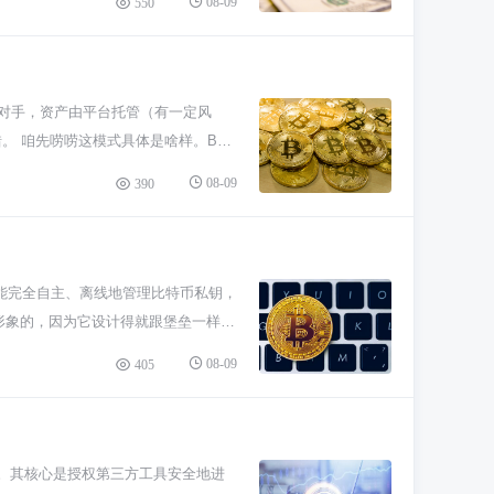
08-09
550
手可能不算啥，但对新手来说就有点吓
追涨杀跌，拿点闲钱玩玩，体验一下就
也得等你自己搞明白了，而不是看别人
处境差不多。未来能不能起来，得看它能
易对手，资产由平台托管（有一定风
图落地情况，比天天看盘猜涨跌靠谱多
 咱先唠唠这模式具体是啥样。B2C
报价。不用像在一些平台还得自己挂单等别
08-09
390
或卖不掉，特别省时间。 那它吸引人
一点的B2C所，审核和合规会严一
感受市场，先把流程跑通，心态上不容
键点是，你的币是放在平台钱包里的，
你能完全自主、离线地管理比特币私钥，
产自我保管知识，长期看这不是好事。
挺形象的，因为它设计得就跟堡垒一样。
应期。但玩明白了之后，建议一定要了
这意味着黑客根本碰不到你的核心私
08-09
405
用Armory，你对自己的资产有百分
离线操作，每一步都得仔细，搞错了可
选硬件钱包，像Ledger、Trezor这些，
解私钥管理和冷存储的真正含义。如果你
户数据。其核心是授权第三方工具安全地进