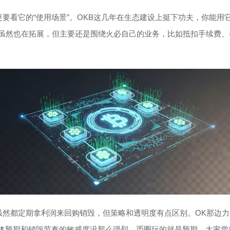
它的“使用场景”。OKB这几年在生态建设上挺下功夫，你能用它支付g
HT虽然也在拓展，但主要还是围绕火必自己的业务，比如抵扣手续费
虽然都定期拿利润来回购销毁，但策略和透明度有点区别。OK那边
体预期和销毁节奏的敏感度没那么强烈。币圈玩的就是预期，大家觉