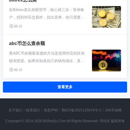
易。但它属于“热钱包”，连着网总有点风险。
和比特币截然不同。 一说“山寨”，很多人觉得
路，选错了你的币可就丢了，再也找不回来。
化、甚至马斯克发条推特都可能引起疯抢或抛
所以当你ETH攒多了，考虑搞个Ledger或
在Bittrex卖出加密货币，核心就三步：登录账
是冒牌或没价值，但在币圈这词早变味了。比
所以在云币网的提现页面选择币种后，一定要
售。市场情绪一上头，价格分分钟暴涨暴跌。
Trezor这种硬件钱包，长得像U盘，私钥离线
户，找到对应交易对，挂出卖单。你只需要决
特币是第一个数字货币，后来出现的其他币常
看看网站让你选什么网络，然后确保你外面接
所以你别看今天可能是6万美金，一周后跌到5
保存，黑客完全摸不着，安全级别拉满。记
定卖多少、按市价快速成交还是挂限价单等待
被统称山寨币，这就像手机里苹果先出来，安
08-10
收的钱包地址支持同一条网络。这是最重要的
万或者涨到7万都不稀奇，这玩意儿波动起来
住，助记词千万亲手抄好，别截屏存网盘！ 再
理想价格，确认后交易就完成了。卖出操作本
卓小米也叫“山寨手机”一样，只是按出生顺序
一步，马虎不得。 接下来就是操作了。登录云
心脏不好还真受不了。 对于新手，盯着价格看
就是去中心化交易所和DeFi平台了。
身不复杂，难点在于对市场时机的判断和手续
乱叫。以太坊虽然出生晚，但自己搞了一套智
abc币怎么查余额
币网，一般在“资产”或“钱包”里能找到“提
不如先搞懂基础操作。别一上来就想着All in暴
Uniswap、SushiSwap这类DEX挺有意思，你
费等细节的了解。 你得先登录你的Bittrex账
能合约系统，能运行程序，这比单纯转账的比
现”或“提币”按钮。点进去，选好币种和网络，
富，那跟赌博没啥区别。建议先用小钱在交易
查ABC币余额最直接的方法是使用对应的区块
不用注册，直接用小狐狸钱包就能连上去，把
号，确保要卖的那个币在你钱包里有余额。然
特币复杂多了。所以这称呼更多是历史习惯，
然后把你外部钱包的地址一字不差地复制粘贴
所开个户，试着买几十上百块的比特币，感受
链浏览器。如果你知道自己的钱包地址，直接
ETH换成其他各种代币，全程自己掌控私钥。
后去交易市场，大部分操作在网页或App的“交
不涉及技术高低。 以太坊和比特币根本不是一
过来。这里强烈建议你先提个小额测试一下，
下怎么充值、下单、查看资产。这个过程重点
把它复制到ABC币所属公链的区块链浏览器搜
玩熟了之后，可以去Compound、Aave这些地
易”界面完成。直接在搜索框里输入你想卖的
08-10
回事。比特币的目标是做成数字黄金，主打储
确认成功了再动大资金。手续费是矿工收的，
不是赚钱，而是熟悉游戏规则。实在拿不准，
索框里查询，余额和交易记录一目了然。这是
方，把你的ETH存进去当作抵押品，借出其他
币，比如你要卖比特币，就找BTC/USDT这样
值和去中心化支付。以太坊则想做世界计算
网络堵的时候会贵点，系统通常会显示，你照
定投是个笨办法但能平滑风险，比如每周固定
最权威、去中心化的查看方式。用中心化交易
资产，或者反过来赚取利息。这就像个自动化
的交易对。这个界面通常一边是买盘一边是卖
机，让人们能在上面开发应用，比如去中心化
查看更多
付就行，别为了省这点钱选太低导致卡住。 钱
投点小钱，管它涨跌，长期拿着看看。 把比特
所或钱包APP查看余额会更方便，登录账户就
银行，但收益和风险都自己担着，开始玩的时
盘，中间是实时价格走势图，别被花花绿绿的
金融和NFT。一个像是金条，一个像是搭建乐
转出去不是立马到的，需要区块链网络确认。
币价格当成一个观察市场的窗口就行，别被它
能看到，但前提是你的币存在那里。 咱们先唠
候拿小钱试试水，gas费（网络手续费）贵的
线吓到，你只需要关注卖出区域。 卖出一般有
高积木的平台。功能不同，比谁更“正宗”没意
等个几分钟到几个小时都正常，急也没用。去
牵着鼻子走。真正要花功夫学的是怎么安全地
唠区块链浏览器这事儿，它就像币圈的“公开账
时候别硬上。
两种方式：市价卖出和限价卖出。市价卖就是
义。市场需要多种角色，以太坊填上了比特币
关于我们
联系我们
免责声明
鄂ICP备2025155976号-2
260手游网
提现记录里查状态就行。记住，千万别把币提
存储你的币，比如从交易所提到自己钱包是什
本”。不管你是哪种ABC币，只要是正经的公链
马上出手，系统会按当前市场上最优的价格帮
做不到的空白，这才是它厉害的地方。 虽然顶
到任何交易所标注的“充值”地址，那是两码
么意思。还有分清比特币和那些乱七八糟的山
Copyright © 2024-2026 BiSheQu.Com All Rights Reserved. 币社区 版权所有
项目，比如以太坊上的ERC-20代币，或者必安
你立刻成交，优点是快，缺点是价格可能比你
着山寨币名头，以太坊实际是区块链2.0的代
事。也别忘了，提现有最小金额限制，太少不
寨币区别，别听风就是雨。这行水挺深，但从
链上的BEP-20代币，都有对应的区块链浏览