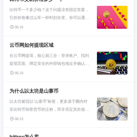
包，几乎成了连接以太坊生态的标配；硬件钱
比特币一个多少钱？这个问题没有固定答案，
包Ledger则提供顶级冷存储安全。此外，
它的价格像过山车一样时刻在变。你可以通过
Compound等DeFi平台支持你用ETH进行借贷
任何主流加密货币交易所（如必安、欧易）或
生息。选择哪个，全看你是要交易、储存还是
08-10
金融数据网站（如CoinMarketCap）实时查询
赚取收益。 第一类必须聊聊中心化交易所。你
到精确的当前价格。记住，这个价格是全球市
新手刚入门，想用法币买点ETH，必安、
云币网如何提现区域
场买卖双方博弈的结果，下一秒就可能不同。
Coinbase、Kraken这些大牌子是最常去的。它
在云币网提现，核心就三步：登录账户、找到
想知道比特币现在卖几个钱，最简单就是打开
们操作界面友好，就跟你在网上银行转账买东
提现页面、绑定安全的外部钱包地址并确认发
手机App。像必安、欧易这些大交易所，首页
西差不多，支持支付宝、银行卡这些常用支付
送。整个过程就是把你云币网账户里的数字货
上那个最大的数字就是当前价格。你也能在
08-10
方式。你把钱充进去，按市价或限价下单，
币，转到你自己的另一个钱包里，比如欧易或
CoinGecko这类网站看到更全的数据，包括历
ETH就到你的交易所账户里了。不过记住，存
必安，或者你的硬件钱包。提现前务必确认接
史走势。现在一个比特币可能值好几万美金，
为什么以太坊是山寨币
在这里头的币，严格来说平台在帮你保管，所
收地址绝对正确，链类型必须匹配，并准备足
听起来挺吓人，但好消息是你不用整个买。很
以别把所有身家都放上面，适合放点经常要交
以太坊被冠以“山寨币”标签，更多源于圈内对
够的手续费。别提到支付宝或微信，那不行。
多平台都支持碎片化购买，哪怕只买100块钱
易的。 第二块是钱包，这是你真正“拿住”以太
非比特币加密货币的泛称，而非否定其价值。
提现这事儿，你得先搞清楚你要提的是哪种
人民币也能上车，就当体验一下。 比特币价格
坊的地方。小狐狸MetaMask你得重点认识，
这个称号背后，反映的是它与比特币的竞争关
币。比特币、以太坊还是USDT？每种币走
08-10
为啥老是上蹿下跳？核心就俩字：供需。总共
它是个浏览器插件和手机APP，让你能直接和
系及市场多元现状。本质上，以太坊是具备智
的“路”可不一样，专业点说就是区块链网络。
就2100万个，挖矿越来越难，这叫供应有限。
无数以太坊应用互动，点点鼠标就能授权交
能合约功能的开创性平台，其技术路径与定位
比如USDT，常见的有TRC20和ERC20两条
bittrex怎么卖
需求那边就热闹了，大机构入场、各国政策变