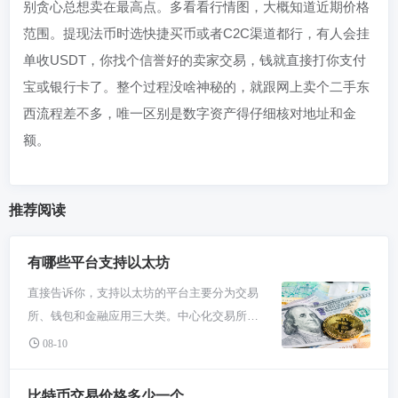
别贪心总想卖在最高点。多看看行情图，大概知道近期价格
范围。提现法币时选快捷买币或者C2C渠道都行，有人会挂
单收USDT，你找个信誉好的卖家交易，钱就直接打你支付
宝或银行卡了。整个过程没啥神秘的，就跟网上卖个二手东
西流程差不多，唯一区别是数字资产得仔细核对地址和金
额。
推荐阅读
有哪些平台支持以太坊
直接告诉你，支持以太坊的平台主要分为交易
所、钱包和金融应用三大类。中心化交易所像
必安、Coinbase是买卖ETH最主流的地方；去
08-10
中心化交易所如Uniswap让你自己掌控资产进
行兑换。钱包方面，MetaMask是小狐狸钱
比特币交易价格多少一个