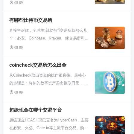
度通过信托产品为传统投资者提供暴露于隐私
08-09
币赛道的机会，这既满足了市场对隐私功能的
长期需求，也反映了其多元化加密策略的布
有哪些比特币交易所
局。 灰度这公司挺有意思，它搞了一大堆加密
直接告诉你，全球主流比特币交易所就那么几
货币信托，就像个“加密超市”。ZEC这东西，
个：必安、Coinbase、Kraken、ok交易所和火
主打隐私保护，交易能隐藏金额和地址。灰度
必。新手选所，核心是挑信誉好、合规、操作
把它放货架上，说白了就是觉得有前景。传统
08-09
顺手的。别整那些花里胡哨的小平台，安全和
投资人想碰加密市场但怕麻烦，灰度信托给他
方便是第一位的。 必安这老大哥，用户多、币
们开了个后门。持有ZEC信托，相当于你不直
coincheck交易所怎么出金
种全，交易深度好，全球都能用。不过它在某
接买币，但能享受价格波动带来的收益，还不
从Coincheck取出资金的操作很直接。最核心
些地方面临监管问题，有时候访问需要绕点
用自己管私钥啥的，省心。 隐私币这赛道一直
的步骤是：将你的数字资产卖出换取日元，然
路。对于新手，上手可能需要适应一下界面，
有争议，但需求实实在在。你想啊，比特币交
后通过关联的银行账户发起日元出金即可。整
但它功能确实强大，玩现货或者尝试点简单合
08-09
易记录谁都能查，有时候你不想让人知道钱包
个过程在平台上有清晰引导，关键是确保你的
约都行。手续费也还算有竞争力，用自家平台
多厚吧？ZEC给了选择权，平时可以透明交
银行账户信息已正确绑定并通过验证。 第一步
币BNB支付还能打折。 Coinbase在欧美那边
超级现金在哪个交易平台
易，需要时开启隐私模式。灰度肯定看到了这
你得把币换成钱，在Coincheck里就是卖币换
口碑特好，像个“乖学生”，特别注重合规和安
点，觉得长期来看，金融隐私是个大事。虽然
超级现金HCASH现已更名为HyperCash，主要
日元。进入你的交易页面，找到你想卖掉的加
全。界面干净得像苹果手机，买币卖币流程对
监管老盯着，但灰度本身是合规机构，它敢持
在必安、火必、Gate.io等主流平台交易。购买
密货币，比如比特币或者以太坊，输入你想卖
新手极度友好，几步就搞定。不过嘛，手续费
有，某种程度上也是给市场传递信号：这资产