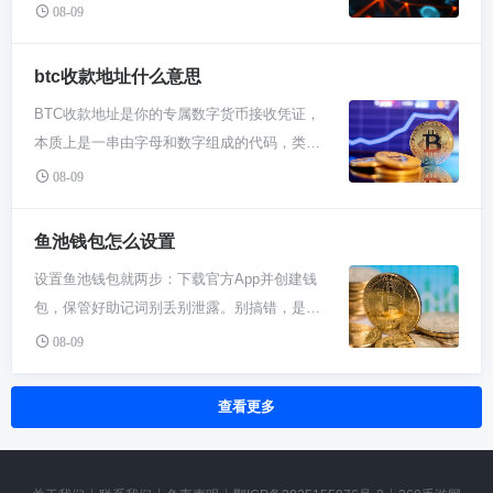
时直接搜索HCASH或HX，注意它已完成主网
的数量，确认市场价然后卖出。这一步完成之
08-09
用相对高一点，支持的币种也没那么多，适合
有它的价值，没那么邪乎。 再说，灰度投资组
切换，确保操作正确链上资产。 HyperCash这
后，你卖掉币得到的日元就会出现在你的
求稳、不太折腾，就想简单买点比特币以太坊
合不能光有比特币以太坊吧？那太单调了。
项目有点年头了，当初想着打通区块链和DAG
Coincheck日元余额里，这就准备好了可以提
btc收款地址什么意思
放着的新手。把它当成币圈的“银行”来用，感
ZEC作为主流隐私币，算是特色菜。投资讲究
系统，搞跨链价值转换。不过行业变化快，它
现的现金。记住，卖币的时候平台会收一点交
觉挺靠谱。 Kraken也是个老牌劲旅，安全性方
分散，加密世界也一样。灰度持有ZEC，算是
BTC收款地址是你的专属数字货币接收凭证，
后来也经历了品牌升级和技术调整。现在你找
易手续费，这是行业常态，每个交易所都收。
面名声很响，提币什么的挺快。它的交易对丰
给投资人多一个选项，万一隐私概念火了呢？
本质上是一串由字母和数字组成的代码，类似
交易平台，直接上必安、火必全球站这类大所
钱到了日元余额，接下来就是提现到你的银行
富，现货和合约都做，手续费结构比较清晰。
这波不亏。而且信托模式锁定了不少ZEC流通
于银行账号。别人通过这个地址能安全地向你
就行，流动性相对好点。新手注意，有些平台
08-09
卡。点开出金或者提现的选项，选择银行汇
界面可能没Coinbase那么“无脑”，但也不复
量，实际上减少了市场抛压，对价格也算隐型
的钱包发送比特币。每次收款都可以使用同一
可能还显示旧简称HCASH，新代号是HX，但
款。前提是你早就已经把银行卡和Coincheck
杂，稍微研究一下就能明白。对于居住在欧洲
支撑。机构玩法和散户真不一样，人家看的是
个地址，但为隐私考虑推荐每次生成新地址。
本质上是一个东西。下手前最好去官网或社群
鱼池钱包怎么设置
账户绑定了，这个绑定过程需要你提供银行账
或者北美，想找个既安全又功能全面的交易所
大局和配置。 最后看，灰度这操作其实挺精
务必仔细核对地址的每一个字符，因为比特币
查查最新动态，避免信息滞后。 实操起来很简
户信息，有时候还需要个小额验证来确认是你
的新手，Kraken是个很扎实的选择。 至于亚洲
设置鱼池钱包就两步：下载官方App并创建钱
明。它不赌短线，而是布局各种可能性。隐私
交易一旦发出便无法撤销。 想象一下BTC收款
单。你注册完平台，通过CNY或USDT入金，
本人。选好要出的金额，确认一下手续费和到
用户，ok交易所和火必肯定是绕不开的。这两
包，保管好助记词别丢别泄露。别搞错，是鱼
技术在未来数字社会可能越来越重要，哪怕暂
地址就是你的个人比特币“邮箱”。只不过这个
到交易区搜HCASH/HX就能买卖。别光看价
账时间，一般一两个工作日就能到账。这里注
家功能极其强大，尤其是衍生品交易，玩法
池自己出的F2Pool Wallet，不是随便什么钱包
时受压，灰度先占个位置。等哪天大众更关注
邮箱地址长得有点特别，
08-09
格，得瞅瞅深度怎么样，要是买卖价差太大，
意看清楚了，别填错收款银行信息，不然钱可
多、流动性足。界面信息量很大，一开始可能
都能挖矿。 第一件事，别下错了。直接去官网
交易隐私，或者监管找到平衡点，这类资产可
像“1A1zP1eP5QGefi2DMPTfTL5SLmv7DivfNa”这
小额玩玩还行，大资金就得掂量了。提币时要
能卡在半路。 安全方面多啰嗦两句。出金操作
会有点眼花，但习惯后效率很高。它们针对大
或者正规应用商店搜“F2Pool Wallet”，认准鱼
能就值钱了。说白了，这就是机构级的长线思
样一串乱码。任何人想给你转比特币，都需要
留神，主网早从原来那套升级了，充提地址别
查看更多
前后，务必检查你的账户登录环境是不是安
陆用户有特殊的访问方式，需要注意平台的合
池标志。这钱包是鱼池自家出的，专门方便矿
维，不跟风，但把该押的注都押上桌。
知道你这个地址。你不需要去理解这串字符是
填错链，不然资产可就打水漂了。钱包方面，
全，别在公共Wi-Fi下搞这些。Coincheck作为
规提示。如果你是喜欢深入研究交易、能接受
工收矿币的。你要是下成别的那些通用钱包，
怎么生成的，这背后是复杂的密码学。你只需
最好用项目方推荐的支持新主网的钱包，别瞎
日本持牌的大所，安全性不错，但你自己也要
一定学习成本的玩家，可以从它们开始。
比如imToken啥的，那根本连不上鱼池挖矿，
要知道，它是你独有的，从你的钱包里生成出
存。 这币圈玩法变得快，项目今天在火必，明