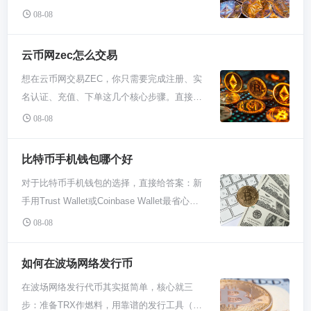
啥？通常也会有几样“硬通货”撑场面，比如比
主要是为了解决比特币交易速度慢和手续费高
币换成比特币，然后存到你的平台账户里。没
08-08
特币（BTC）、以太坊（ETH）这种。毕竟得
的问题，通过扩大区块容量来提升效率。比特
这个动作，你账户里就只是个数字，没法真正
靠它们吸引点人流嘛。但种类绝对比不上一线
币现金在币圈被广泛简称为BCH，是市场上主
去买卖别的币或者提出来用。所以，对任何新
云币网zec怎么交易
大所。对于新手来说，你在这儿主要是接触和
流的数字货币之一，其目标是成为更适用于日
手来说，学会充值是一切操作的起点。 那具体
了解“平台币”这个概念——一个交易所自己发
想在云币网交易ZEC，你只需要完成注册、实
常支付场景的电子现金系统。 比特币现金这个
能干嘛呢？最主要的就是交易和投资。冲进去
行的、价值跟这个交易所发展深度绑定的数字
名认证、充值、下单这几个核心步骤。直接找
名字一听就和比特币有关系，没错，它就是从
的比特币可以直接在交易所里换成USDT、以
货币。玩这个，你得特别关注交易所本身的运
到平台上的ZEC交易对，比如ZEC/USDT，输
比特币分家出来的。早几年比特币社区吵得挺
08-08
太坊等其他几百上千种加密货币。这就等于你
营情况和口碑。 所以啊，别跑错了地方。如果
入你想买入或卖出的数量和价格，确认下单就
凶，主要矛盾就是比特币交易太慢太贵了，等
有了“本钱”，可以开始炒币、定投，或者参与
你是想买一堆奇奇怪怪的山寨币或者新上的小
行了。整个过程和用股票软件买卖股票差不
个确认能急死人。有群人就想着干脆把区块弄
比特币手机钱包哪个好
一些新项目的抢购。另外，很多平台上的理财
币种，雷遁大概率没戏。它就不是干这个的。
多，关键是搞清楚基础操作流程和风险。 第一
大点，这样一区块能塞更多交易，不就快了
服务，比如存币生息、质押借贷，也得先有币
它的核心战略就是通过自己的平台币LDT来构
对于比特币手机钱包的选择，直接给答案：新
步你得有个云币网的账户对吧。这就跟注册个
吗？但另一拨人不答应，觉得这么干不安全。
在账户里才能玩。不充值，这些赚取被动收入
建生态，把用户和平台利益捆一块儿。你在这
手用Trust Wallet或Coinbase Wallet最省心。
新游戏账号一样，去官网或者下个APP，填手
两边谈不拢，干脆在2017年8月1日各走各路，
的机会都跟你没关系。 除了投资，充值比特币
交易，LDT几乎是绕不开的环节，无论是付费
追求极致安全且有一定技术基础，选
机号、设密码、收个验证码，分分钟就搞定
08-08
比特币现金就这样横空出世了。它保留了分叉
也是为了实际使用。现在有些网站、商家甚至
还是享受权益。 总结起来就一句话：在雷遁交
BlueWallet。别想太复杂，关键就两点：一是
了。不过记住啊，实名认证这一步可不能省，
前比特币的账本，拿着比特币的人自动就有了
游戏都支持比特币支付了。你冲了值，就能直
易所，主角是LDT，配角是几个主流币。它的
你自己能否保管好助记词，二是根据你日常交
现在国内外的正规平台基本都要求这个，传下
如何在波场网络发行币
等量的BCH，所以当时不少人算是白捡了笔
接花。更进阶一点，如果你想把币转移到自己
玩法相对单一，深度也不够广，对于新手来学
易频繁度来选。轻便、易上手、安全口碑好，
身份证照片，刷个脸，是为了大家资金安全，
钱。 分出来后BCH确实玩命搞扩容，区块大小
的冷钱包里安全保存，或者参与去中心化金融
在波场网络发行代币其实挺简单，核心就三
习“平台币”这个特定门类算是个案例，但真要
这三点对新人最重要。 钱包分托管和非托管，
也防洗钱。搞定了认证，你才算拿到了交易入
直接提到8M，后来又到了32M，处理交易的能
里的一些操作，也得先从交易所充值或转账出
步：准备TRX作燃料，用靠谱的发行工具（比
开始广泛玩转币圈，你还是得去那些更大、币
这好比钱是放自己兜里还是放别人那。托管钱