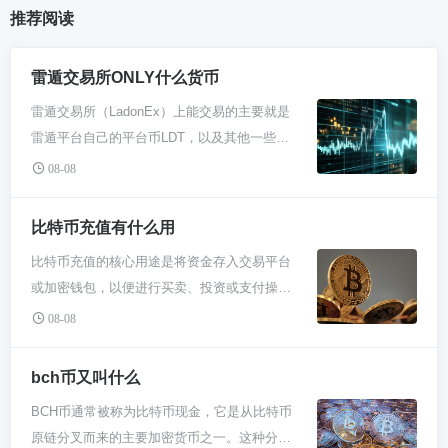
推荐阅读
雷遁交易所ONLY什么货币
雷遁交易所（LadonEx）上能交易的主要就是
雷遁平台自己的平台币LDT，以及其他一些主
流加密货币。你不可能在这个交易所里买卖所
08-08
有的数字货币，它重点推的就是自己家的币。
别想复杂了，核心就这一个事儿。 雷遁交易
比特币充值有什么用
所，这名字听着可能有点陌生，你可以把它理
比特币充值的核心用途是将资金存入交易平台
解成一个专门做特定生意的数字币小超市。它
或加密钱包，以便进行买卖、投资或支付操
不像那种啥币都有的巨型商城，它主推的就是
作。它连接了现实货币与数字货币世界，是参
自己的“店币”，也就是LDT。这种模式在币圈挺
08-08
与交易、投资各类加密货币，或是使用加密服
常见的，交易所搞个自己的币，用来抵扣手续
务的基础步骤。 简单讲，比特币充值就像往微
费、参与投票什么的，想方设法增加用户粘
bch币又叫什么
信钱包或者支付宝里充钱。你的银行卡是传统
性。所以你上去一看，最显眼、最容易交易
BCH币通常被称为比特币现金，它是从比特币
货币世界，而比特币钱包或者交易平台就是加
的，肯定是它自家这个币。 那除了LDT还能买
原链分叉而来的主要加密货币之一。这种分叉
密世界。充值过程其实就是把银行卡里的人民